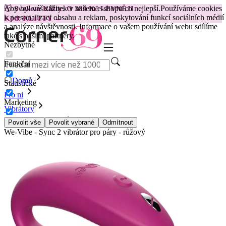
Aby byl váš zážitek v našem e-shopu co nejlepší.
Používáme cookies
😽
Svakom Klitty: O 380 Kč LEVNĚJI
k personalizaci obsahu a reklam, poskytování funkcí sociálních médií
Kód: KLITTY →
a analýze návštěvnosti. Informace o vašem používání webu sdílíme
také s našimi partnery.
Nezbytné
Funkční
Domů
Statistické
Pro ni
Marketing
Vibrátory
Vibrátory pro páry
Povolit vše
Povolit vybrané
Odmítnout
We-Vibe - Sync 2 vibrátor pro páry - růžový