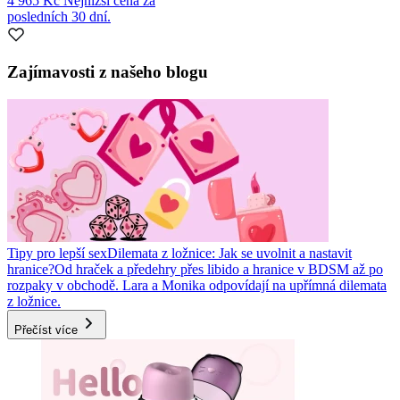
4 965 Kč
Nejnižší cena za
posledních 30 dní.
Zajímavosti z našeho blogu
Tipy pro lepší sex
Dilemata z ložnice: Jak se uvolnit a nastavit
hranice?
Od hraček a předehry přes libido a hranice v BDSM až po
rozpaky v obchodě. Lara a Monika odpovídají na upřímná dilemata
z ložnice.
Přečíst více