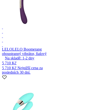
LELO
LELO Boomerang
oboustranný vibrátor, fialový
Na skladě:
1-2
dny
5 710 Kč
5 710 Kč
Nejnižší cena za
posledních 30 dní.