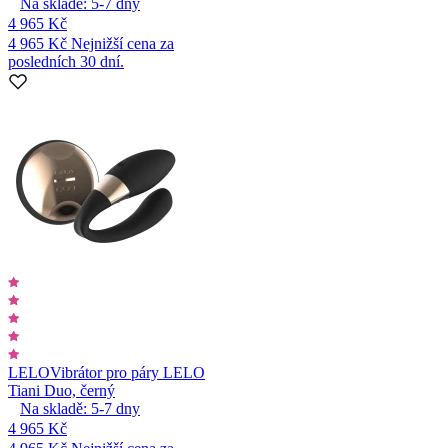
Na skladě:
5-7
dny
4 965 Kč
4 965 Kč
Nejnižší cena za
posledních 30 dní.
LELO
Vibrátor pro páry LELO
Tiani Duo, černý
Na skladě:
5-7
dny
4 965 Kč