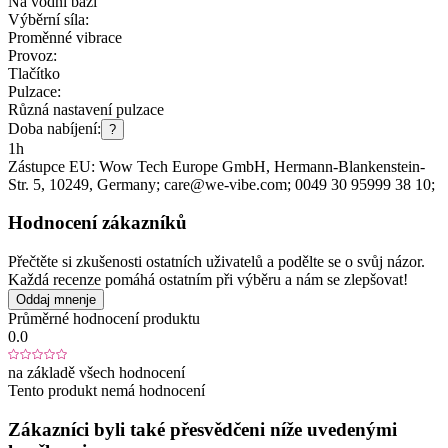
Na vodní bázi
Výběrní síla:
Proměnné vibrace
Provoz:
Tlačítko
Pulzace:
Různá nastavení pulzace
Doba nabíjení:
?
1h
Zástupce EU:
Wow Tech Europe GmbH
, Hermann-Blankenstein-
Str. 5
, 10249
, Germany;
care@we-vibe.com;
0049 30 95999 38 10;
Hodnocení zákazníků
Přečtěte si zkušenosti ostatních uživatelů a podělte se o svůj názor.
Každá recenze pomáhá ostatním při výběru a nám se zlepšovat!
Oddaj mnenje
Průměrné hodnocení produktu
0.0
na základě všech hodnocení
Tento produkt nemá hodnocení
Zákazníci byli také přesvědčeni níže uvedenými