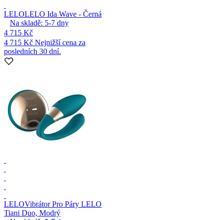
LELO
LELO Ida Wave - Černá
Na skladě:
5-7
dny
4 715 Kč
4 715 Kč
Nejnižší cena za
posledních 30 dní.
LELO
Vibrátor Pro Páry LELO
Tiani Duo, Modrý