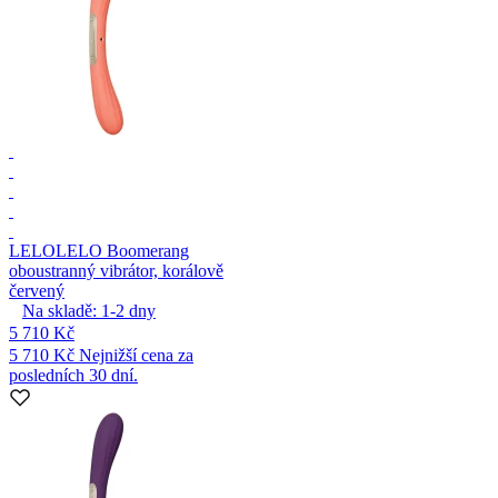
LELO
LELO Boomerang
oboustranný vibrátor, korálově
červený
Na skladě:
1-2
dny
5 710 Kč
5 710 Kč
Nejnižší cena za
posledních 30 dní.