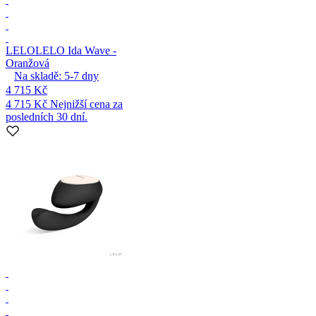
LELO
LELO Ida Wave -
Oranžová
Na skladě:
5-7
dny
4 715 Kč
4 715 Kč
Nejnižší cena za
posledních 30 dní.