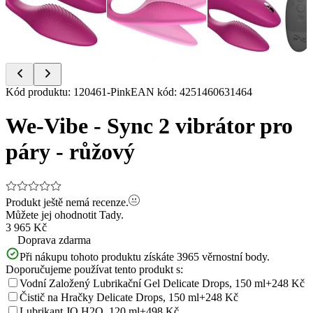
Item
Kód produktu
:
120461-Pink
EAN kód
:
4251460631464
1
of
We-Vibe - Sync 2 vibrátor pro
4
páry - růžový
Produkt ještě nemá recenze.
Můžete jej ohodnotit
Tady.
3 965 Kč
Doprava zdarma
Při nákupu tohoto produktu získáte
3965
věrnostní body.
Doporučujeme používat tento produkt s:
Vodní Založený Lubrikační Gel Delicate Drops, 150 ml
+248 Kč
Čistič na Hračky Delicate Drops, 150 ml
+248 Kč
Lubrikant JO H2O, 120 ml
+498 Kč