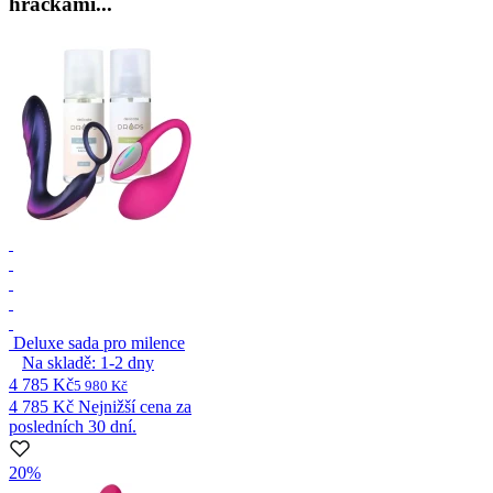
hračkami...
Deluxe sada pro milence
Na skladě:
1-2
dny
4 785 Kč
5 980 Kč
4 785 Kč
Nejnižší cena za
posledních 30 dní.
20%