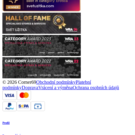
© 2026 Corner69
Obchodní podmínky
Platební
podmínky
Doprava
Vrácení a výměna
Ochrana osobních údajů
Profil