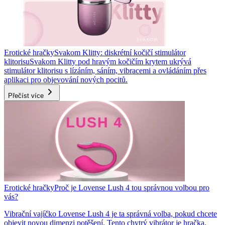
Erotické hračky
Svakom Klitty: diskrétní kočičí stimulátor
klitorisu
Svakom Klitty pod hravým kočičím krytem ukrývá
stimulátor klitorisu s lízáním, sáním, vibracemi a ovládáním přes
aplikaci pro objevování nových pocitů.
Přečíst více
Erotické hračky
Proč je Lovense Lush 4 tou správnou volbou pro
vás?
Vibrační vajíčko Lovense Lush 4 je ta správná volba, pokud chcete
objevit novou dimenzi potěšení. Tento chytrý vibrátor je hračka,