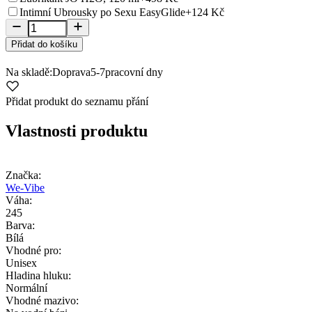
Intimní Ubrousky po Sexu EasyGlide
+124 Kč
Přidat do košíku
Na skladě:
Doprava
5-7
pracovní dny
Přidat produkt do seznamu přání
Vlastnosti produktu
Značka:
We-Vibe
Váha:
245
Barva:
Bílá
Vhodné pro:
Unisex
Hladina hluku:
Normální
Vhodné mazivo: