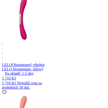
LELO
Oboustranný vibrátor
LELO Boomerang, růžový
Na skladě:
1-2
dny
5 710 Kč
5 710 Kč
Nejnižší cena za
posledních 30 dní.