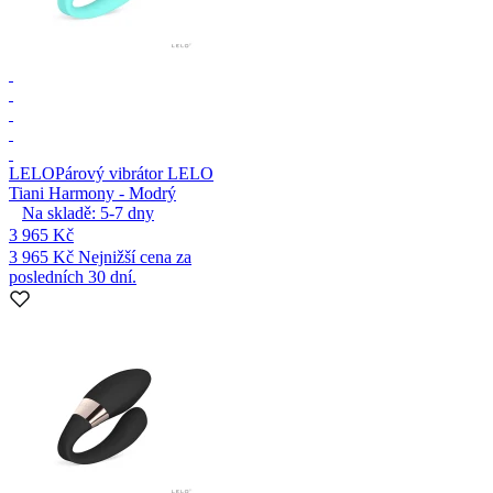
LELO
Párový vibrátor LELO
Tiani Harmony - Modrý
Na skladě:
5-7
dny
3 965 Kč
3 965 Kč
Nejnižší cena za
posledních 30 dní.