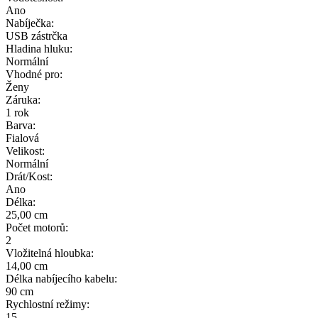
Ano
Nabíječka:
USB zástrčka
Hladina hluku:
Normální
Vhodné pro:
Ženy
Záruka:
1 rok
Barva:
Fialová
Velikost:
Normální
Drát/Kost:
Ano
Délka:
25,00 cm
Počet motorů:
2
Vložitelná hloubka:
14,00 cm
Délka nabíjecího kabelu:
90 cm
Rychlostní režimy:
15