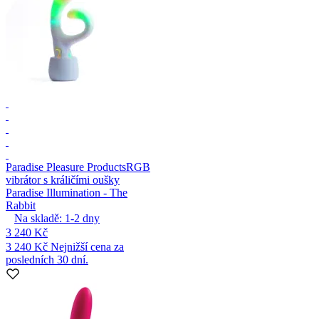
Paradise Pleasure Products
RGB
vibrátor s králičími oušky
Paradise Illumination - The
Rabbit
Na skladě:
1-2
dny
3 240 Kč
3 240 Kč
Nejnižší cena za
posledních 30 dní.