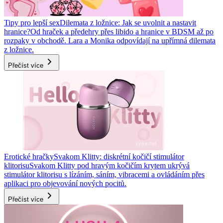
Tipy pro lepší sex
Dilemata z ložnice: Jak se uvolnit a nastavit
hranice?
Od hraček a předehry přes libido a hranice v BDSM až po
rozpaky v obchodě. Lara a Monika odpovídají na upřímná dilemata
z ložnice.
Přečíst více
Erotické hračky
Svakom Klitty: diskrétní kočičí stimulátor
klitorisu
Svakom Klitty pod hravým kočičím krytem ukrývá
stimulátor klitorisu s lízáním, sáním, vibracemi a ovládáním přes
aplikaci pro objevování nových pocitů.
Přečíst více