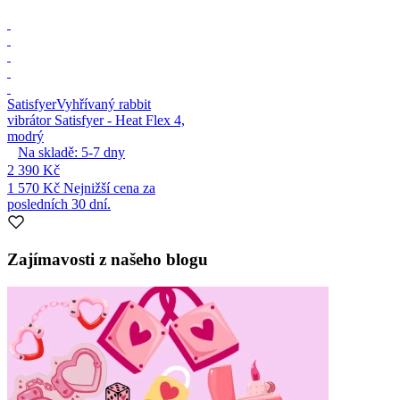
Satisfyer
Vyhřívaný rabbit
vibrátor Satisfyer - Heat Flex 4,
modrý
Na skladě:
5-7
dny
2 390 Kč
1 570 Kč
Nejnižší cena za
posledních 30 dní.
Zajímavosti z našeho blogu