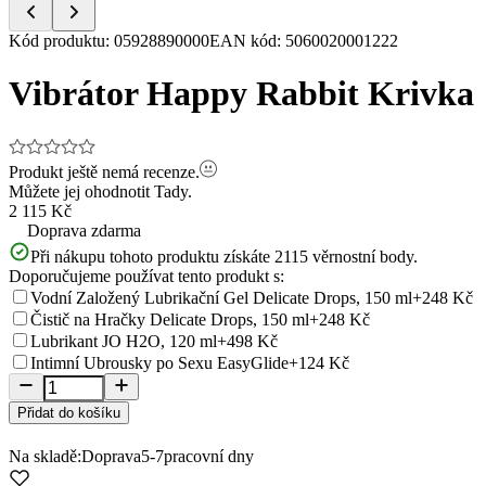
Item
Kód produktu
:
05928890000
EAN kód
:
5060020001222
1
of
Vibrátor Happy Rabbit Krivka
5
Produkt ještě nemá recenze.
Můžete jej ohodnotit
Tady.
2 115 Kč
Doprava zdarma
Při nákupu tohoto produktu získáte
2115
věrnostní body.
Doporučujeme používat tento produkt s:
Vodní Založený Lubrikační Gel Delicate Drops, 150 ml
+248 Kč
Čistič na Hračky Delicate Drops, 150 ml
+248 Kč
Lubrikant JO H2O, 120 ml
+498 Kč
Intimní Ubrousky po Sexu EasyGlide
+124 Kč
Přidat do košíku
Na skladě:
Doprava
5-7
pracovní dny