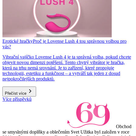
Erotické hračky
Proč je Lovense Lush 4 tou správnou volbou pro
vás?
Vibrační vajíčko Lovense Lush 4 je ta správná volba, pokud chcete
objevit novou dimenzi potěšení. Tento chytrý vibrátor je hračka,
která na trhu nemá srovnání. Je to zařízení, které propojuje
technologii, estetiku a funkčnost – a vytváří tak jeden z dosud
nejpokročilejších produktů.
Přečíst více
Více příspěvků
Obchod
se smyslnými doplňky a oblečením Svet Užitka byl založen v roce