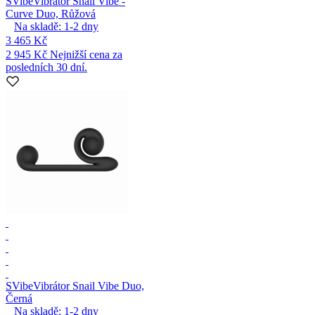
SVibe
Vibrátor Snail Vibe -
Curve Duo, Růžová
Na skladě:
1-2
dny
3 465 Kč
2 945 Kč
Nejnižší cena za
posledních 30 dní.
SVibe
Vibrátor Snail Vibe Duo,
Černá
Na skladě:
1-2
dny