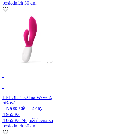
posledních 30 dní.
LELO
LELO Ina Wave 2,
růžová
Na skladě:
1-2
dny
4 965 Kč
4 965 Kč
Nejnižší cena za
posledních 30 dní.