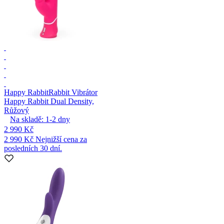
Happy Rabbit
Rabbit Vibrátor
Happy Rabbit Dual Density,
Růžový
Na skladě:
1-2
dny
2 990 Kč
2 990 Kč
Nejnižší cena za
posledních 30 dní.