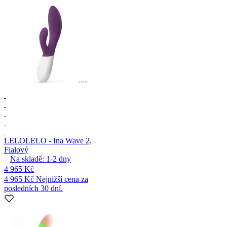
LELO
LELO - Ina Wave 2,
Fialový
Na skladě:
1-2
dny
4 965 Kč
4 965 Kč
Nejnižší cena za
posledních 30 dní.