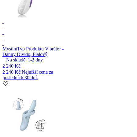
Mystim
Typ Produktu Vibrátor -
Danny Divido, Fialový
Na skladě:
1-2
dny
2 240 Kč
2 240 Kč
Nejnižší cena za
posledních 30 dní.