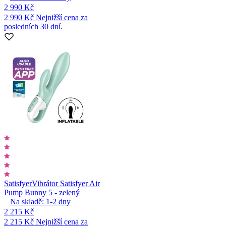
2 990 Kč
2 990 Kč
Nejnižší cena za
posledních 30 dní.
Satisfyer
Vibrátor Satisfyer Air
Pump Bunny 5 - zelený
Na skladě:
1-2
dny
2 215 Kč
2 215 Kč
Nejnižší cena za