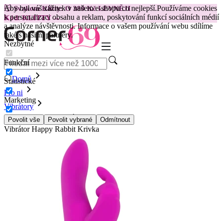
Aby byl váš zážitek v našem e-shopu co nejlepší.
Používáme cookies
😽
Svakom Klitty: O 380 Kč LEVNĚJI
k personalizaci obsahu a reklam, poskytování funkcí sociálních médií
Kód: KLITTY →
a analýze návštěvnosti. Informace o vašem používání webu sdílíme
také s našimi partnery.
Nezbytné
Funkční
Domů
Statistické
Pro ni
Marketing
Vibrátory
Králíčkové vibrátory
Povolit vše
Povolit vybrané
Odmítnout
Vibrátor Happy Rabbit Krivka