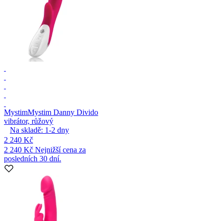
Mystim
Mystim Danny Divido
vibrátor, růžový
Na skladě:
1-2
dny
2 240 Kč
2 240 Kč
Nejnižší cena za
posledních 30 dní.