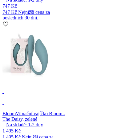
747 Kč
747 Kč
Nejnižší cena za
posledních 30 dní.
Bloom
Vibrační vajíčko Bloom -
The Daisy, zelené
Na skladě:
1-2
dny
1 495 Kč
1 495 Kč
Nejnižší cena za