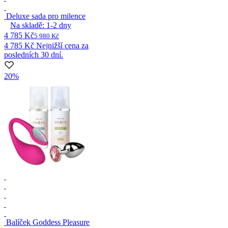
Deluxe sada pro milence
Na skladě:
1-2
dny
4 785 Kč
5 980 Kč
4 785 Kč
Nejnižší cena za
posledních 30 dní.
20%
Balíček Goddess Pleasure