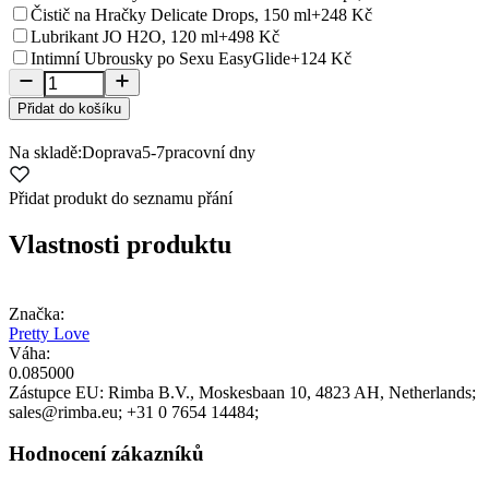
Čistič na Hračky Delicate Drops, 150 ml
+248 Kč
Lubrikant JO H2O, 120 ml
+498 Kč
Intimní Ubrousky po Sexu EasyGlide
+124 Kč
Přidat do košíku
Na skladě:
Doprava
5-7
pracovní dny
Přidat produkt do seznamu přání
Vlastnosti produktu
Značka:
Pretty Love
Váha:
0.085000
Zástupce EU:
Rimba B.V.
, Moskesbaan 10
, 4823 AH
, Netherlands;
sales@rimba.eu;
+31 0 7654 14484;
Hodnocení zákazníků