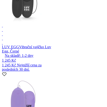
LUV EGG
Vibrační vajíčko Luv
Egg, Černé
Na skladě:
1-2
dny
1 245 Kč
1 245 Kč
Nejnižší cena za
posledních 30 dní.