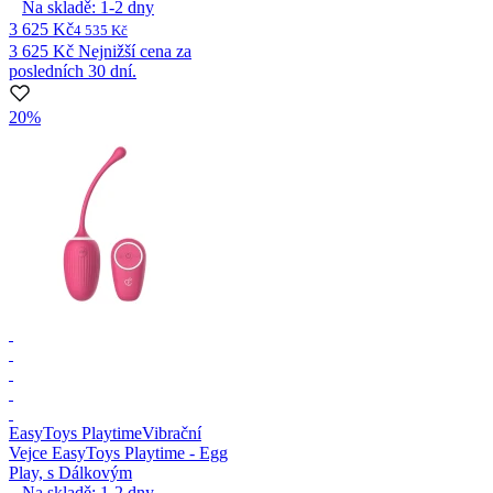
Na skladě:
1-2
dny
3 625 Kč
4 535 Kč
3 625 Kč
Nejnižší cena za
posledních 30 dní.
20%
EasyToys Playtime
Vibrační
Vejce EasyToys Playtime - Egg
Play, s Dálkovým
Na skladě:
1-2
dny