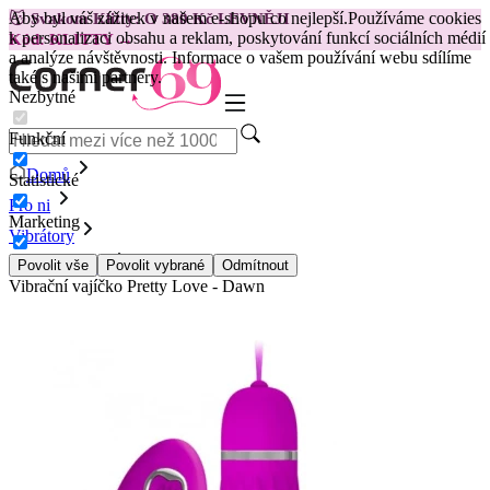
Aby byl váš zážitek v našem e-shopu co nejlepší.
Používáme cookies
😽
Svakom Klitty: O 380 Kč LEVNĚJI
k personalizaci obsahu a reklam, poskytování funkcí sociálních médií
Kód: KLITTY →
a analýze návštěvnosti. Informace o vašem používání webu sdílíme
také s našimi partnery.
Nezbytné
Funkční
Domů
Statistické
Pro ni
Marketing
Vibrátory
Vibrační vejce
Povolit vše
Povolit vybrané
Odmítnout
Vibrační vajíčko Pretty Love - Dawn