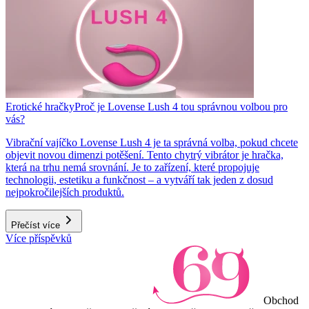
Erotické hračky
Proč je Lovense Lush 4 tou správnou volbou pro
vás?
Vibrační vajíčko Lovense Lush 4 je ta správná volba, pokud chcete
objevit novou dimenzi potěšení. Tento chytrý vibrátor je hračka,
která na trhu nemá srovnání. Je to zařízení, které propojuje
technologii, estetiku a funkčnost – a vytváří tak jeden z dosud
nejpokročilejších produktů.
Přečíst více
Více příspěvků
Obchod