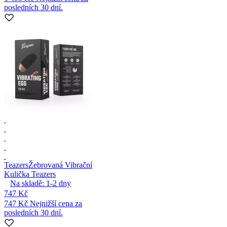
posledních 30 dní.
Teazers
Žebrovaná Vibrační
Kulička Teazers
Na skladě:
1-2
dny
747 Kč
747 Kč
Nejnižší cena za
posledních 30 dní.