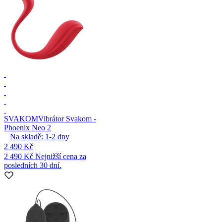
SVAKOM
Vibrátor Svakom -
Phoenix Neo 2
Na skladě:
1-2
dny
2 490 Kč
2 490 Kč
Nejnižší cena za
posledních 30 dní.