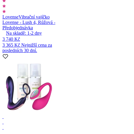
Lovense
Vibrační vajíčko
Lovense - Lush 4, Růžová -
Předobjednávka
Na skladě:
1-2
dny
3 740 Kč
3 365 Kč
Nejnižší cena za
posledních 30 dní.