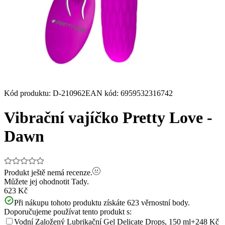
Kód produktu
:
D-210962
EAN kód
:
6959532316742
Vibrační vajíčko Pretty Love -
Dawn
Produkt ještě nemá recenze.
Můžete jej ohodnotit
Tady.
623 Kč
Při nákupu tohoto produktu získáte
623
věrnostní body.
Doporučujeme používat tento produkt s:
Vodní Založený Lubrikační Gel Delicate Drops, 150 ml
+248 Kč