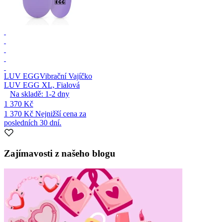
LUV EGG
Vibrační Vajíčko
LUV EGG XL, Fialová
Na skladě:
1-2
dny
1 370 Kč
1 370 Kč
Nejnižší cena za
posledních 30 dní.
Zajímavosti z našeho blogu