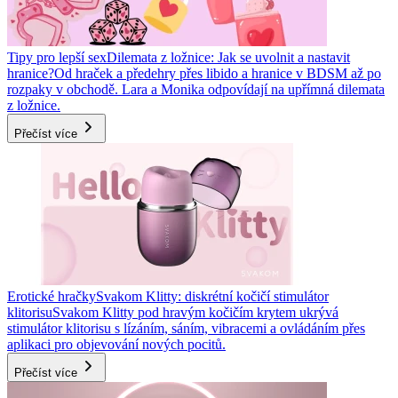
Tipy pro lepší sex
Dilemata z ložnice: Jak se uvolnit a nastavit
hranice?
Od hraček a předehry přes libido a hranice v BDSM až po
rozpaky v obchodě. Lara a Monika odpovídají na upřímná dilemata
z ložnice.
Přečíst více
Erotické hračky
Svakom Klitty: diskrétní kočičí stimulátor
klitorisu
Svakom Klitty pod hravým kočičím krytem ukrývá
stimulátor klitorisu s lízáním, sáním, vibracemi a ovládáním přes
aplikaci pro objevování nových pocitů.
Přečíst více