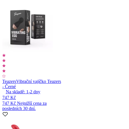
Teazers
Vibrační vajíčko Teazers
- Černé
Na skladě:
1-2
dny
747 Kč
747 Kč
Nejnižší cena za
posledních 30 dní.