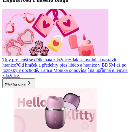
Tipy pro lepší sex
Dilemata z ložnice: Jak se uvolnit a nastavit
hranice?
Od hraček a předehry přes libido a hranice v BDSM až po
rozpaky v obchodě. Lara a Monika odpovídají na upřímná dilemata
z ložnice.
Přečíst více