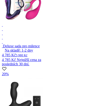
Deluxe sada pro milence
Na skladě:
1-2
dny
4 785 Kč
5 980 Kč
4 785 Kč
Nejnižší cena za
posledních 30 dní.
20%