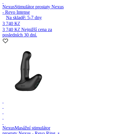
Nexus
Stimulátor prostaty Nexus
- Revo Intense
Na skladě:
5-7
dny
3 740 Kč
3 740 Kč
Nejnižší cena za
posledních 30 dní.
Nexus
Masážní stimulátor
prostaty Nexus - Revo Ring, s