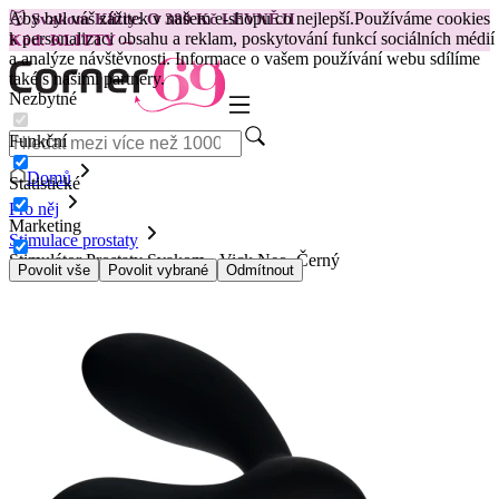
Aby byl váš zážitek v našem e-shopu co nejlepší.
Používáme cookies
😽
Svakom Klitty: O 380 Kč LEVNĚJI
k personalizaci obsahu a reklam, poskytování funkcí sociálních médií
Kód: KLITTY →
a analýze návštěvnosti. Informace o vašem používání webu sdílíme
také s našimi partnery.
Nezbytné
Funkční
Domů
Statistické
Pro něj
Marketing
Stimulace prostaty
Stimulátor Prostaty Svakom - Vick Neo, Černý
Povolit vše
Povolit vybrané
Odmítnout