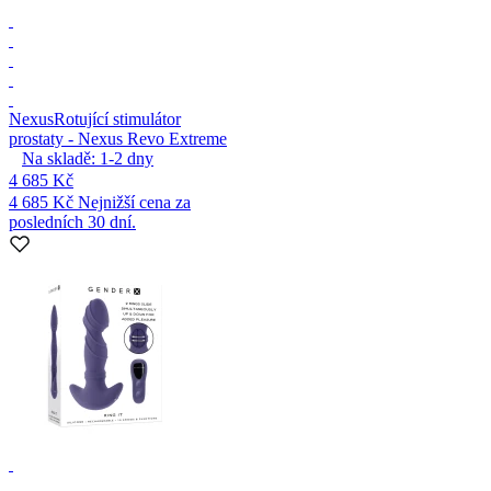
Nexus
Rotující stimulátor
prostaty - Nexus Revo Extreme
Na skladě:
1-2
dny
4 685 Kč
4 685 Kč
Nejnižší cena za
posledních 30 dní.