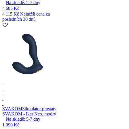
Na skladě:
5-7
dny
4 685 Kč
4 115 Kč
Nejnižší cena za
posledních 30 dní.
SVAKOM
Stimulátor prostaty
SVAKOM - Iker Neo, modrý
Na skladě:
5-7
dny
1 990 Kč