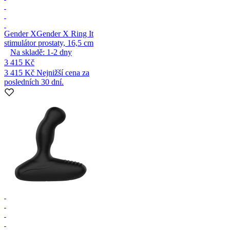
Gender X
Gender X Ring It
stimulátor prostaty, 16,5 cm
Na skladě:
1-2
dny
3 415 Kč
3 415 Kč
Nejnižší cena za
posledních 30 dní.