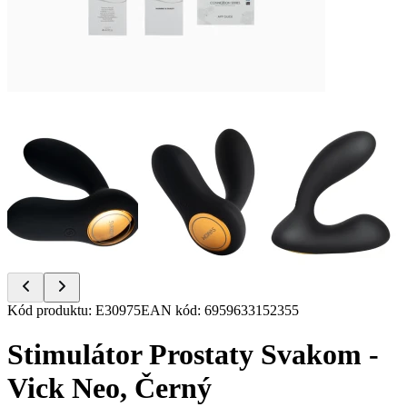
Item
Kód produktu
:
E30975
EAN kód
:
6959633152355
1
of
Stimulátor Prostaty Svakom -
11
Vick Neo, Černý