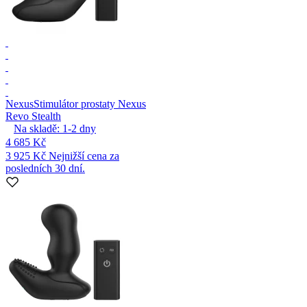
Nexus
Stimulátor prostaty Nexus
Revo Stealth
Na skladě:
1-2
dny
4 685 Kč
3 925 Kč
Nejnižší cena za
posledních 30 dní.