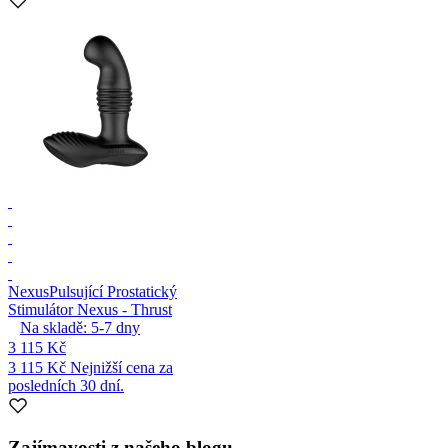
Nexus
Pulsující Prostatický
Stimulátor Nexus - Thrust
Na skladě:
5-7
dny
3 115 Kč
3 115 Kč
Nejnižší cena za
posledních 30 dní.
Zajímavosti z našeho blogu