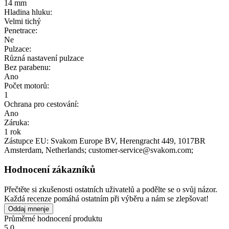
14 mm
Hladina hluku:
Velmi tichý
Penetrace:
Ne
Pulzace:
Různá nastavení pulzace
Bez parabenu:
Ano
Počet motorů:
1
Ochrana pro cestování:
Ano
Záruka:
1 rok
Zástupce EU:
Svakom Europe BV
, Herengracht 449
, 1017BR
Amsterdam
, Netherlands;
customer-service@svakom.com;
Hodnocení zákazníků
Přečtěte si zkušenosti ostatních uživatelů a podělte se o svůj názor.
Každá recenze pomáhá ostatním při výběru a nám se zlepšovat!
Oddaj mnenje
Průměrné hodnocení produktu
5.0