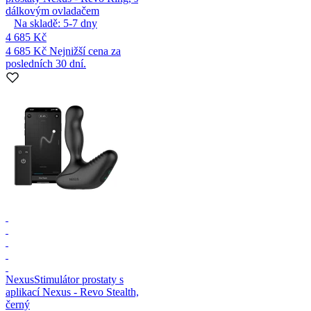
dálkovým ovladačem
Na skladě:
5-7
dny
4 685 Kč
4 685 Kč
Nejnižší cena za
posledních 30 dní.
Nexus
Stimulátor prostaty s
aplikací Nexus - Revo Stealth,
černý