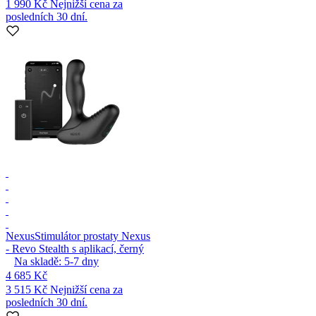
1 990 Kč
Nejnižší cena za
posledních 30 dní.
Nexus
Stimulátor prostaty Nexus
- Revo Stealth s aplikací, černý
Na skladě:
5-7
dny
4 685 Kč
3 515 Kč
Nejnižší cena za
posledních 30 dní.