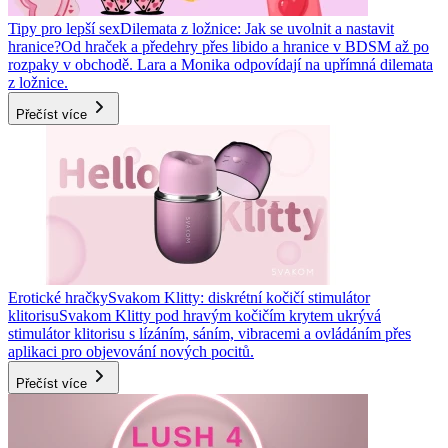
Tipy pro lepší sex
Dilemata z ložnice: Jak se uvolnit a nastavit
hranice?
Od hraček a předehry přes libido a hranice v BDSM až po
rozpaky v obchodě. Lara a Monika odpovídají na upřímná dilemata
z ložnice.
Přečíst více
Erotické hračky
Svakom Klitty: diskrétní kočičí stimulátor
klitorisu
Svakom Klitty pod hravým kočičím krytem ukrývá
stimulátor klitorisu s lízáním, sáním, vibracemi a ovládáním přes
aplikaci pro objevování nových pocitů.
Přečíst více