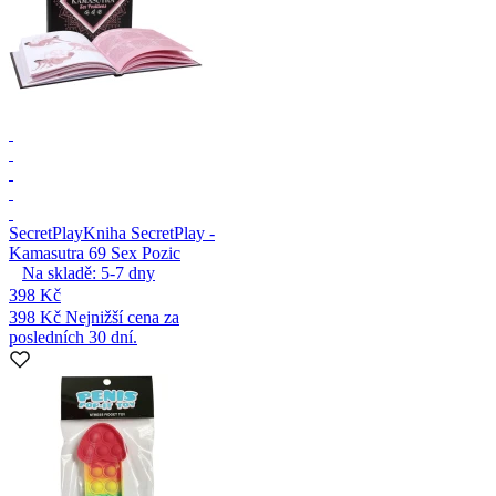
SecretPlay
Kniha SecretPlay -
Kamasutra 69 Sex Pozic
Na skladě:
5-7
dny
398 Kč
398 Kč
Nejnižší cena za
posledních 30 dní.