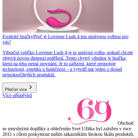
Erotické hračky
Proč je Lovense Lush 4 tou správnou volbou pro
vás?
Vibrační vajíčko Lovense Lush 4 je ta správná volba, pokud chcete
objevit novou dimenzi potěšení. Tento chytrý vibrátor je hračka,
která na trhu nemá srovnání. Je to zařízení, které propojuje
technologii, estetiku a funkčnost – a vytváří tak jeden z dosud
nejpokročilejších produktů.
Přečíst více
Více příspěvků
Obchod
se smyslnými doplňky a oblečením Svet Užitka byl založen v roce
2011 s cílem poskytnout našim zákazníkům širokou škálu produktů,