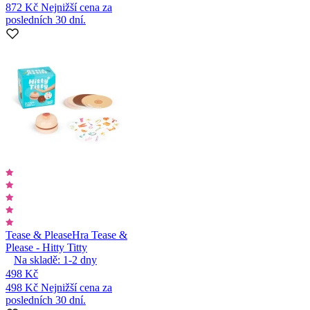
872 Kč
Nejnižší cena za
posledních 30 dní.
Tease & Please
Hra Tease &
Please - Hitty Titty
Na skladě:
1-2
dny
498 Kč
498 Kč
Nejnižší cena za
posledních 30 dní.