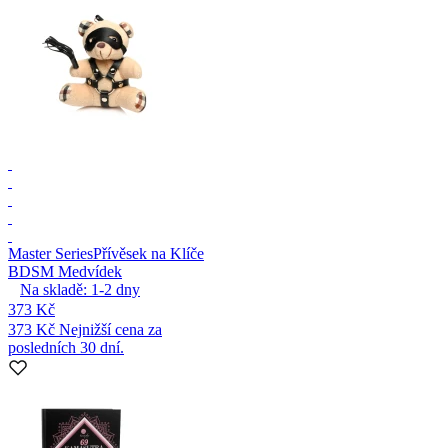
Master Series
Přívěsek na Klíče
BDSM Medvídek
Na skladě:
1-2
dny
373 Kč
373 Kč
Nejnižší cena za
posledních 30 dní.