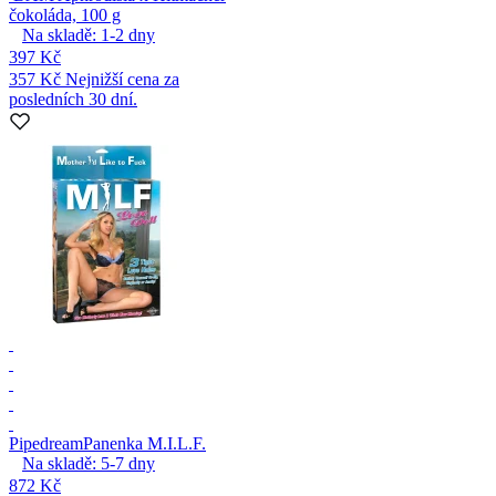
čokoláda, 100 g
Na skladě:
1-2
dny
397 Kč
357 Kč
Nejnižší cena za
posledních 30 dní.
Pipedream
Panenka M.I.L.F.
Na skladě:
5-7
dny
872 Kč