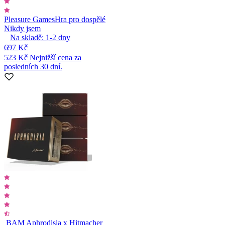
Pleasure Games
Hra pro dospělé
Nikdy jsem
Na skladě:
1-2
dny
697 Kč
523 Kč
Nejnižší cena za
posledních 30 dní.
BAM Aphrodisia x Hitmacher