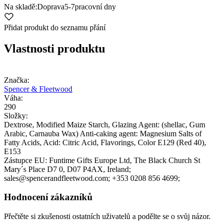
Na skladě:
Doprava
5-7
pracovní dny
Přidat produkt do seznamu přání
Vlastnosti produktu
Značka:
Spencer & Fleetwood
Váha:
290
Složky:
Dextrose, Modified Maize Starch, Glazing Agent: (shellac, Gum
Arabic, Carnauba Wax) Anti-caking agent: Magnesium Salts of
Fatty Acids, Acid: Citric Acid, Flavorings, Color E129 (Red 40),
E153
Zástupce EU:
Funtime Gifts Europe Ltd
, The Black Church St
Mary´s Place D7 0
, D07 P4AX
, Ireland;
sales@spencerandfleetwood.com;
+353 0208 856 4699;
Hodnocení zákazníků
Přečtěte si zkušenosti ostatních uživatelů a podělte se o svůj názor.