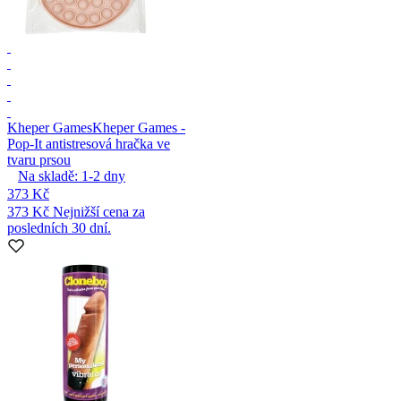
Kheper Games
Kheper Games -
Pop-It antistresová hračka ve
tvaru prsou
Na skladě:
1-2
dny
373 Kč
373 Kč
Nejnižší cena za
posledních 30 dní.