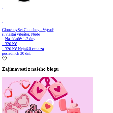
Cloneboy
Set Cloneboy - Vytvoř
si vlastní vibrátor, Nude
Na skladě:
1-2
dny
1 320 Kč
1 320 Kč
Nejnižší cena za
posledních 30 dní.
Zajímavosti z našeho blogu