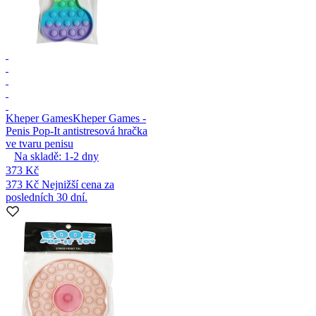
Kheper Games
Kheper Games -
Penis Pop-It antistresová hračka
ve tvaru penisu
Na skladě:
1-2
dny
373 Kč
373 Kč
Nejnižší cena za
posledních 30 dní.