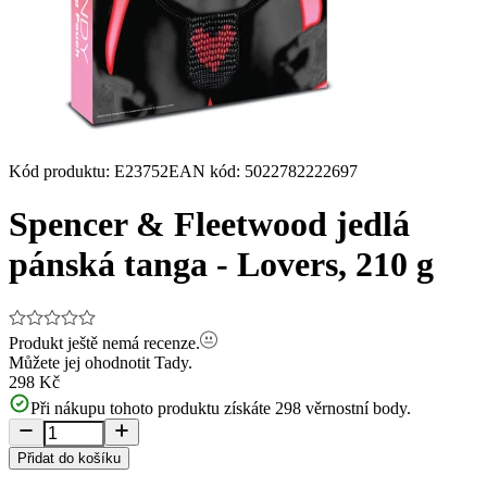
Kód produktu
:
E23752
EAN kód
:
5022782222697
Spencer & Fleetwood jedlá
pánská tanga - Lovers, 210 g
Produkt ještě nemá recenze.
Můžete jej ohodnotit
Tady.
298 Kč
Při nákupu tohoto produktu získáte
298
věrnostní body.
Přidat do košíku