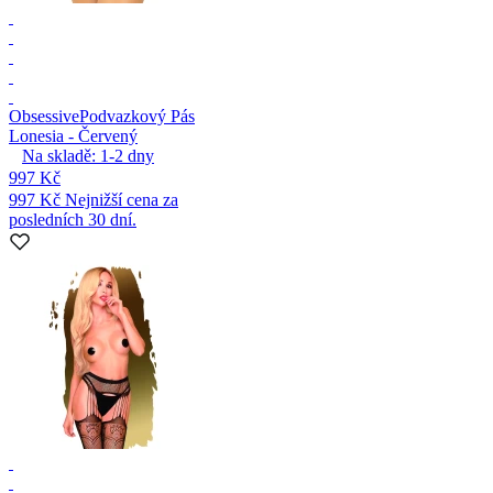
Obsessive
Podvazkový Pás
Lonesia - Červený
Na skladě:
1-2
dny
997 Kč
997 Kč
Nejnižší cena za
posledních 30 dní.