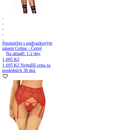
Passion
Set s podvazkovým
pásem Celine - Černý
Na skladě:
1-2
dny
1 695 Kč
1 695 Kč
Nejnižší cena za
posledních 30 dní.