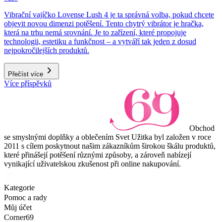
Vibrační vajíčko Lovense Lush 4 je ta správná volba, pokud chcete
objevit novou dimenzi potěšení. Tento chytrý vibrátor je hračka,
která na trhu nemá srovnání. Je to zařízení, které propojuje
technologii, estetiku a funkčnost – a vytváří tak jeden z dosud
nejpokročilejších produktů.
Přečíst více
Více příspěvků
Obchod
se smyslnými doplňky a oblečením Svet Užitka byl založen v roce
2011 s cílem poskytnout našim zákazníkům širokou škálu produktů,
které přinášejí potěšení různými způsoby, a zároveň nabízejí
vynikající uživatelskou zkušenost při online nakupování.
Kategorie
Pomoc a rady
Můj účet
Corner69