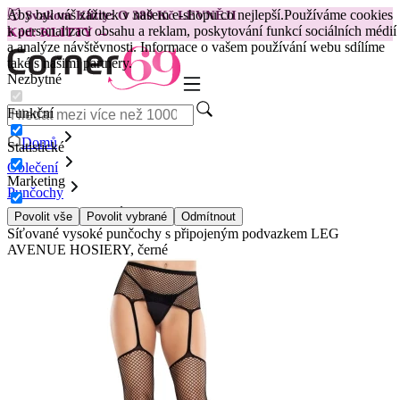
Aby byl váš zážitek v našem e-shopu co nejlepší.
Používáme cookies
😽
Svakom Klitty: O 380 Kč LEVNĚJI
k personalizaci obsahu a reklam, poskytování funkcí sociálních médií
Kód: KLITTY →
a analýze návštěvnosti. Informace o vašem používání webu sdílíme
také s našimi partnery.
Nezbytné
Funkční
Domů
Statistické
Oblečení
Marketing
Punčochy
Dámské punčochy
Povolit vše
Povolit vybrané
Odmítnout
Síťované vysoké punčochy s připojeným podvazkem LEG
AVENUE HOSIERY, černé