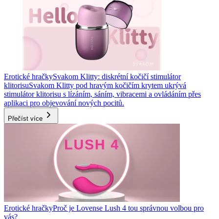
Erotické hračky
Svakom Klitty: diskrétní kočičí stimulátor
klitorisu
Svakom Klitty pod hravým kočičím krytem ukrývá
stimulátor klitorisu s lízáním, sáním, vibracemi a ovládáním přes
aplikaci pro objevování nových pocitů.
Přečíst více
Erotické hračky
Proč je Lovense Lush 4 tou správnou volbou pro
vás?