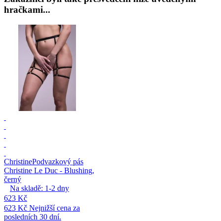
hračkami...
Christine
Podvazkový pás
Christine Le Duc - Blushing,
černý
Na skladě:
1-2
dny
623 Kč
623 Kč
Nejnižší cena za
posledních 30 dní.