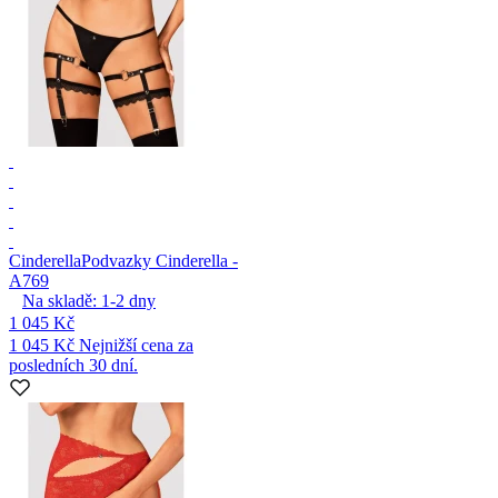
Cinderella
Podvazky Cinderella -
A769
Na skladě:
1-2
dny
1 045 Kč
1 045 Kč
Nejnižší cena za
posledních 30 dní.