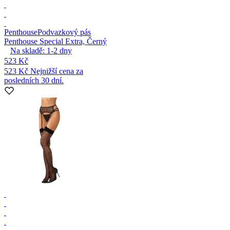
Penthouse
Podvazkový pás
Penthouse Special Extra, Černý
Na skladě:
1-2
dny
523 Kč
523 Kč
Nejnižší cena za
posledních 30 dní.