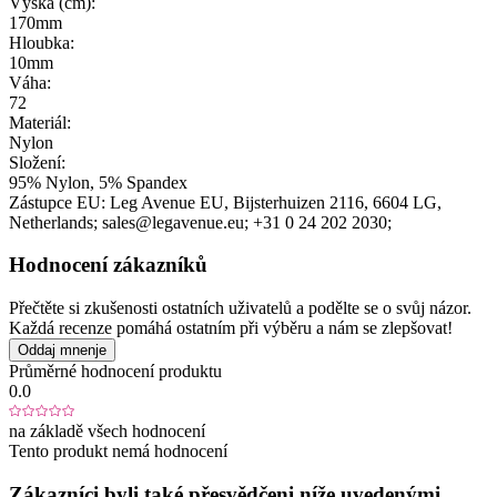
Výška (cm):
170mm
Hloubka:
10mm
Váha:
72
Materiál:
Nylon
Složení:
95% Nylon, 5% Spandex
Zástupce EU:
Leg Avenue EU
, Bijsterhuizen 2116
, 6604 LG
,
Netherlands;
sales@legavenue.eu;
+31 0 24 202 2030;
Hodnocení zákazníků
Přečtěte si zkušenosti ostatních uživatelů a podělte se o svůj názor.
Každá recenze pomáhá ostatním při výběru a nám se zlepšovat!
Oddaj mnenje
Průměrné hodnocení produktu
0.0
na základě všech hodnocení
Tento produkt nemá hodnocení
Zákazníci byli také přesvědčeni níže uvedenými