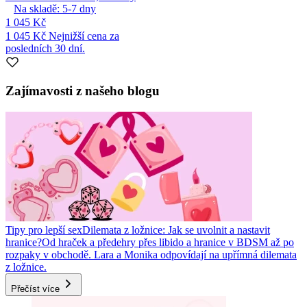
Na skladě:
5-7
dny
1 045 Kč
1 045 Kč
Nejnižší cena za
posledních 30 dní.
Zajímavosti z našeho blogu
Tipy pro lepší sex
Dilemata z ložnice: Jak se uvolnit a nastavit
hranice?
Od hraček a předehry přes libido a hranice v BDSM až po
rozpaky v obchodě. Lara a Monika odpovídají na upřímná dilemata
z ložnice.
Přečíst více