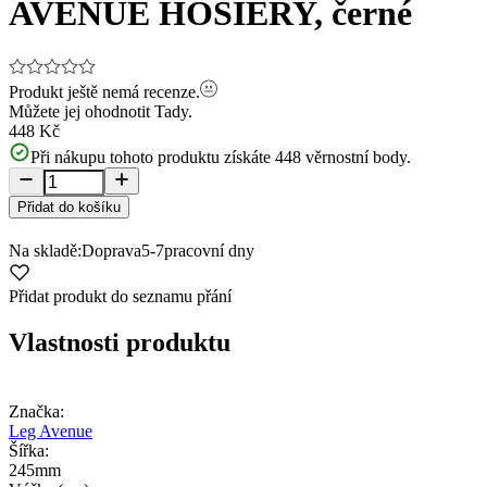
AVENUE HOSIERY, černé
Produkt ještě nemá recenze.
Můžete jej ohodnotit
Tady.
448 Kč
Při nákupu tohoto produktu získáte
448
věrnostní body.
Přidat do košíku
Na skladě:
Doprava
5-7
pracovní dny
Přidat produkt do seznamu přání
Vlastnosti produktu
Značka:
Leg Avenue
Šířka:
245mm