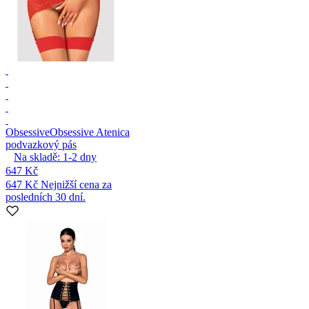
Obsessive
Obsessive Atenica
podvazkový pás
Na skladě:
1-2
dny
647 Kč
647 Kč
Nejnižší cena za
posledních 30 dní.