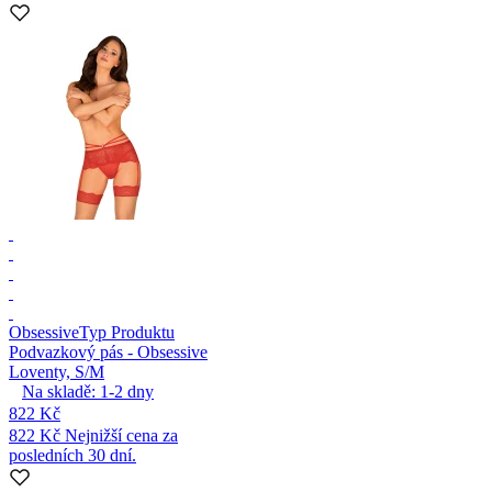
Obsessive
Typ Produktu
Podvazkový pás - Obsessive
Loventy, S/M
Na skladě:
1-2
dny
822 Kč
822 Kč
Nejnižší cena za
posledních 30 dní.