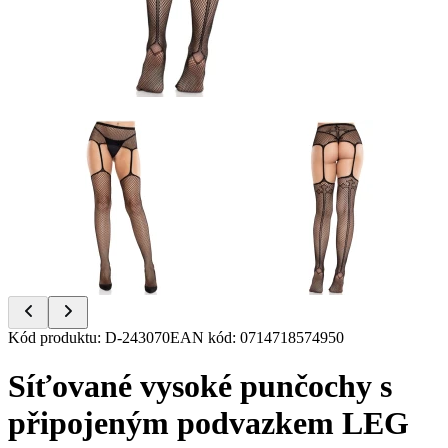
Item
Kód produktu
:
D-243070
EAN kód
:
0714718574950
1
of
Síťované vysoké punčochy s
2
připojeným podvazkem LEG