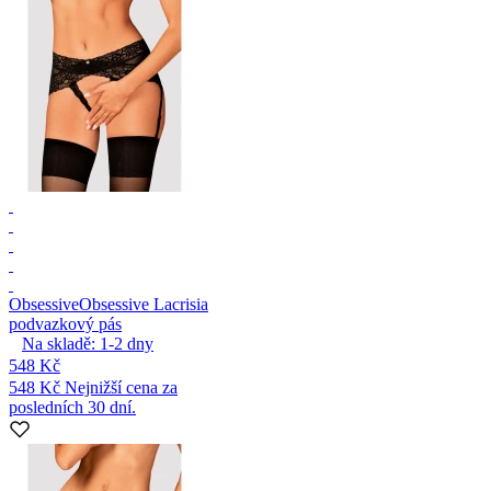
Obsessive
Obsessive Lacrisia
podvazkový pás
Na skladě:
1-2
dny
548 Kč
548 Kč
Nejnižší cena za
posledních 30 dní.