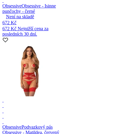
Obsessive
Obsessive - Isinne
punčochy - černé
Není na skladě
672 Kč
672 Kč
Nejnižší cena za
posledních 30 dní.
Obsessive
Podvazkový pás
Obsessive - Matildea, červený