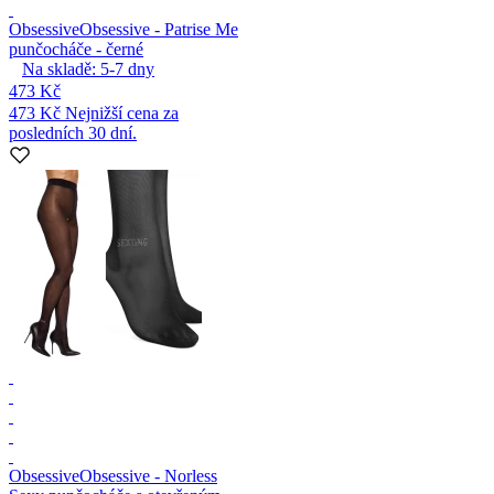
Obsessive
Obsessive - Patrise Me
punčocháče - černé
Na skladě:
5-7
dny
473 Kč
473 Kč
Nejnižší cena za
posledních 30 dní.
Obsessive
Obsessive - Norless