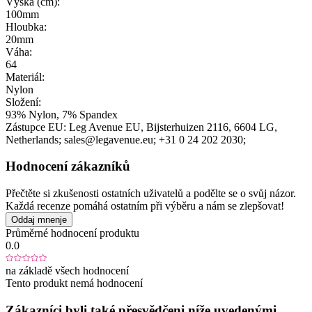
Výška (cm):
100mm
Hloubka:
20mm
Váha:
64
Materiál:
Nylon
Složení:
93% Nylon, 7% Spandex
Zástupce EU:
Leg Avenue EU
, Bijsterhuizen 2116
, 6604 LG
,
Netherlands;
sales@legavenue.eu;
+31 0 24 202 2030;
Hodnocení zákazníků
Přečtěte si zkušenosti ostatních uživatelů a podělte se o svůj názor.
Každá recenze pomáhá ostatním při výběru a nám se zlepšovat!
Oddaj mnenje
Průměrné hodnocení produktu
0.0
na základě všech hodnocení
Tento produkt nemá hodnocení
Zákazníci byli také přesvědčeni níže uvedenými