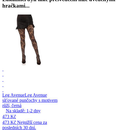
hračkami...
Leg Avenue
Leg Avenue
síťované punčochy s motivem
růží, černá
Na skladě:
1-2
dny
473 Kč
473 Kč
Nejnižší cena za
posledních 30 dní.