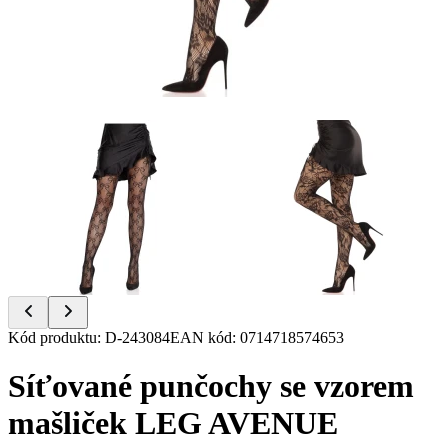
Item
Kód produktu
:
D-243084
EAN kód
:
0714718574653
1
of
Síťované punčochy se vzorem
2
mašliček LEG AVENUE