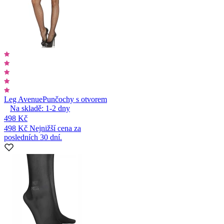
Leg Avenue
Punčochy s otvorem
Na skladě:
1-2
dny
498 Kč
498 Kč
Nejnižší cena za
posledních 30 dní.