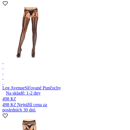
Leg Avenue
Síťované Punčochy
Na skladě:
1-2
dny
498 Kč
498 Kč
Nejnižší cena za
posledních 30 dní.