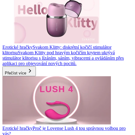
Erotické hračky
Svakom Klitty: diskrétní kočičí stimulátor
klitorisu
Svakom Klitty pod hravým kočičím krytem ukrývá
stimulátor klitorisu s lízáním, sáním, vibracemi a ovládáním přes
aplikaci pro objevování nových pocitů.
Přečíst více
Erotické hračky
Proč je Lovense Lush 4 tou správnou volbou pro
vás?