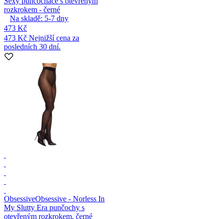
Sexy punčocháče s otevřeným
rozkrokem - černé
Na skladě:
5-7
dny
473 Kč
473 Kč
Nejnižší cena za
posledních 30 dní.
Obsessive
Obsessive - Norless In
My Slutty Era punčochy s
otevřeným rozkrokem, černé