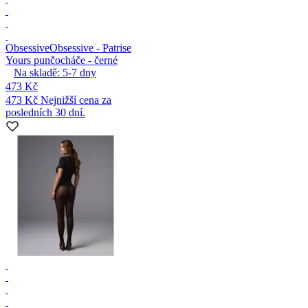
Obsessive
Obsessive - Patrise
Yours punčocháče - černé
Na skladě:
5-7
dny
473 Kč
473 Kč
Nejnižší cena za
posledních 30 dní.