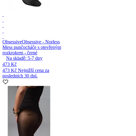
Obsessive
Obsessive - Norless
Mess punčocháče s otevřeným
rozkrokem - černé
Na skladě:
5-7
dny
473 Kč
473 Kč
Nejnižší cena za
posledních 30 dní.