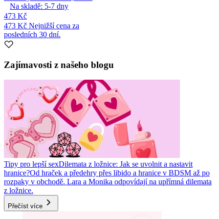
Na skladě:
5-7
dny
473 Kč
473 Kč
Nejnižší cena za
posledních 30 dní.
Zajímavosti z našeho blogu
Tipy pro lepší sex
Dilemata z ložnice: Jak se uvolnit a nastavit
hranice?
Od hraček a předehry přes libido a hranice v BDSM až po
rozpaky v obchodě. Lara a Monika odpovídají na upřímná dilemata
z ložnice.
Přečíst více