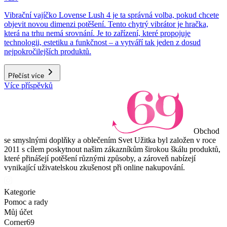
Vibrační vajíčko Lovense Lush 4 je ta správná volba, pokud chcete
objevit novou dimenzi potěšení. Tento chytrý vibrátor je hračka,
která na trhu nemá srovnání. Je to zařízení, které propojuje
technologii, estetiku a funkčnost – a vytváří tak jeden z dosud
nejpokročilejších produktů.
Přečíst více
Více příspěvků
Obchod
se smyslnými doplňky a oblečením Svet Užitka byl založen v roce
2011 s cílem poskytnout našim zákazníkům širokou škálu produktů,
které přinášejí potěšení různými způsoby, a zároveň nabízejí
vynikající uživatelskou zkušenost při online nakupování.
Kategorie
Pomoc a rady
Můj účet
Corner69