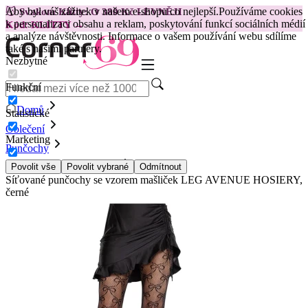
Aby byl váš zážitek v našem e-shopu co nejlepší.
Používáme cookies
😽
Svakom Klitty: O 380 Kč LEVNĚJI
k personalizaci obsahu a reklam, poskytování funkcí sociálních médií
Kód: KLITTY →
a analýze návštěvnosti. Informace o vašem používání webu sdílíme
také s našimi partnery.
Nezbytné
Funkční
Domů
Statistické
Oblečení
Marketing
Punčochy
P punčochy a punčocháče
Povolit vše
Povolit vybrané
Odmítnout
Síťované punčochy se vzorem mašliček LEG AVENUE HOSIERY,
černé