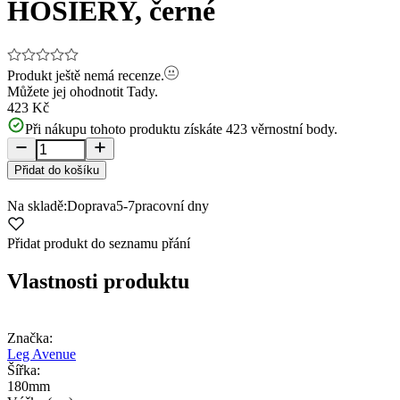
HOSIERY, černé
Produkt ještě nemá recenze.
Můžete jej ohodnotit
Tady.
423 Kč
Při nákupu tohoto produktu získáte
423
věrnostní body.
Přidat do košíku
Na skladě:
Doprava
5-7
pracovní dny
Přidat produkt do seznamu přání
Vlastnosti produktu
Značka:
Leg Avenue
Šířka:
180mm