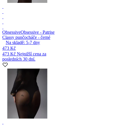
Obsessive
Obsessive - Patrise
Classy punčocháče - černé
Na skladě:
5-7
dny
473 Kč
473 Kč
Nejnižší cena za
posledních 30 dní.