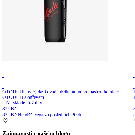
OTOUCH
Chytrý dávkovač lubrikantu nebo masážního oleje
OTOUCH s ohřevem
Na skladě:
5-7
dny
872 Kč
872 Kč
Nejnižší cena za posledních 30 dní.
Item
1
Zajímavosti z našeho blogu