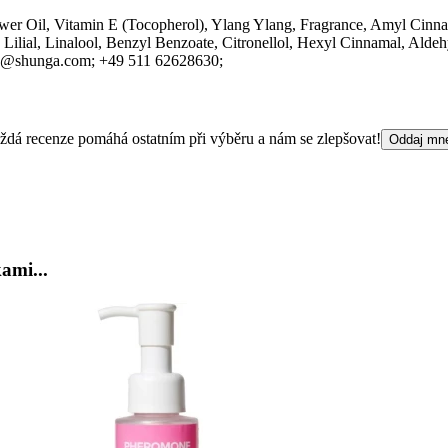
wer Oil, Vitamin E (Tocopherol), Ylang Ylang, Fragrance, Amyl Cinnam
 Lilial, Linalool, Benzyl Benzoate, Citronellol, Hexyl Cinnamal, Alde
o@shunga.com;
+49 511 62628630;
 Každá recenze pomáhá ostatním při výběru a nám se zlepšovat!
Oddaj mn
ami...