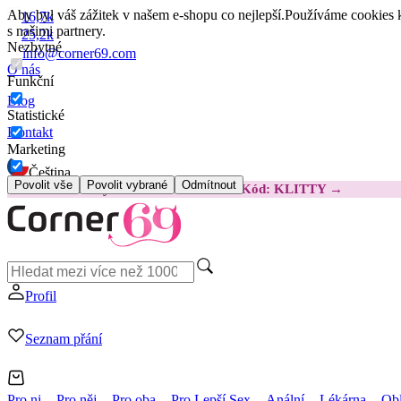
Aby byl váš zážitek v našem e-shopu co nejlepší.
Používáme cookies k
16,7k
s našimi partnery.
25,2k
Nezbytné
info@corner69.com
O nás
Funkční
Blog
Statistické
Kontakt
Marketing
Čeština
Povolit vše
Povolit vybrané
Odmítnout
😽
Svakom Klitty: O 380 Kč LEVNĚJI
Kód: KLITTY →
Profil
Seznam přání
Pro ni
Pro něj
Pro oba
Pro Lepší Sex
Anální
Lékárna
Obl