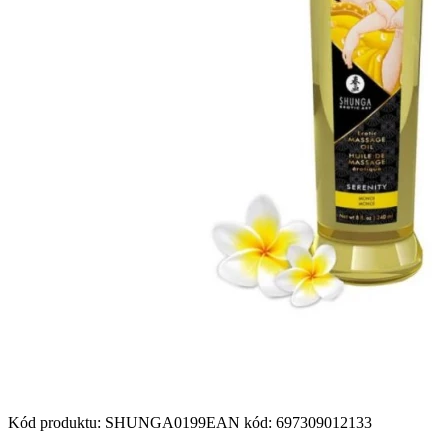
Kód produktu
:
SHUNGA0199
EAN kód
:
697309012133