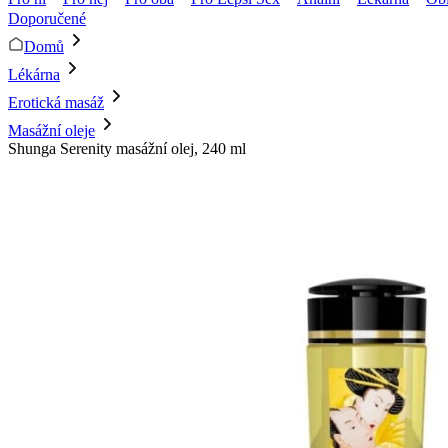
Doporučené
Domů
Lékárna
Erotická masáž
Masážní oleje
Shunga Serenity masážní olej, 240 ml