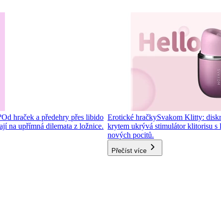
?
Od hraček a předehry přes libido
Erotické hračky
Svakom Klitty: diskré
í na upřímná dilemata z ložnice.
krytem ukrývá stimulátor klitorisu s
nových pocitů.
Přečíst více