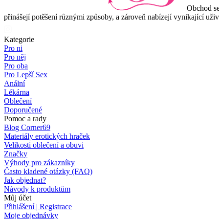
Obchod se
přinášejí potěšení různými způsoby, a zároveň nabízejí vynikající uži
Kategorie
Pro ni
Pro něj
Pro oba
Pro Lepší Sex
Anální
Lékárna
Oblečení
Doporučené
Pomoc a rady
Blog Corner69
Materiály erotických hraček
Velikosti oblečení a obuvi
Značky
Výhody pro zákazníky
Často kladené otázky (FAQ)
Jak objednat?
Návody k produktům
Můj účet
Přihlášení | Registrace
Moje objednávky