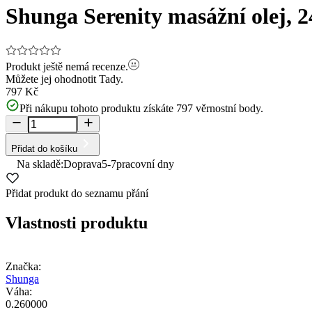
Shunga Serenity masážní olej, 
Produkt ještě nemá recenze.
Můžete jej ohodnotit
Tady.
797 Kč
Při nákupu tohoto produktu získáte
797
věrnostní body.
Přidat do košíku
Na skladě:
Doprava
5-7
pracovní dny
Přidat produkt do seznamu přání
Vlastnosti produktu
Značka:
Shunga
Váha:
0.260000