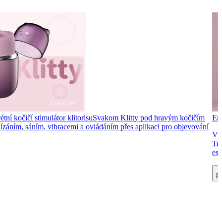
tní kočičí stimulátor klitorisu
Svakom Klitty pod hravým kočičím
Ero
 lízáním, sáním, vibracemi a ovládáním přes aplikaci pro objevování
Vib
Ten
est
Př