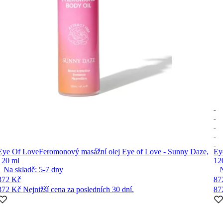
Eye Of Love
Feromonový masážní olej Eye of Love - Sunny Daze,
Ey
120 ml
12
Na skladě:
5-7
dny
872 Kč
87
872 Kč
Nejnižší cena za posledních 30 dní.
87