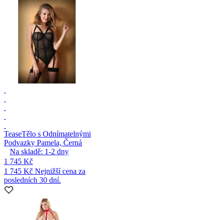
Tease
Tělo s Odnímatelnými
Podvazky Pamela, Černá
Na skladě:
1-2
dny
1 745 Kč
1 745 Kč
Nejnižší cena za
posledních 30 dní.