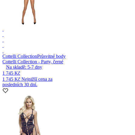
Cottelli Collection
Průsvitné body
Cottelli Collection - Party, černé
Na skladě:
5-7
dny
1 745 Kč
1 745 Kč
Nejnižší cena za
posledních 30 dní.