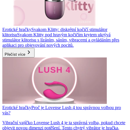
Erotické hračky
Svakom Klitty: diskrétní kočičí stimulátor
klitorisu
Svakom Klitty pod hravým kočičím krytem ukrývá
stimulátor klitorisu s lízáním, sáním, vibracemi a ovládáním přes
aplikaci pro objevování nových pocitů.
Přečíst více
Erotické hračky
Proč je Lovense Lush 4 tou správnou volbou pro
vás?
Vibrační vajíčko Lovense Lush 4 je ta správná volba, pokud chcete
objevit novou dimenzi potěšení. Tento chytrý vibrátor je hračka,