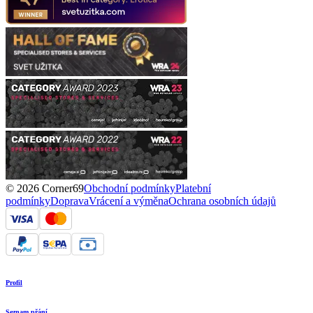
© 2026 Corner69
Obchodní podmínky
Platební
podmínky
Doprava
Vrácení a výměna
Ochrana osobních údajů
Profil
Seznam přání