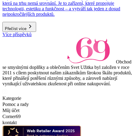
která na trhu nemá srovnání. Je to zařízení, které propojuje
technologii, estetiku a funkčnost – a vytváří tak jeden z dosud
nejpokročilejších produktů.
Přečíst více
Více příspěvků
Obchod
se smyslnými doplňky a oblečením Svet Užitka byl založen v roce
2011 s cílem poskytnout našim zákazníkům širokou škálu produktů,
které přinášejí potěšení různými způsoby, a zároveň nabízejí
vynikající uživatelskou zkušenost při online nakupování.
Kategorie
Pomoc a rady
Můj účet
Corner69
kontakt