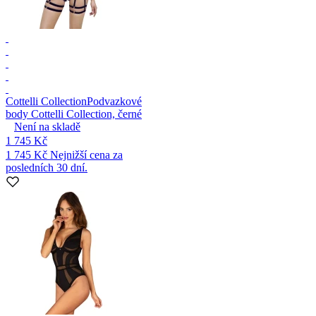
Cottelli Collection
Podvazkové
body Cottelli Collection, černé
Není na skladě
1 745 Kč
1 745 Kč
Nejnižší cena za
posledních 30 dní.