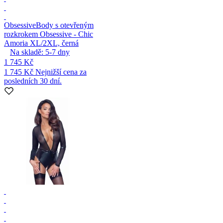
Obsessive
Body s otevřeným
rozkrokem Obsessive - Chic
Amoria XL/2XL, černá
Na skladě:
5-7
dny
1 745 Kč
1 745 Kč
Nejnižší cena za
posledních 30 dní.