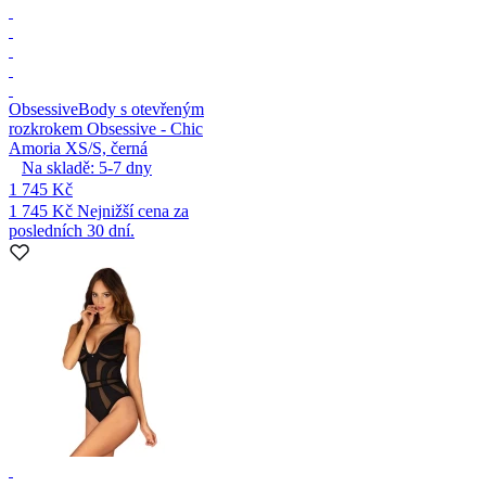
Obsessive
Body s otevřeným
rozkrokem Obsessive - Chic
Amoria XS/S, černá
Na skladě:
5-7
dny
1 745 Kč
1 745 Kč
Nejnižší cena za
posledních 30 dní.