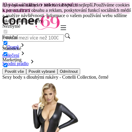
Aby byl váš zážitek v našem e-shopu co nejlepší.
Používáme cookies
😽
Svakom Klitty: O 380 Kč LEVNĚJI
k personalizaci obsahu a reklam, poskytování funkcí sociálních médií
Kód: KLITTY →
a analýze návštěvnosti. Informace o vašem používání webu sdílíme
také s našimi partnery.
Nezbytné
Funkční
Domů
Statistické
Oblečení
Marketing
Spodní prádlo
Bodysuits
Povolit vše
Povolit vybrané
Odmítnout
Sexy body s dlouhými rukávy - Cottelli Collection, černé