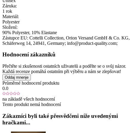
Unisex
Záruka:
1 rok
Materiál:
Polyester
Složení:
90% Polyester, 10% Elastane
Zástupce EU:
Cottelli Collection, Orion Versand GmbH & Co. KG
,
Schäferweg 14
, 24941
, Germany;
info@product-quality.com;
Hodnocení zákazníků
Přečtěte si zkušenosti ostatních uživatelů a podělte se o svůj názor.
Každá recenze pomáhá ostatním při výběru a nám se zlepšovat!
Oddaj mnenje
Průměrné hodnocení produktu
0.0
na základě všech hodnocení
Tento produkt nemá hodnocení
Zákazníci byli také přesvědčeni níže uvedenými
hračkami...