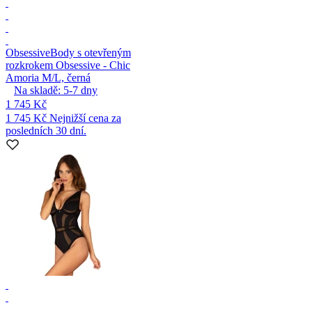
Obsessive
Body s otevřeným
rozkrokem Obsessive - Chic
Amoria M/L, černá
Na skladě:
5-7
dny
1 745 Kč
1 745 Kč
Nejnižší cena za
posledních 30 dní.