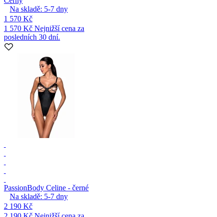
Černý
Na skladě:
5-7
dny
1 570 Kč
1 570 Kč
Nejnižší cena za
posledních 30 dní.
Passion
Body Celine - černé
Na skladě:
5-7
dny
2 190 Kč
2 190 Kč
Nejnižší cena za