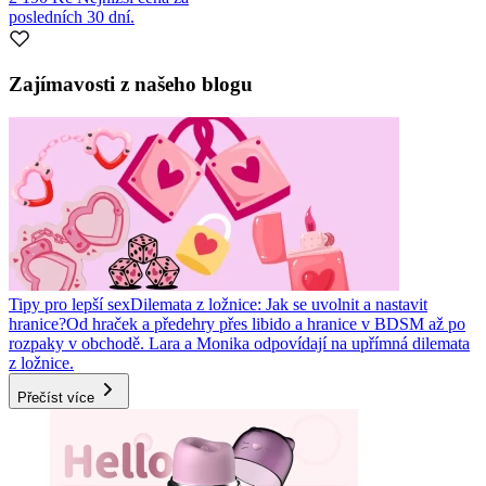
posledních 30 dní.
Zajímavosti z našeho blogu
Tipy pro lepší sex
Dilemata z ložnice: Jak se uvolnit a nastavit
hranice?
Od hraček a předehry přes libido a hranice v BDSM až po
rozpaky v obchodě. Lara a Monika odpovídají na upřímná dilemata
z ložnice.
Přečíst více