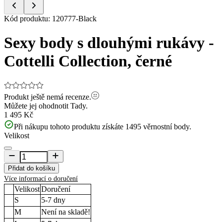
Item
Kód produktu
:
120777-Black
1
of
Sexy body s dlouhými rukávy -
5
Cottelli Collection, černé
Produkt ještě nemá recenze.
Můžete jej ohodnotit
Tady.
1 495 Kč
Při nákupu tohoto produktu získáte
1495
věrnostní body.
Velikost
Přidat do košíku
Více informací o doručení
Velikost
Doručení
S
5-7
dny
M
Není na skladě!