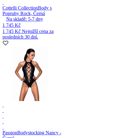
Cottelli Collection
Body s
Popruhy Rock, Černá
Na skladě:
5-7
dny
1 745 Kč
1 745 Kč
Nejnižší cena za
posledních 30 dní.
Passion
Bodystocking Nancy -