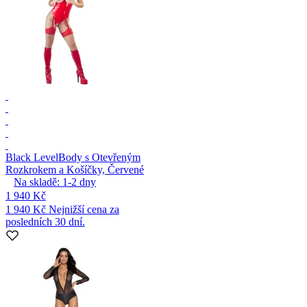
Black Level
Body s Otevřeným
Rozkrokem a Košíčky, Červené
Na skladě:
1-2
dny
1 940 Kč
1 940 Kč
Nejnižší cena za
posledních 30 dní.