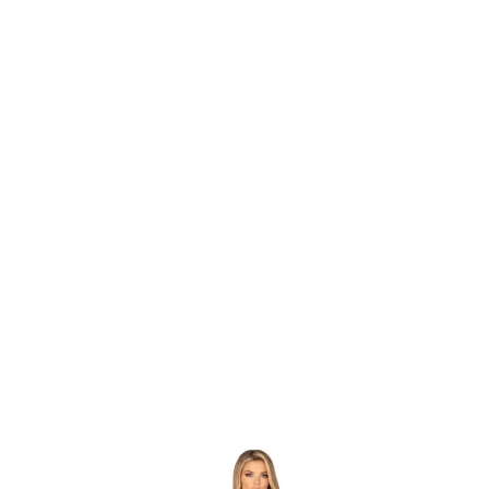
Item
1