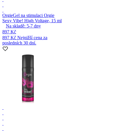
Orgie
Gel na stimulaci Orgie
Sexy Vibe! High Voltage, 15 ml
Na skladě:
5-7
dny
897 Kč
897 Kč
Nejnižší cena za
posledních 30 dní.