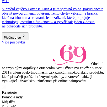
vás?
Vibrační vajíčko Lovense Lush 4 je ta správná volba, pokud chcete
objevit novou dimenzi potěšení. Tento chytrý vibrátor je hračka,
která na trhu nemá srovnání. Je to zařízení, které propojuje
technologii, estetiku a funkčnost – a vytváří tak jeden z dosud
nejpokročilejších produktů.
Přečíst více
Více příspěvků
Obchod
se smyslnými doplňky a oblečením Svet Užitka byl založen v roce
2011 s cílem poskytnout našim zákazníkům širokou škálu produktů,
které přinášejí potěšení různými způsoby, a zároveň nabízejí
vynikající uživatelskou zkušenost při online nakupování.
Kategorie
Pomoc a rady
Můj účet
Corner69