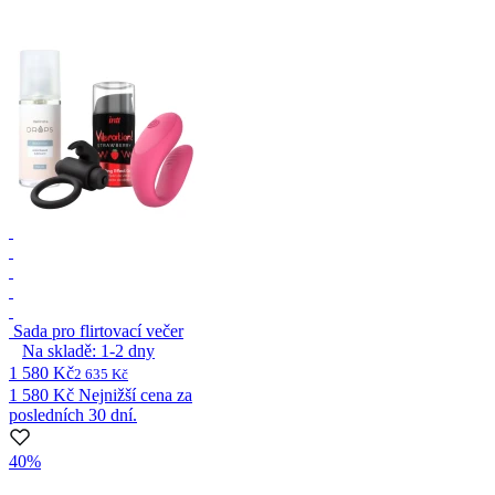
Sada pro flirtovací večer
Na skladě:
1-2
dny
1 580 Kč
2 635 Kč
1 580 Kč
Nejnižší cena za
posledních 30 dní.
40%