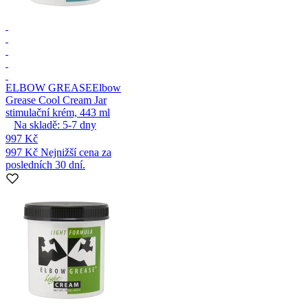
ELBOW GREASE
Elbow
Grease Cool Cream Jar
stimulační krém, 443 ml
Na skladě:
5-7
dny
997 Kč
997 Kč
Nejnižší cena za
posledních 30 dní.