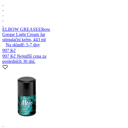
ELBOW GREASE
Elbow
Grease Light Cream Jar
stimulační krém, 443 ml
Na skladě:
5-7
dny
997 Kč
997 Kč
Nejnižší cena za
posledních 30 dní.