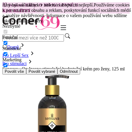
Aby byl váš zážitek v našem e-shopu co nejlepší.
Používáme cookies
😽
Svakom Klitty: O 380 Kč LEVNĚJI
k personalizaci obsahu a reklam, poskytování funkcí sociálních médií
Kód: KLITTY →
a analýze návštěvnosti. Informace o vašem používání webu sdílíme
také s našimi partnery.
Nezbytné
Funkční
Domů
Statistické
Pro Lepší Sex
Marketing
Pro stimulaci
Sensuva - On Insane stimulační hydratační krém pro ženy, 125 ml
Povolit vše
Povolit vybrané
Odmítnout