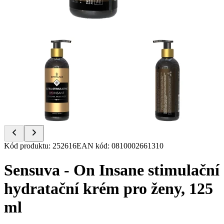
Item
Kód produktu
:
252616
EAN kód
:
0810002661310
1
of
Sensuva - On Insane stimulační
2
hydratační krém pro ženy, 125
ml