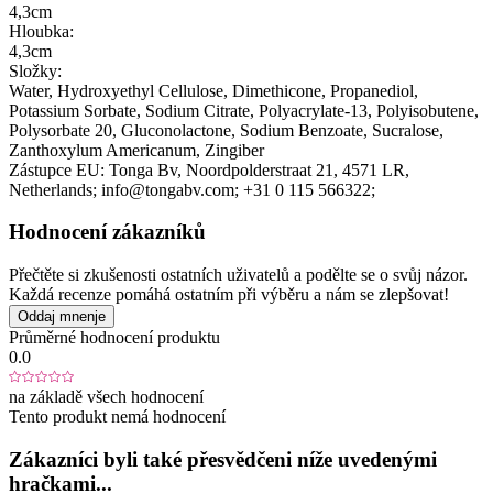
4,3cm
Hloubka:
4,3cm
Složky:
Water, Hydroxyethyl Cellulose, Dimethicone, Propanediol,
Potassium Sorbate, Sodium Citrate, Polyacrylate-13, Polyisobutene,
Polysorbate 20, Gluconolactone, Sodium Benzoate, Sucralose,
Zanthoxylum Americanum, Zingiber
Zástupce EU:
Tonga Bv
, Noordpolderstraat 21
, 4571 LR
,
Netherlands;
info@tongabv.com;
+31 0 115 566322;
Hodnocení zákazníků
Přečtěte si zkušenosti ostatních uživatelů a podělte se o svůj názor.
Každá recenze pomáhá ostatním při výběru a nám se zlepšovat!
Oddaj mnenje
Průměrné hodnocení produktu
0.0
na základě všech hodnocení
Tento produkt nemá hodnocení
Zákazníci byli také přesvědčeni níže uvedenými
hračkami...