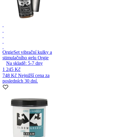
Orgie
Set vibrační kulky a
stimulačního gelu Orgie
Na skladě:
5-7
dny
1 245 Kč
748 Kč
Nejnižší cena za
posledních 30 dní.