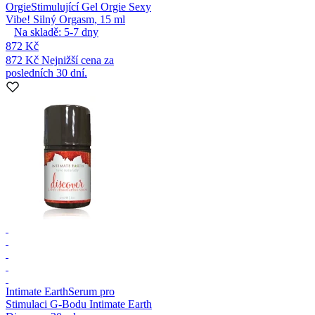
Orgie
Stimulující Gel Orgie Sexy
Vibe! Silný Orgasm, 15 ml
Na skladě:
5-7
dny
872 Kč
872 Kč
Nejnižší cena za
posledních 30 dní.
Intimate Earth
Serum pro
Stimulaci G-Bodu Intimate Earth