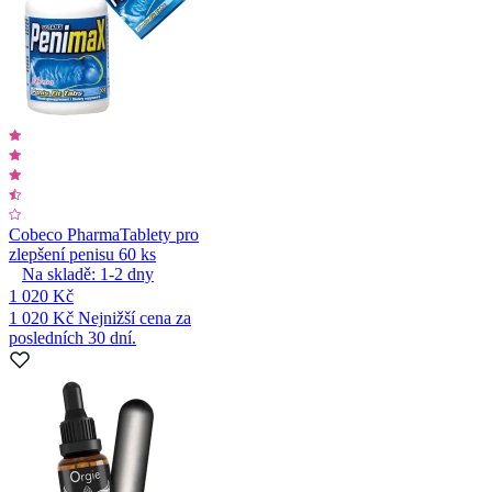
Cobeco Pharma
Tablety pro
zlepšení penisu 60 ks
Na skladě:
1-2
dny
1 020 Kč
1 020 Kč
Nejnižší cena za
posledních 30 dní.