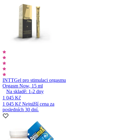
INTT
Gel pro stimulaci orgasmu
Orgasm Now, 15 ml
Na skladě:
1-2
dny
1 045 Kč
1 045 Kč
Nejnižší cena za
posledních 30 dní.