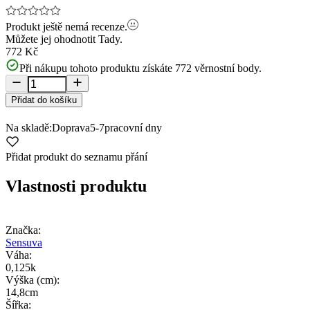
Produkt ještě nemá recenze.
Můžete jej ohodnotit
Tady.
772 Kč
Při nákupu tohoto produktu získáte
772
věrnostní body.
Přidat do košíku
Na skladě:
Doprava
5-7
pracovní dny
Přidat produkt do seznamu přání
Vlastnosti produktu
Značka:
Sensuva
Váha:
0,125k
Výška (cm):
14,8cm
Šířka: