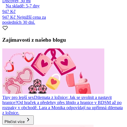
Discover, 30 ml
Na skladě:
5-7
dny
947 Kč
947 Kč
Nejnižší cena za
posledních 30 dní.
Zajímavosti z našeho blogu
Tipy pro lepší sex
Dilemata z ložnice: Jak se uvolnit a nastavit
hranice?
Od hraček a předehry přes libido a hranice v BDSM až po
rozpaky v obchodě. Lara a Monika odpovídají na upřímná dilemata
z ložnice.
Přečíst více