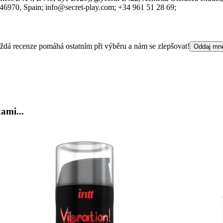
 46970
, Spain;
info@secret-play.com;
+34 961 51 28 69;
 Každá recenze pomáhá ostatním při výběru a nám se zlepšovat!
Oddaj mn
ami...