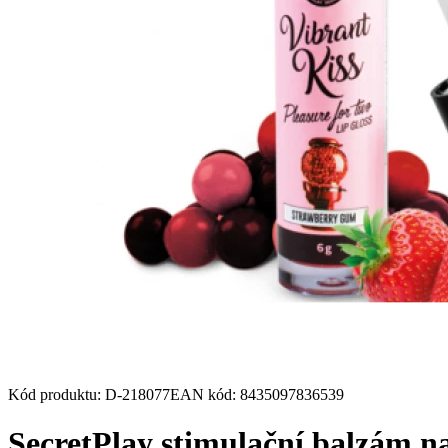
Kód produktu
:
D-218077
EAN kód
:
8435097836539
SecretPlay stimulační balzám na