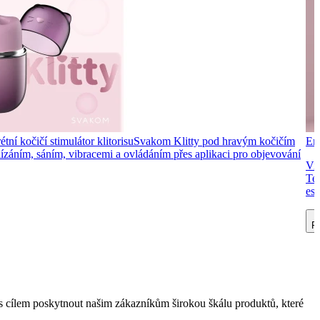
tní kočičí stimulátor klitorisu
Svakom Klitty pod hravým kočičím
Ero
 lízáním, sáním, vibracemi a ovládáním přes aplikaci pro objevování
Vib
Ten
est
Př
 cílem poskytnout našim zákazníkům širokou škálu produktů, které