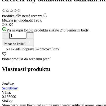
Produkt ještě nemá recenze.
Můžete jej ohodnotit
Tady.
248 Kč
Při nákupu tohoto produktu získáte
248
věrnostní body.
Přidat do košíku
Na skladě:
Doprava
5-7
pracovní dny
Přidat produkt do seznamu přání
Vlastnosti produktu
Značka:
SecretPlay
Váha:
0.136000
Složky:
Strawberry gum flavoured syrup (sugar, water, artificial aroma, em