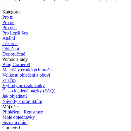
Kategorie
Pro ni
Pro něj
Pro oba
Pro Lepší Sex
Anální
Lékárna
Oblečení
Doporučené
Pomoc a rady
Blog Corner69
Materiály erotických hraček
Velikosti oblečení a obuvi
Značky
Výhody pro zákazníky
Často kladené otázky (FAQ)
Jak objednat?
Návody k produktům
Můj účet
Přihlášení | Registrace
Moje objednávky
Seznam přání
Corner69