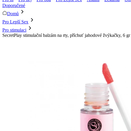
Doporučené
Domů
Pro Lepší Sex
Pro stimulaci
SecretPlay stimulační balzám na rty, příchuť jahodové žvýkačky, 6 gr