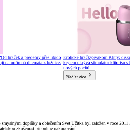
?
Od hraček a předehry přes libido
Erotické hračky
Svakom Klitty: diskré
í na upřímná dilemata z ložnice.
krytem ukrývá stimulátor klitorisu s
nových pocitů.
Přečíst více
 smyslnými doplňky a oblečením Svet Užitka byl založen v roce 2011 s
vatelskou zkušenost při online nakupování.