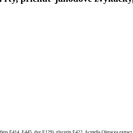
ulsifiers E414, E445, dye E129), glycerin E422, Acmella Oleracea ext