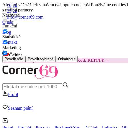
Aby byl váš zážitek v našem e-shopu co nejlepší.
Používáme cookies k
16,7k
s našimi partnery.
25,2k
Nezbytné
info@corner69.com
O nás
Funkční
Blog
Statistické
Kontakt
Marketing
Čeština
Povolit vše
Povolit vybrané
Odmítnout
😽
Svakom Klitty: O 380 Kč LEVNĚJI
Kód: KLITTY →
Profil
Seznam přání
Pro ni
Pro něj
Pro oba
Pro Lepší Sex
Anální
Lékárna
Obl