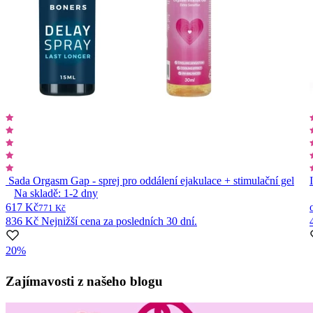
Sada Orgasm Gap - sprej pro oddálení ejakulace + stimulační gel
Na skladě:
1-2
dny
617 Kč
771 Kč
836 Kč
Nejnižší cena za posledních 30 dní.
20%
Item
1
Zajímavosti z našeho blogu
of
10