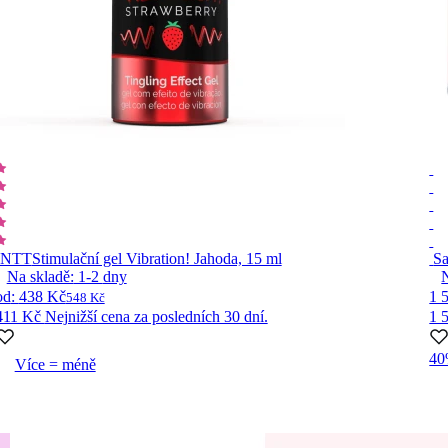
INTT
Stimulační gel Vibration! Jahoda, 15 ml
Sa
Na skladě:
1-2
dny
od
:
438 Kč
1 
548 Kč
411 Kč
Nejnižší cena za posledních 30 dní.
1 
4
Více = méně