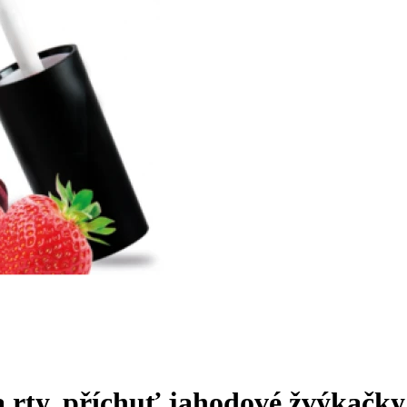
 rty, příchuť jahodové žvýkačky,