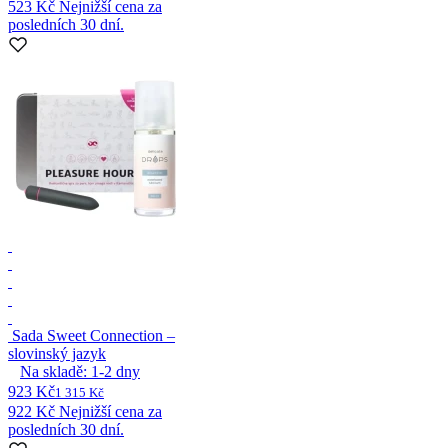
523 Kč
Nejnižší cena za
posledních 30 dní.
Sada Sweet Connection –
slovinský jazyk
Na skladě:
1-2
dny
923 Kč
1 315 Kč
922 Kč
Nejnižší cena za
posledních 30 dní.