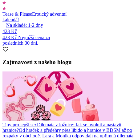
Tease & Please
Erotický adventní
kalendář
Na skladě:
1-2
dny
423 Kč
423 Kč
Nejnižší cena za
posledních 30 dní.
Zajímavosti z našeho blogu
Tipy pro lepší sex
Dilemata z ložnice: Jak se uvolnit a nastavit
hranice?
Od hraček a předehry přes libido a hranice v BDSM až po
rozpaky v obchodě. Lara a Monika odpovídají na upřímná dilemata