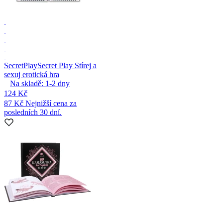
SecretPlay
Secret Play Stírej a
sexuj erotická hra
Na skladě:
1-2
dny
124 Kč
87 Kč
Nejnižší cena za
posledních 30 dní.