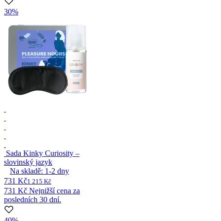
30%
Sada Kinky Curiosity –
slovinský jazyk
Na skladě:
1-2
dny
731 Kč
1 215 Kč
731 Kč
Nejnižší cena za
posledních 30 dní.
40%