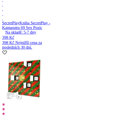
SecretPlay
Kniha SecretPlay -
Kamasutra 69 Sex Pozic
Na skladě:
5-7
dny
398 Kč
398 Kč
Nejnižší cena za
posledních 30 dní.