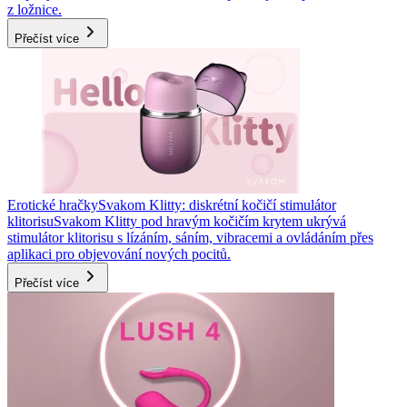
z ložnice.
Přečíst více
Erotické hračky
Svakom Klitty: diskrétní kočičí stimulátor
klitorisu
Svakom Klitty pod hravým kočičím krytem ukrývá
stimulátor klitorisu s lízáním, sáním, vibracemi a ovládáním přes
aplikaci pro objevování nových pocitů.
Přečíst více