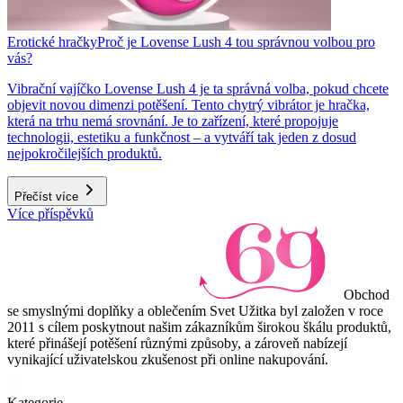
Erotické hračky
Proč je Lovense Lush 4 tou správnou volbou pro
vás?
Vibrační vajíčko Lovense Lush 4 je ta správná volba, pokud chcete
objevit novou dimenzi potěšení. Tento chytrý vibrátor je hračka,
která na trhu nemá srovnání. Je to zařízení, které propojuje
technologii, estetiku a funkčnost – a vytváří tak jeden z dosud
nejpokročilejších produktů.
Přečíst více
Více příspěvků
Obchod
se smyslnými doplňky a oblečením Svet Užitka byl založen v roce
2011 s cílem poskytnout našim zákazníkům širokou škálu produktů,
které přinášejí potěšení různými způsoby, a zároveň nabízejí
vynikající uživatelskou zkušenost při online nakupování.
Kategorie