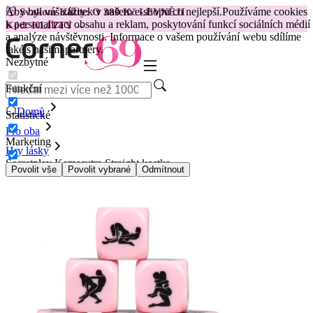
Aby byl váš zážitek v našem e-shopu co nejlepší.
Používáme cookies
😽
Svakom Klitty: O 380 Kč LEVNĚJI
k personalizaci obsahu a reklam, poskytování funkcí sociálních médií
Kód: KLITTY →
a analýze návštěvnosti. Informace o vašem používání webu sdílíme
také s našimi partnery.
Nezbytné
Funkční
Domů
Statistické
Pro oba
Marketing
Hry lásky
Secretplay Kamasutra Straight kostka
Povolit vše
Povolit vybrané
Odmítnout