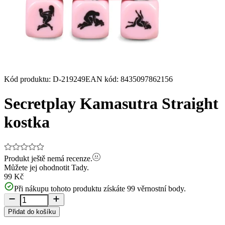
Kód produktu
:
D-219249
EAN kód
:
8435097862156
Secretplay Kamasutra Straight
kostka
Produkt ještě nemá recenze.
Můžete jej ohodnotit
Tady.
99 Kč
Při nákupu tohoto produktu získáte
99
věrnostní body.
Přidat do košíku