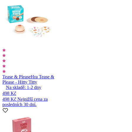
Tease & Please
Hra Tease &
Please - Hitty Titty
Na skladě:
1-2
dny
498 Kč
498 Kč
Nejnižší cena za
posledních 30 dní.