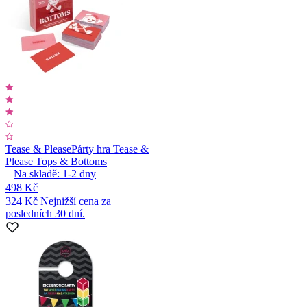
Tease & Please
Párty hra Tease &
Please Tops & Bottoms
Na skladě:
1-2
dny
498 Kč
324 Kč
Nejnižší cena za
posledních 30 dní.