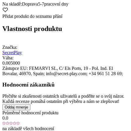
Na skladě:
Doprava
5-7
pracovní dny
Přidat produkt do seznamu přání
Vlastnosti produktu
Značka:
SecretPlay
Váha:
0.005000
Zástupce EU:
FEMARVI SL
, C/ Els Ports, 19 - Pol. Ind. El
Bovalar
, 46970
, Spain;
info@secret-play.com;
+34 961 51 28 69;
Hodnocení zákazníků
Přečtěte si zkušenosti ostatních uživatelů a podělte se o svůj názor.
Každá recenze pomáhá ostatním při výběru a nám se zlepšovat!
Oddaj mnenje
Průměrné hodnocení produktu
0.0
na základě všech hodnocení