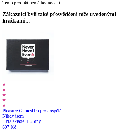
Tento produkt nemá hodnocení
Zákazníci byli také přesvědčeni níže uvedenými
hračkami...
Pleasure Games
Hra pro dospělé
Nikdy jsem
Na skladě:
1-2
dny
697 Kč