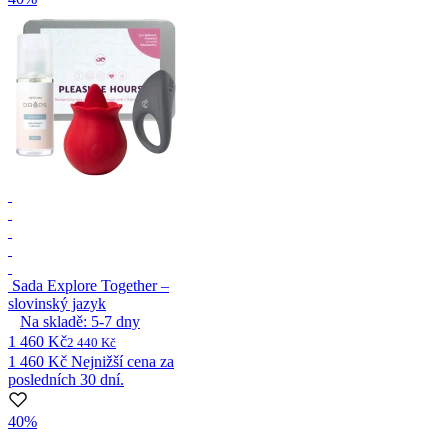
Sada Explore Together –
slovinský jazyk
Na skladě:
5-7
dny
1 460 Kč
2 440 Kč
1 460 Kč
Nejnižší cena za
posledních 30 dní.
40%