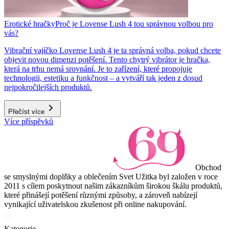
Erotické hračky
Proč je Lovense Lush 4 tou správnou volbou pro
vás?
Vibrační vajíčko Lovense Lush 4 je ta správná volba, pokud chcete
objevit novou dimenzi potěšení. Tento chytrý vibrátor je hračka,
která na trhu nemá srovnání. Je to zařízení, které propojuje
technologii, estetiku a funkčnost – a vytváří tak jeden z dosud
nejpokročilejších produktů.
Přečíst více
Více příspěvků
Obchod
se smyslnými doplňky a oblečením Svet Užitka byl založen v roce
2011 s cílem poskytnout našim zákazníkům širokou škálu produktů,
které přinášejí potěšení různými způsoby, a zároveň nabízejí
vynikající uživatelskou zkušenost při online nakupování.
Kategorie