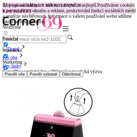
Aby byl váš zážitek v našem e-shopu co nejlepší.
Používáme cookies
😽
Svakom Klitty: O 380 Kč LEVNĚJI
k personalizaci obsahu a reklam, poskytování funkcí sociálních médií
Kód: KLITTY →
a analýze návštěvnosti. Informace o vašem používání webu sdílíme
také s našimi partnery.
Nezbytné
Funkční
Domů
Statistické
Pro oba
Marketing
Hry lásky
SecretPlay erotická hra - 30denní romantická výzva
Povolit vše
Povolit vybrané
Odmítnout