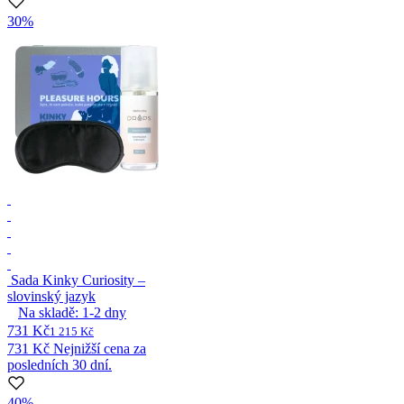
30%
Sada Kinky Curiosity –
slovinský jazyk
Na skladě:
1-2
dny
731 Kč
1 215 Kč
731 Kč
Nejnižší cena za
posledních 30 dní.
40%