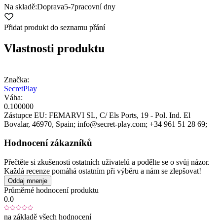
Na skladě:
Doprava
5-7
pracovní dny
Přidat produkt do seznamu přání
Vlastnosti produktu
Značka:
SecretPlay
Váha:
0.100000
Zástupce EU:
FEMARVI SL
, C/ Els Ports, 19 - Pol. Ind. El
Bovalar
, 46970
, Spain;
info@secret-play.com;
+34 961 51 28 69;
Hodnocení zákazníků
Přečtěte si zkušenosti ostatních uživatelů a podělte se o svůj názor.
Každá recenze pomáhá ostatním při výběru a nám se zlepšovat!
Oddaj mnenje
Průměrné hodnocení produktu
0.0
na základě všech hodnocení