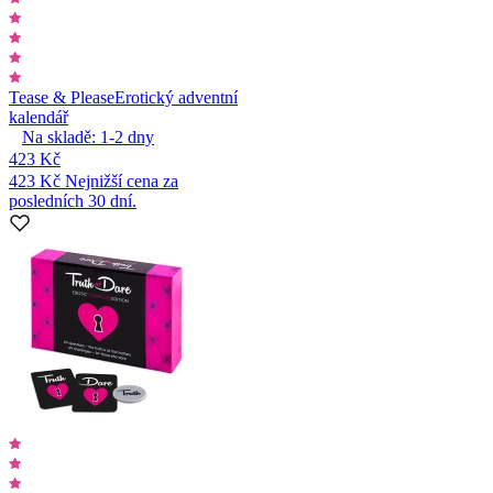
Tease & Please
Erotický adventní
kalendář
Na skladě:
1-2
dny
423 Kč
423 Kč
Nejnižší cena za
posledních 30 dní.