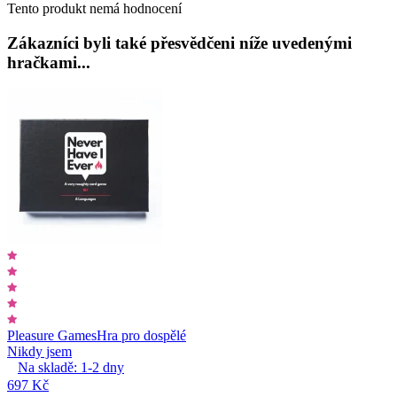
Tento produkt nemá hodnocení
Zákazníci byli také přesvědčeni níže uvedenými
hračkami...
Pleasure Games
Hra pro dospělé
Nikdy jsem
Na skladě:
1-2
dny
697 Kč