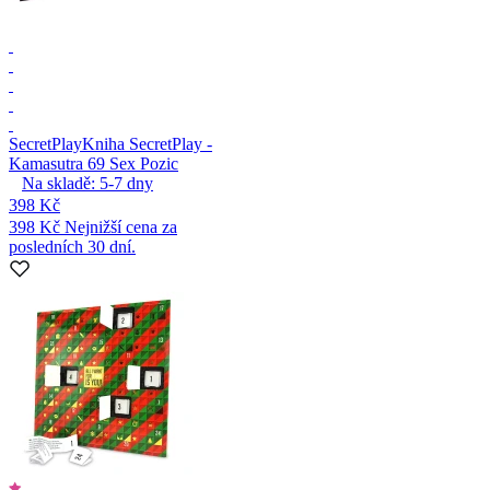
SecretPlay
Kniha SecretPlay -
Kamasutra 69 Sex Pozic
Na skladě:
5-7
dny
398 Kč
398 Kč
Nejnižší cena za
posledních 30 dní.