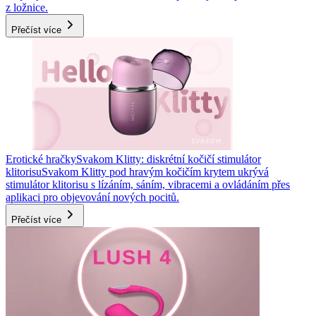
z ložnice.
Přečíst více
Erotické hračky
Svakom Klitty: diskrétní kočičí stimulátor
klitorisu
Svakom Klitty pod hravým kočičím krytem ukrývá
stimulátor klitorisu s lízáním, sáním, vibracemi a ovládáním přes
aplikaci pro objevování nových pocitů.
Přečíst více