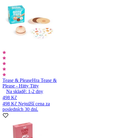
Tease & Please
Hra Tease &
Please - Hitty Titty
Na skladě:
1-2
dny
498 Kč
498 Kč
Nejnižší cena za
posledních 30 dní.