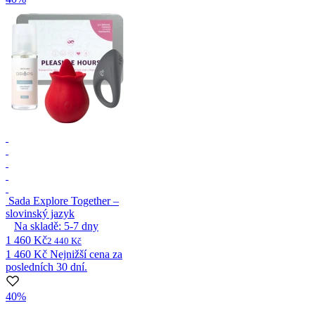
Sada Explore Together –
slovinský jazyk
Na skladě:
5-7
dny
1 460 Kč
2 440 Kč
1 460 Kč
Nejnižší cena za
posledních 30 dní.
40%