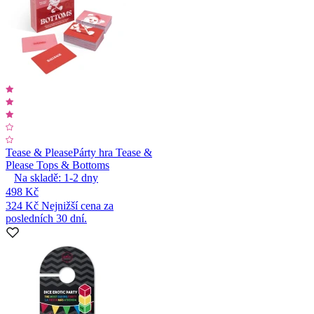
Tease & Please
Párty hra Tease &
Please Tops & Bottoms
Na skladě:
1-2
dny
498 Kč
324 Kč
Nejnižší cena za
posledních 30 dní.