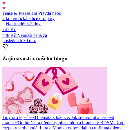
Tease & Please
Hra Pravda nebo
Úkol erotická edice pro páry
Na skladě:
5-7
dny
747 Kč
448 Kč
Nejnižší cena za
posledních 30 dní.
Zajímavosti z našeho blogu
Tipy pro lepší sex
Dilemata z ložnice: Jak se uvolnit a nastavit
hranice?
Od hraček a předehry přes libido a hranice v BDSM až po
rozpaky v obchodě. Lara a Monika odpovídají na upřímná dilemata