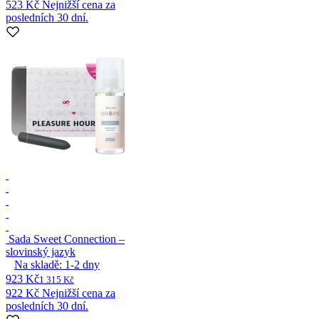
523 Kč
Nejnižší cena za
posledních 30 dní.
Sada Sweet Connection –
slovinský jazyk
Na skladě:
1-2
dny
923 Kč
1 315 Kč
922 Kč
Nejnižší cena za
posledních 30 dní.