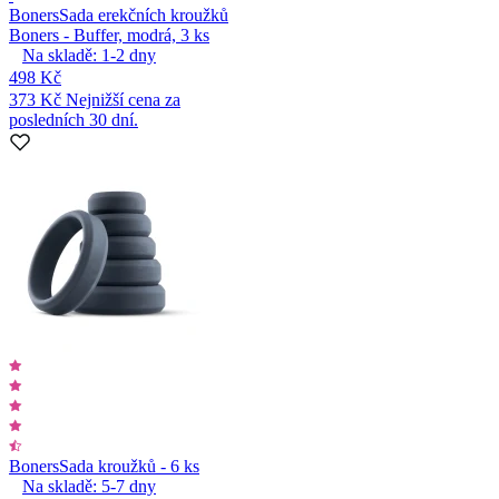
Boners
Sada erekčních kroužků
Boners - Buffer, modrá, 3 ks
Na skladě:
1-2
dny
498 Kč
373 Kč
Nejnižší cena za
posledních 30 dní.
Boners
Sada kroužků - 6 ks
Na skladě:
5-7
dny