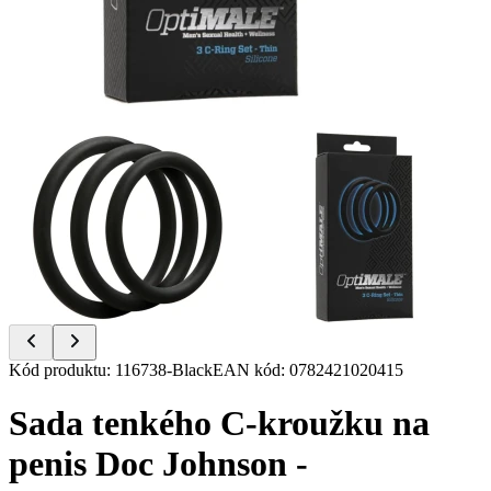
Item
Kód produktu
:
116738-Black
EAN kód
:
0782421020415
1
of
Sada tenkého C-kroužku na
2
penis Doc Johnson -