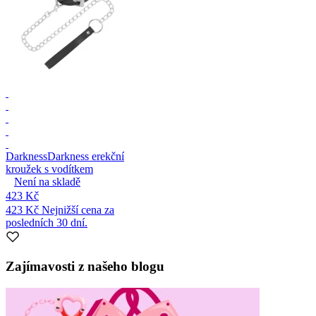
Darkness
Darkness erekční
kroužek s vodítkem
Není na skladě
423 Kč
423 Kč
Nejnižší cena za
posledních 30 dní.
Zajímavosti z našeho blogu