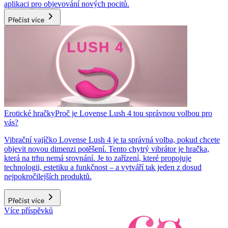
aplikaci pro objevování nových pocitů.
Přečíst více
Erotické hračky
Proč je Lovense Lush 4 tou správnou volbou pro
vás?
Vibrační vajíčko Lovense Lush 4 je ta správná volba, pokud chcete
objevit novou dimenzi potěšení. Tento chytrý vibrátor je hračka,
která na trhu nemá srovnání. Je to zařízení, které propojuje
technologii, estetiku a funkčnost – a vytváří tak jeden z dosud
nejpokročilejších produktů.
Přečíst více
Více příspěvků