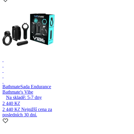
Bathmate
Sada Endurance
Bathmate's Vibe
Na skladě:
5-7
dny
2 440 Kč
2 440 Kč
Nejnižší cena za
posledních 30 dní.