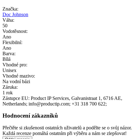
Značka:
Doc Johnson
Váha:
50
Vodotěsnost:
Ano
Flexibilní:
Ano
Barva:
Bílá
Vhodné pro:
Unisex
Vhodné mazivo:
Na vodní bázi
Záruka:
1 rok
Zástupce EU:
Product IP Services
, Galvanistraat 1
, 6716 AE
,
Netherlands;
info@productip.com;
+31 318 700 622;
Hodnocení zákazníků
Přečtěte si zkušenosti ostatních uživatelů a podělte se o svůj názor.
Každá recenze pomáhá ostatním při výběru a nám se zlepšovat!