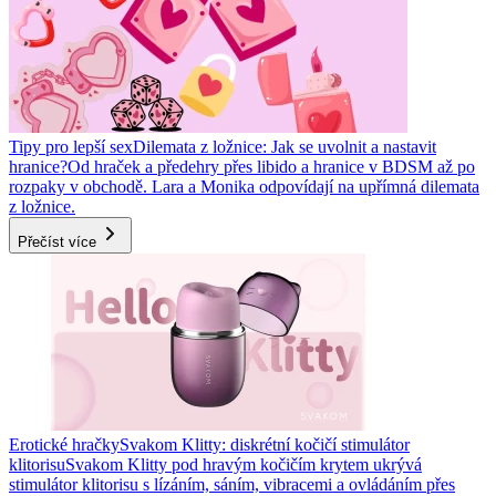
Tipy pro lepší sex
Dilemata z ložnice: Jak se uvolnit a nastavit
hranice?
Od hraček a předehry přes libido a hranice v BDSM až po
rozpaky v obchodě. Lara a Monika odpovídají na upřímná dilemata
z ložnice.
Přečíst více
Erotické hračky
Svakom Klitty: diskrétní kočičí stimulátor
klitorisu
Svakom Klitty pod hravým kočičím krytem ukrývá
stimulátor klitorisu s lízáním, sáním, vibracemi a ovládáním přes