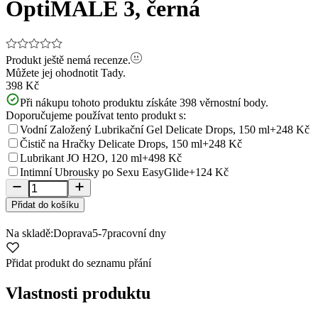
OptiMALE 3, černá
Produkt ještě nemá recenze.
Můžete jej ohodnotit
Tady.
398 Kč
Při nákupu tohoto produktu získáte
398
věrnostní body.
Doporučujeme používat tento produkt s:
Vodní Založený Lubrikační Gel Delicate Drops, 150 ml
+248 Kč
Čistič na Hračky Delicate Drops, 150 ml
+248 Kč
Lubrikant JO H2O, 120 ml
+498 Kč
Intimní Ubrousky po Sexu EasyGlide
+124 Kč
Přidat do košíku
Na skladě:
Doprava
5-7
pracovní dny
Přidat produkt do seznamu přání
Vlastnosti produktu