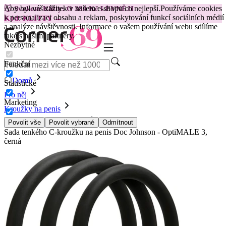
Aby byl váš zážitek v našem e-shopu co nejlepší.
Používáme cookies
😽
Svakom Klitty: O 380 Kč LEVNĚJI
k personalizaci obsahu a reklam, poskytování funkcí sociálních médií
Kód: KLITTY →
a analýze návštěvnosti. Informace o vašem používání webu sdílíme
také s našimi partnery.
Nezbytné
Funkční
Domů
Statistické
Pro něj
Marketing
Kroužky na penis
Sady penisových kroužků
Povolit vše
Povolit vybrané
Odmítnout
Sada tenkého C-kroužku na penis Doc Johnson - OptiMALE 3,
černá