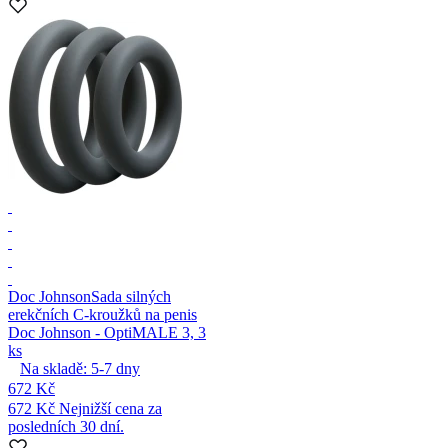
Doc Johnson
Sada silných
erekčních C-kroužků na penis
Doc Johnson - OptiMALE 3, 3
ks
Na skladě:
5-7
dny
672 Kč
672 Kč
Nejnižší cena za
posledních 30 dní.