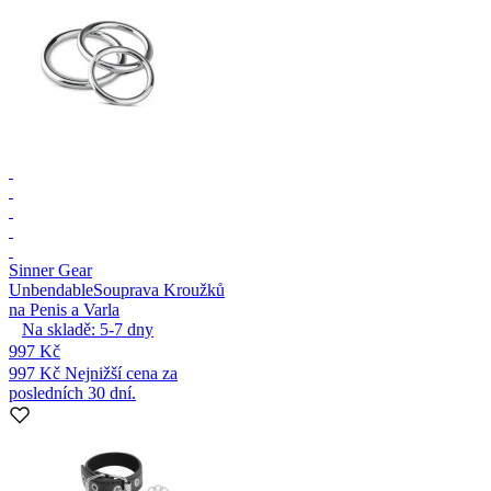
Sinner Gear
Unbendable
Souprava Kroužků
na Penis a Varla
Na skladě:
5-7
dny
997 Kč
997 Kč
Nejnižší cena za
posledních 30 dní.