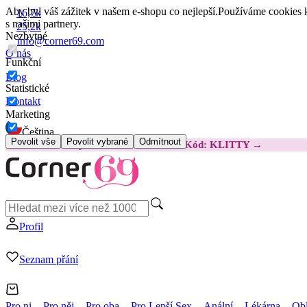
Aby byl váš zážitek v našem e-shopu co nejlepší.
Používáme cookies k
16,7k
s našimi partnery.
25,2k
Nezbytné
info@corner69.com
O nás
Funkční
Blog
Statistické
Kontakt
Marketing
Čeština
Povolit vše
Povolit vybrané
Odmítnout
😽
Svakom Klitty: O 380 Kč LEVNĚJI
Kód: KLITTY →
Profil
Seznam přání
Pro ni
Pro něj
Pro oba
Pro Lepší Sex
Anální
Lékárna
Obl