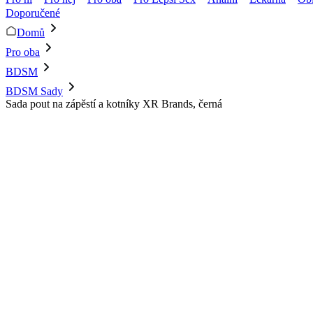
Doporučené
Domů
Pro oba
BDSM
BDSM Sady
Sada pout na zápěstí a kotníky XR Brands, černá