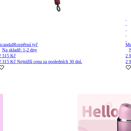
Scandal
Rozpěrná tyč
Me
Na skladě:
1-2
dny
2 315 Kč
2 
2 315 Kč
Nejnižší cena za posledních 30 dní.
2 