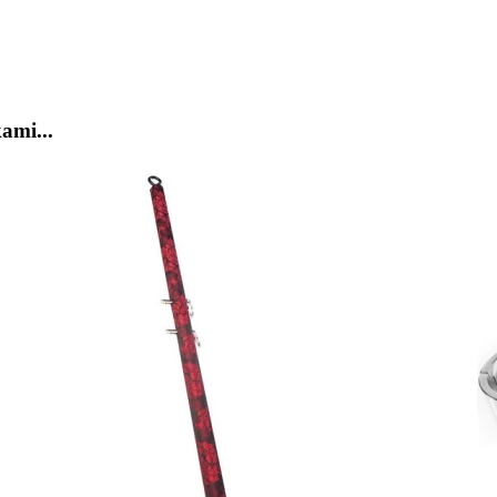
ami...