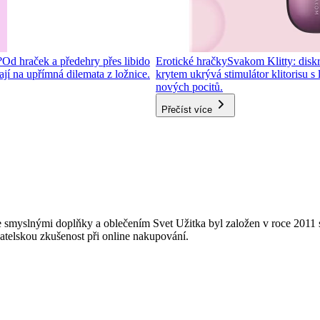
?
Od hraček a předehry přes libido
Erotické hračky
Svakom Klitty: diskré
í na upřímná dilemata z ložnice.
krytem ukrývá stimulátor klitorisu s
nových pocitů.
Přečíst více
 smyslnými doplňky a oblečením Svet Užitka byl založen v roce 2011 s
vatelskou zkušenost při online nakupování.