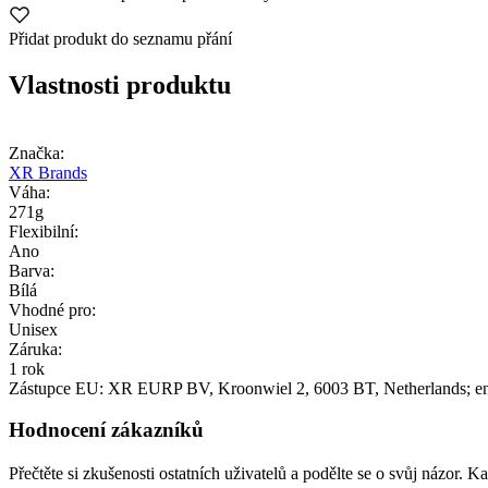
Přidat produkt do seznamu přání
Vlastnosti produktu
Značka:
XR Brands
Váha:
271g
Flexibilní:
Ano
Barva:
Bílá
Vhodné pro:
Unisex
Záruka:
1 rok
Zástupce EU:
XR EURP BV
, Kroonwiel 2
, 6003 BT
, Netherlands;
e
Hodnocení zákazníků
Přečtěte si zkušenosti ostatních uživatelů a podělte se o svůj názor.