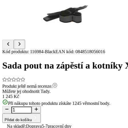
of
12
Item
Kód produktu
:
116984-Black
EAN kód
:
0848518056016
1
of
Sada pout na zápěstí a kotníky
12
Produkt ještě nemá recenze.
Můžete jej ohodnotit
Tady.
1 245 Kč
Při nákupu tohoto produktu získáte
1245
věrnostní body.
Přidat do košíku
Na skladě:
Doprava
5-7
pracovní dny