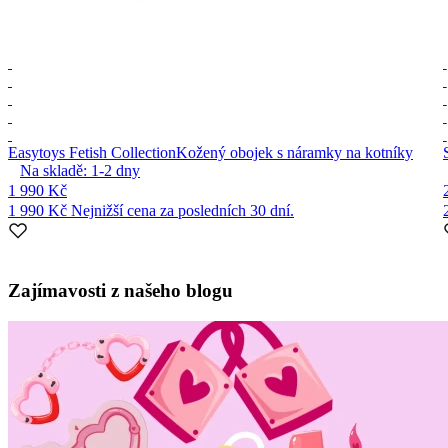
Easytoys Fetish Collection
Kožený obojek s náramky na kotníky
Na skladě:
1-2
dny
1 990 Kč
1 990 Kč
Nejnižší cena za posledních 30 dní.
Item
1
Zajímavosti z našeho blogu
of
10