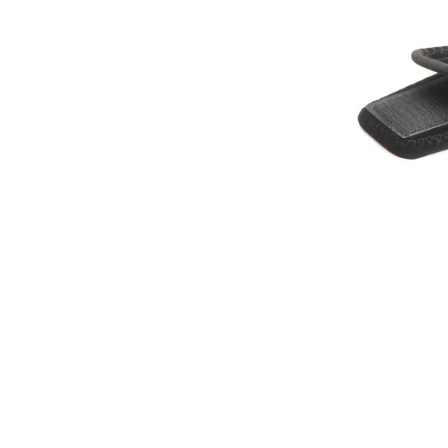
Item
1