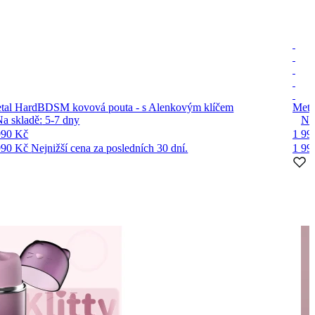
tal Hard
BDSM kovová pouta - s Alenkovým klíčem
Meta
Na skladě:
5-7
dny
Na
990 Kč
1 99
990 Kč
Nejnižší cena za posledních 30 dní.
1 99