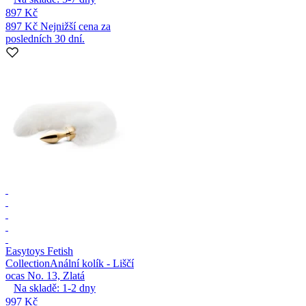
897 Kč
897 Kč
Nejnižší cena za
posledních 30 dní.
Easytoys Fetish
Collection
Anální kolík - Liščí
ocas No. 13, Zlatá
Na skladě:
1-2
dny
997 Kč