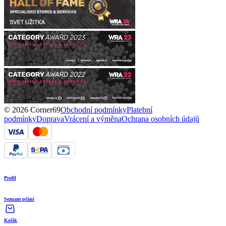
© 2026 Corner69
Obchodní podmínky
Platební
podmínky
Doprava
Vrácení a výměna
Ochrana osobních údajů
Profil
Seznam přání
Košík