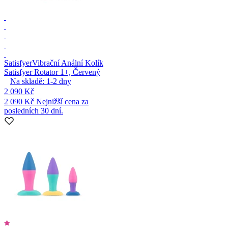
Satisfyer
Vibrační Anální Kolík
Satisfyer Rotator 1+, Červený
Na skladě:
1-2
dny
2 090 Kč
2 090 Kč
Nejnižší cena za
posledních 30 dní.