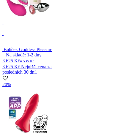
Balíček Goddess Pleasure
Na skladě:
1-2
dny
3 625 Kč
4 535 Kč
3 625 Kč
Nejnižší cena za
posledních 30 dní.
20%