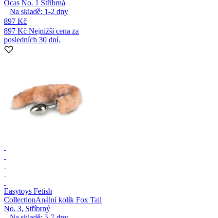
Ocas No. 1 Stříbrná
Na skladě:
1-2
dny
897 Kč
897 Kč
Nejnižší cena za
posledních 30 dní.
Easytoys Fetish
Collection
Anální kolík Fox Tail
No. 3, Stříbrný
Na skladě:
5-7
dny