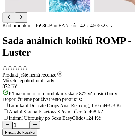
Item
Kód produktu
:
116986-Blue
EAN kód
:
4251460632317
1
of
Sada análních kolíků ROMP -
9
Luster
Produkt ještě nemá recenze.
Můžete jej ohodnotit
Tady.
872 Kč
Při nákupu tohoto produktu získáte
872
věrnostní body.
Doporučujeme používat tento produkt s:
Lubrikant Delicate Drops Anal Relaxing, 150 ml
+323 Kč
Anální Sprcha Easytoys Střední, Černá
+498 Kč
Intimní Ubrousky po Sexu EasyGlide
+124 Kč
Přidat do košíku