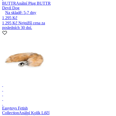
BUTTR
Anální Plug BUTTR
Devil Dog
Na skladě:
5-7
dny
1 295 Kč
1 295 Kč
Nejnižší cena za
posledních 30 dní.
Easytoys Fetish
Collection
Anální Kolík Liščí