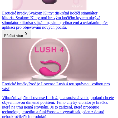
Erotické hračky
Svakom Klitty: diskrétní kočičí stimulátor
klitorisu
Svakom Klitty pod hravým kočičím krytem ukrývá
stimulátor klitorisu s lízáním, sáním, vibracemi a ovládáním přes
aplikaci pro objevování nových pocitů.
Přečíst více
Erotické hračky
Proč je Lovense Lush 4 tou správnou volbou pro
vás?
Vibrační vajíčko Lovense Lush 4 je ta správná volba, pokud chcete
objevit novou dimenzi potěšení. Tento chytrý vibrátor je hračka,
která na trhu nemá srovnání. Je to zařízení, které propojuje
technologii, estetiku a funkčnost – a vytváří tak jeden z dosud
nejpokročilejších produktů.