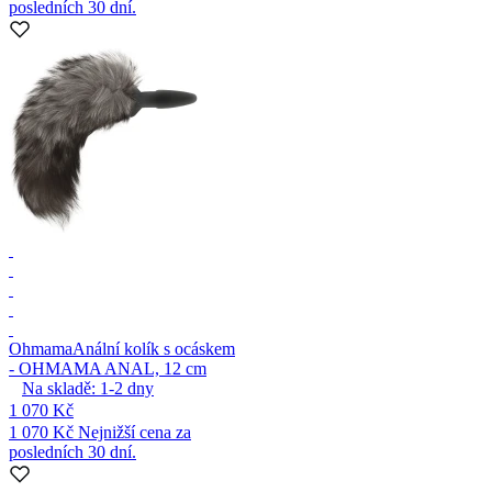
posledních 30 dní.
Ohmama
Anální kolík s ocáskem
- OHMAMA ANAL, 12 cm
Na skladě:
1-2
dny
1 070 Kč
1 070 Kč
Nejnižší cena za
posledních 30 dní.