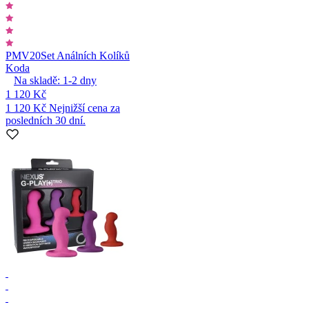
PMV20
Set Análních Kolíků
Koda
Na skladě:
1-2
dny
1 120 Kč
1 120 Kč
Nejnižší cena za
posledních 30 dní.