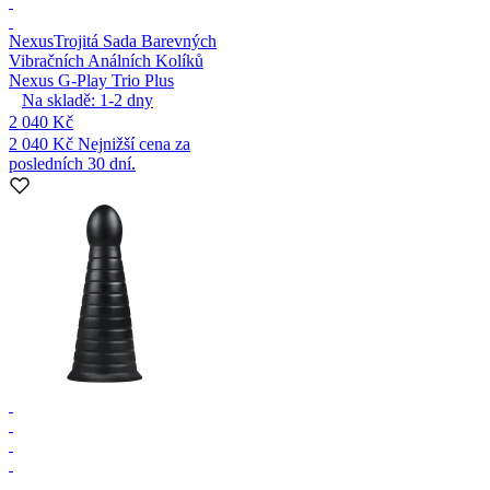
Nexus
Trojitá Sada Barevných
Vibračních Análních Kolíků
Nexus G-Play Trio Plus
Na skladě:
1-2
dny
2 040 Kč
2 040 Kč
Nejnižší cena za
posledních 30 dní.