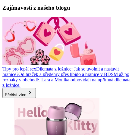
Zajímavosti z našeho blogu
Tipy pro lepší sex
Dilemata z ložnice: Jak se uvolnit a nastavit
hranice?
Od hraček a předehry přes libido a hranice v BDSM až po
rozpaky v obchodě. Lara a Monika odpovídají na upřímná dilemata
z ložnice.
Přečíst více