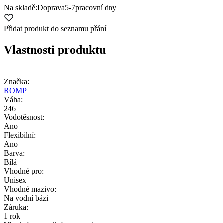
Na skladě:
Doprava
5-7
pracovní dny
Přidat produkt do seznamu přání
Vlastnosti produktu
Značka:
ROMP
Váha:
246
Vodotěsnost:
Ano
Flexibilní:
Ano
Barva:
Bílá
Vhodné pro:
Unisex
Vhodné mazivo:
Na vodní bázi
Záruka:
1 rok