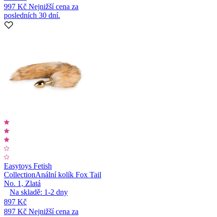
997 Kč
Nejnižší cena za
posledních 30 dní.
Easytoys Fetish
Collection
Anální kolík Fox Tail
No. 1, Zlatá
Na skladě:
1-2
dny
897 Kč
897 Kč
Nejnižší cena za