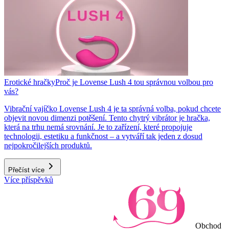
Erotické hračky
Proč je Lovense Lush 4 tou správnou volbou pro
vás?
Vibrační vajíčko Lovense Lush 4 je ta správná volba, pokud chcete
objevit novou dimenzi potěšení. Tento chytrý vibrátor je hračka,
která na trhu nemá srovnání. Je to zařízení, které propojuje
technologii, estetiku a funkčnost – a vytváří tak jeden z dosud
nejpokročilejších produktů.
Přečíst více
Více příspěvků
Obchod