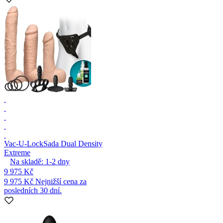
Vac-U-Lock
Sada Dual Density
Extreme
Na skladě:
1-2
dny
9 975 Kč
9 975 Kč
Nejnižší cena za
posledních 30 dní.