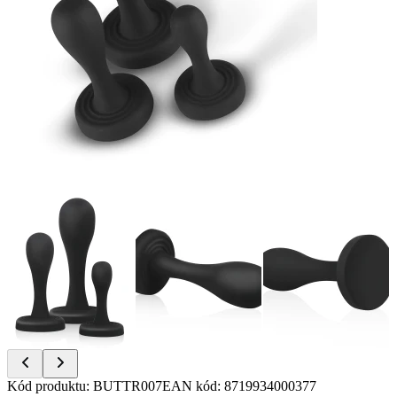
Item
Kód produktu
:
BUTTR007
EAN kód
:
8719934000377