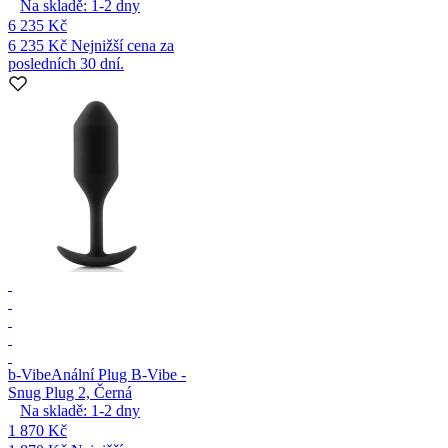
Na skladě:
1-2
dny
6 235 Kč
6 235 Kč
Nejnižší cena za
posledních 30 dní.
b-Vibe
Anální Plug B-Vibe -
Snug Plug 2, Černá
Na skladě:
1-2
dny
1 870 Kč