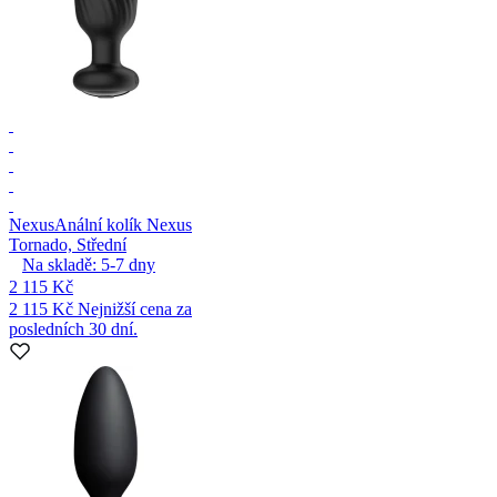
Nexus
Anální kolík Nexus
Tornado, Střední
Na skladě:
5-7
dny
2 115 Kč
2 115 Kč
Nejnižší cena za
posledních 30 dní.