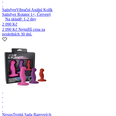
Satisfyer
Vibrační Anální Kolík
Satisfyer Rotator 1+, Červený
Na skladě:
1-2
dny
2 090 Kč
2 090 Kč
Nejnižší cena za
posledních 30 dní.
Nexus
Trojitá Sada Barevných