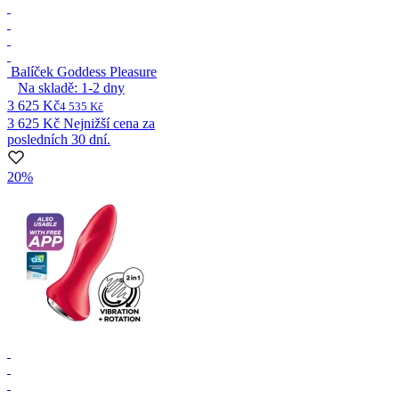
Balíček Goddess Pleasure
Na skladě:
1-2
dny
3 625 Kč
4 535 Kč
3 625 Kč
Nejnižší cena za
posledních 30 dní.
20%