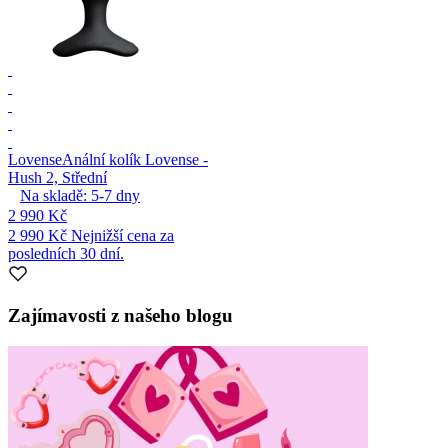
Lovense
Anální kolík Lovense -
Hush 2, Střední
Na skladě:
5-7
dny
2 990 Kč
2 990 Kč
Nejnižší cena za
posledních 30 dní.
Zajímavosti z našeho blogu