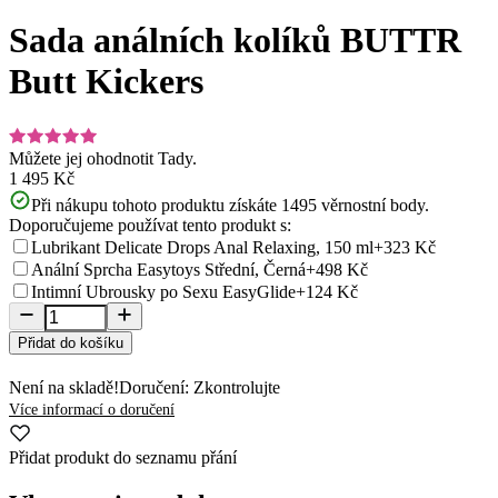
1
of
Sada análních kolíků BUTTR
10
Butt Kickers
Můžete jej ohodnotit
Tady.
1 495 Kč
Při nákupu tohoto produktu získáte
1495
věrnostní body.
Doporučujeme používat tento produkt s:
Lubrikant Delicate Drops Anal Relaxing, 150 ml
+323 Kč
Anální Sprcha Easytoys Střední, Černá
+498 Kč
Intimní Ubrousky po Sexu EasyGlide
+124 Kč
Přidat do košíku
Není na skladě!
Doručení: Zkontrolujte
Více informací o doručení
Přidat produkt do seznamu přání