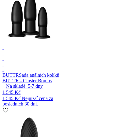
BUTTR
Sada análních kolíků
BUTTR - Cluster Bombs
Na skladě:
5-7
dny
1 545 Kč
1 545 Kč
Nejnižší cena za
posledních 30 dní.