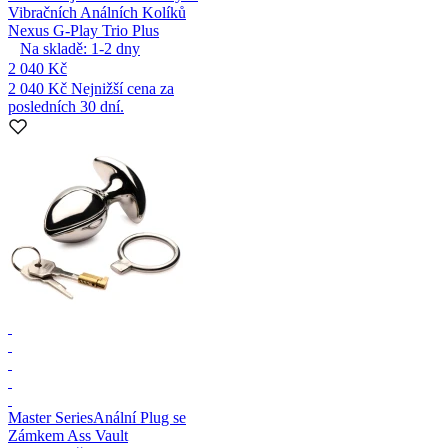
Vibračních Análních Kolíků
Nexus G-Play Trio Plus
Na skladě:
1-2
dny
2 040 Kč
2 040 Kč
Nejnižší cena za
posledních 30 dní.
Master Series
Anální Plug se
Zámkem Ass Vault