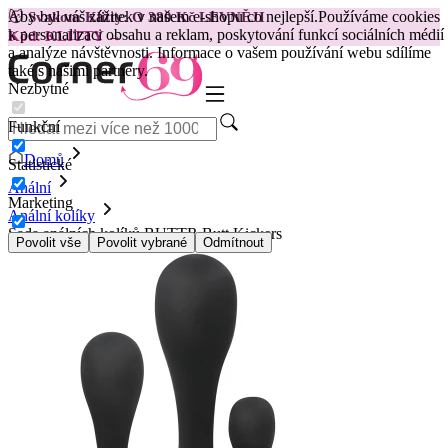
Aby byl váš zážitek v našem e-shopu co nejlepší.
Používáme cookies
😽
Svakom Klitty: O 380 Kč LEVNĚJI
k personalizaci obsahu a reklam, poskytování funkcí sociálních médií
Kód: KLITTY →
a analýze návštěvnosti. Informace o vašem používání webu sdílíme
také s našimi partnery.
Nezbytné
Funkční
Domů
Statistické
Anální
Marketing
Anální kolíky
Sada análních kolíků BUTTR Butt Kickers
Povolit vše
Povolit vybrané
Odmítnout