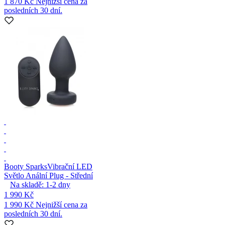
1 870 Kč
Nejnižší cena za
posledních 30 dní.
Booty Sparks
Vibrační LED
Světlo Anální Plug - Střední
Na skladě:
1-2
dny
1 990 Kč
1 990 Kč
Nejnižší cena za
posledních 30 dní.