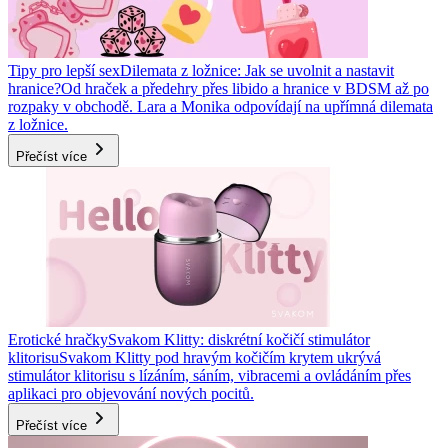
Tipy pro lepší sex
Dilemata z ložnice: Jak se uvolnit a nastavit
hranice?
Od hraček a předehry přes libido a hranice v BDSM až po
rozpaky v obchodě. Lara a Monika odpovídají na upřímná dilemata
z ložnice.
Přečíst více
Erotické hračky
Svakom Klitty: diskrétní kočičí stimulátor
klitorisu
Svakom Klitty pod hravým kočičím krytem ukrývá
stimulátor klitorisu s lízáním, sáním, vibracemi a ovládáním přes
aplikaci pro objevování nových pocitů.
Přečíst více