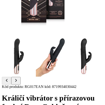
Item
Kód produktu
:
RG017
EAN kód
:
8719934030442
1
of
Králičí vibrátor s přírazovou
11