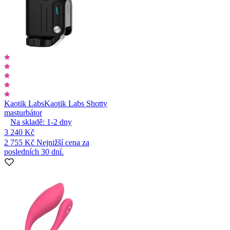
Kaotik Labs
Kaotik Labs Shotty
masturbátor
Na skladě:
1-2
dny
3 240 Kč
2 755 Kč
Nejnižší cena za
posledních 30 dní.