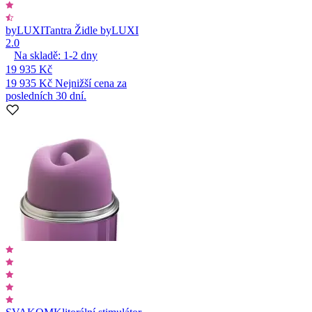
byLUXI
Tantra Židle byLUXI
2.0
Na skladě:
1-2
dny
19 935 Kč
19 935 Kč
Nejnižší cena za
posledních 30 dní.