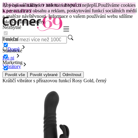
Aby byl váš zážitek v našem e-shopu co nejlepší.
Používáme cookies
😽
Svakom Klitty: O 380 Kč LEVNĚJI
k personalizaci obsahu a reklam, poskytování funkcí sociálních médií
Kód: KLITTY →
a analýze návštěvnosti. Informace o vašem používání webu sdílíme
také s našimi partnery.
Nezbytné
Funkční
Domů
Statistické
Pro ni
Marketing
Vibrátory
Králíčkové vibrátory
Povolit vše
Povolit vybrané
Odmítnout
Králičí vibrátor s přírazovou funkcí Rosy Gold, černý