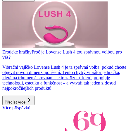
Erotické hračky
Proč je Lovense Lush 4 tou správnou volbou pro
vás?
Vibrační vajíčko Lovense Lush 4 je ta správná volba, pokud chcete
objevit novou dimenzi potěšení. Tento chytrý vibrátor je hračka,
která na trhu nemá srovnání. Je to zařízení, které propojuje
technologii, estetiku a funkčnost – a vytváří tak jeden z dosud
nejpokročilejších produktů.
Přečíst více
Více příspěvků