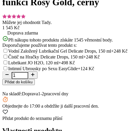
funkcí Rosy Gold, černý
Můžete jej ohodnotit
Tady.
1 545 Kč
Doprava zdarma
Při nákupu tohoto produktu získáte
1545
věrnostní body.
Doporučujeme používat tento produkt s:
Vodní Založený Lubrikační Gel Delicate Drops, 150 ml
+248 Kč
Čistič na Hračky Delicate Drops, 150 ml
+248 Kč
Lubrikant JO H2O, 120 ml
+498 Kč
Intimní Ubrousky po Sexu EasyGlide
+124 Kč
Přidat do košíku
Na skladě:
Doprava
1-2
pracovní dny
Objednejte
do 17:00
a obdržíte ji další pracovní den.
Přidat produkt do seznamu přání
Vlastnosti produktu