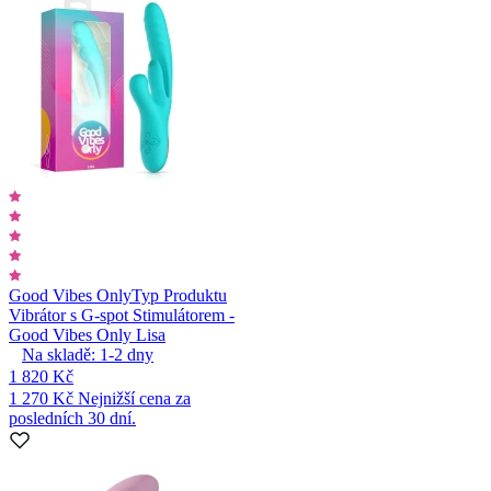
Good Vibes Only
Typ Produktu
Vibrátor s G-spot Stimulátorem -
Good Vibes Only Lisa
Na skladě:
1-2
dny
1 820 Kč
1 270 Kč
Nejnižší cena za
posledních 30 dní.