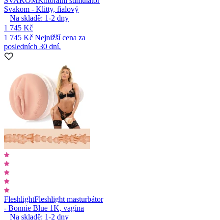
SVAKOM
Klitorální stimulátor
Svakom - Klitty, fialový
Na skladě:
1-2
dny
1 745 Kč
1 745 Kč
Nejnižší cena za
posledních 30 dní.
Fleshlight
Fleshlight masturbátor
- Bonnie Blue 1K, vagína
Na skladě:
1-2
dny