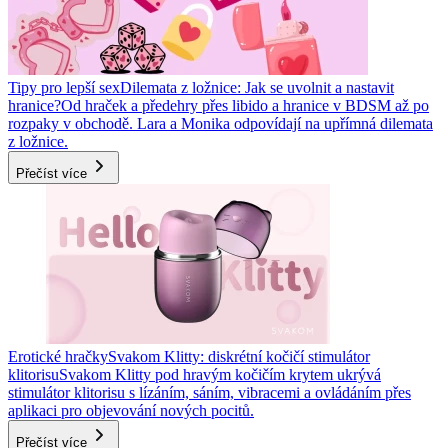
Tipy pro lepší sex
Dilemata z ložnice: Jak se uvolnit a nastavit
hranice?
Od hraček a předehry přes libido a hranice v BDSM až po
rozpaky v obchodě. Lara a Monika odpovídají na upřímná dilemata
z ložnice.
Přečíst více
Erotické hračky
Svakom Klitty: diskrétní kočičí stimulátor
klitorisu
Svakom Klitty pod hravým kočičím krytem ukrývá
stimulátor klitorisu s lízáním, sáním, vibracemi a ovládáním přes
aplikaci pro objevování nových pocitů.
Přečíst více