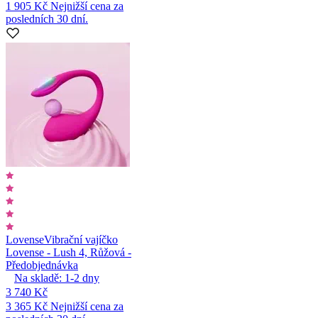
1 905 Kč
Nejnižší cena za
posledních 30 dní.
Lovense
Vibrační vajíčko
Lovense - Lush 4, Růžová -
Předobjednávka
Na skladě:
1-2
dny
3 740 Kč
3 365 Kč
Nejnižší cena za