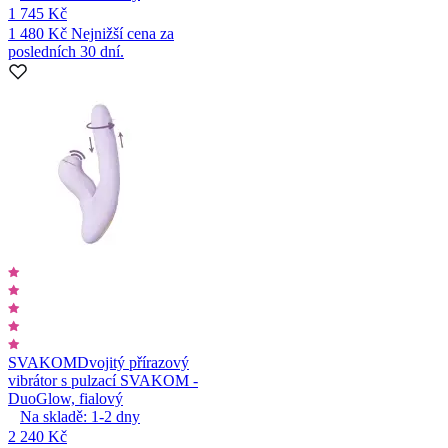
1 745 Kč
1 480 Kč
Nejnižší cena za
posledních 30 dní.
SVAKOM
Dvojitý přírazový
vibrátor s pulzací SVAKOM -
DuoGlow, fialový
Na skladě:
1-2
dny
2 240 Kč