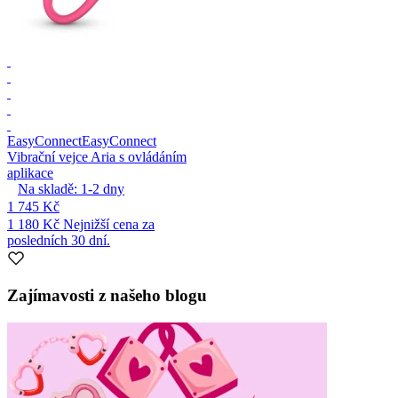
EasyConnect
EasyConnect
Vibrační vejce Aria s ovládáním
aplikace
Na skladě:
1-2
dny
1 745 Kč
1 180 Kč
Nejnižší cena za
posledních 30 dní.
Zajímavosti z našeho blogu