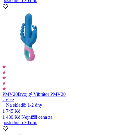
posledních 30 dní.
PMV20
Dvojitý Vibrátor PMV20
- Vice
Na skladě:
1-2
dny
1 745 Kč
1 480 Kč
Nejnižší cena za
posledních 30 dní.