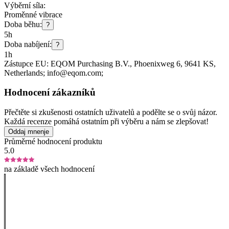
Výběrní síla:
Proměnné vibrace
Doba běhu:
?
5h
Doba nabíjení:
?
1h
Zástupce EU:
EQOM Purchasing B.V.
, Phoenixweg 6
, 9641 KS
,
Netherlands;
info@eqom.com;
Hodnocení zákazníků
Přečtěte si zkušenosti ostatních uživatelů a podělte se o svůj názor.
Každá recenze pomáhá ostatním při výběru a nám se zlepšovat!
Oddaj mnenje
Průměrné hodnocení produktu
5.0
na základě všech hodnocení