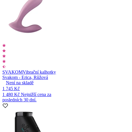
SVAKOM
Vibrační kalhotky
Svakom - Erica, Růžová
Není na skladě
1 745 Kč
1 480 Kč
Nejnižší cena za
posledních 30 dní.