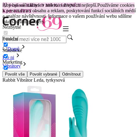
Aby byl váš zážitek v našem e-shopu co nejlepší.
Používáme cookies
😽
Svakom Klitty: O 380 Kč LEVNĚJI
k personalizaci obsahu a reklam, poskytování funkcí sociálních médií
Kód: KLITTY →
a analýze návštěvnosti. Informace o vašem používání webu sdílíme
také s našimi partnery.
Nezbytné
Funkční
Domů
Statistické
Pro ni
Marketing
Vibrátory
Králíčkové vibrátory
Povolit vše
Povolit vybrané
Odmítnout
Rabbit Vibrátor Leda, tyrkysová