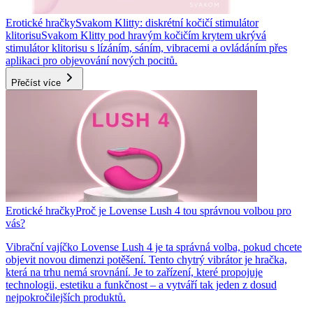
Erotické hračky
Svakom Klitty: diskrétní kočičí stimulátor
klitorisu
Svakom Klitty pod hravým kočičím krytem ukrývá
stimulátor klitorisu s lízáním, sáním, vibracemi a ovládáním přes
aplikaci pro objevování nových pocitů.
Přečíst více
Erotické hračky
Proč je Lovense Lush 4 tou správnou volbou pro
vás?
Vibrační vajíčko Lovense Lush 4 je ta správná volba, pokud chcete
objevit novou dimenzi potěšení. Tento chytrý vibrátor je hračka,
která na trhu nemá srovnání. Je to zařízení, které propojuje
technologii, estetiku a funkčnost – a vytváří tak jeden z dosud
nejpokročilejších produktů.