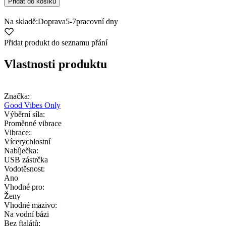
Přidat do košíku
Na skladě:
Doprava
5-7
pracovní dny
Přidat produkt do seznamu přání
Vlastnosti produktu
Značka:
Good Vibes Only
Výběrní síla:
Proměnné vibrace
Vibrace:
Vícerychlostní
Nabíječka:
USB zástrčka
Vodotěsnost:
Ano
Vhodné pro:
Ženy
Vhodné mazivo:
Na vodní bázi
Bez ftalátů: