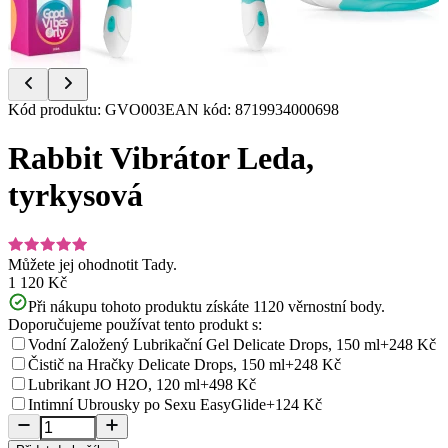
Item
Kód produktu
:
GVO003
EAN kód
:
8719934000698
1
of
Rabbit Vibrátor Leda,
9
tyrkysová
Můžete jej ohodnotit
Tady.
1 120 Kč
Při nákupu tohoto produktu získáte
1120
věrnostní body.
Doporučujeme používat tento produkt s:
Vodní Založený Lubrikační Gel Delicate Drops, 150 ml
+248 Kč
Čistič na Hračky Delicate Drops, 150 ml
+248 Kč
Lubrikant JO H2O, 120 ml
+498 Kč
Intimní Ubrousky po Sexu EasyGlide
+124 Kč