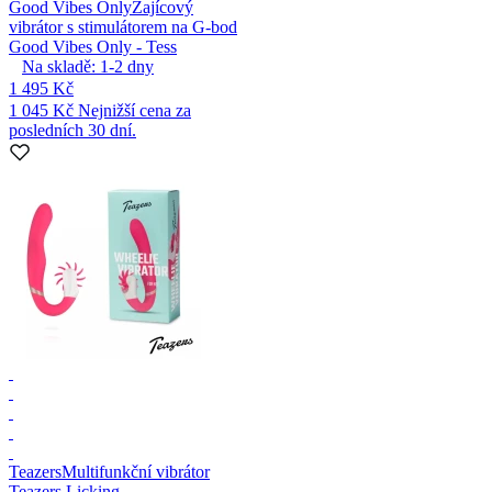
Good Vibes Only
Zajícový
vibrátor s stimulátorem na G-bod
Good Vibes Only - Tess
Na skladě:
1-2
dny
1 495 Kč
1 045 Kč
Nejnižší cena za
posledních 30 dní.
Teazers
Multifunkční vibrátor
Teazers Licking