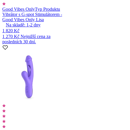
Good Vibes Only
Typ Produktu
Vibrátor s G-spot Stimulátorem -
Good Vibes Only Lisa
Na skladě:
1-2
dny
1 820 Kč
1 270 Kč
Nejnižší cena za
posledních 30 dní.