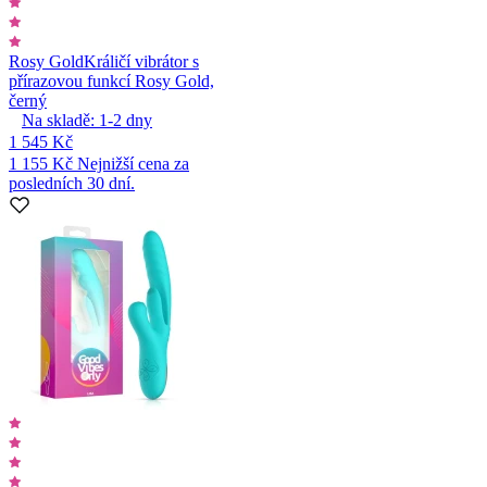
Rosy Gold
Králičí vibrátor s
přírazovou funkcí Rosy Gold,
černý
Na skladě:
1-2
dny
1 545 Kč
1 155 Kč
Nejnižší cena za
posledních 30 dní.