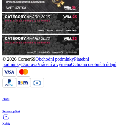
© 2026 Corner69
Obchodní podmínky
Platební
podmínky
Doprava
Vrácení a výměna
Ochrana osobních údajů
Profil
Seznam přání
Košík