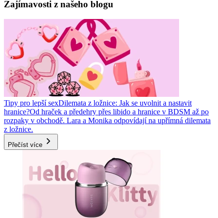
Zajímavosti z našeho blogu
Tipy pro lepší sex
Dilemata z ložnice: Jak se uvolnit a nastavit
hranice?
Od hraček a předehry přes libido a hranice v BDSM až po
rozpaky v obchodě. Lara a Monika odpovídají na upřímná dilemata
z ložnice.
Přečíst více