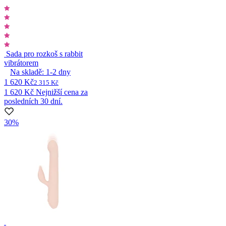
Sada pro rozkoš s rabbit
vibrátorem
Na skladě:
1-2
dny
1 620 Kč
2 315 Kč
1 620 Kč
Nejnižší cena za
posledních 30 dní.
30%