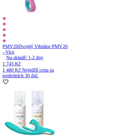
PMV20
Dvojitý Vibrátor PMV20
- Vice
Na skladě:
1-2
dny
1 745 Kč
1 480 Kč
Nejnižší cena za
posledních 30 dní.