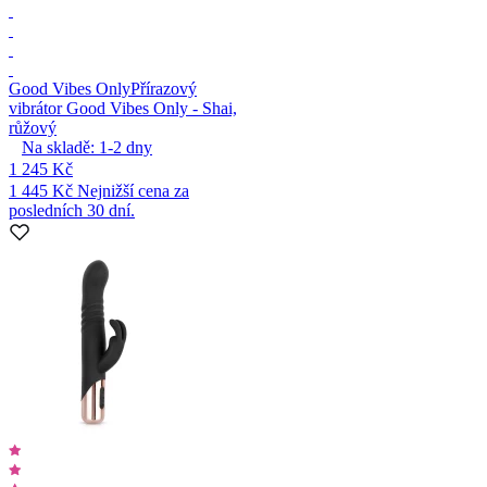
Good Vibes Only
Přírazový
vibrátor Good Vibes Only - Shai,
růžový
Na skladě:
1-2
dny
1 245 Kč
1 445 Kč
Nejnižší cena za
posledních 30 dní.