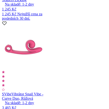
Na skladě:
1-2
dny
1 245 Kč
1 245 Kč
Nejnižší cena za
posledních 30 dní.
SVibe
Vibrátor Snail Vibe -
Curve Duo, Růžová
Na skladě:
1-2
dny
3 465 Kč