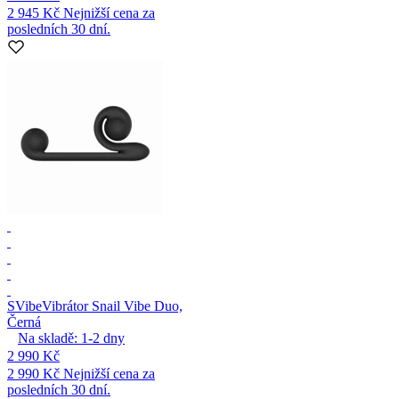
2 945 Kč
Nejnižší cena za
posledních 30 dní.
SVibe
Vibrátor Snail Vibe Duo,
Černá
Na skladě:
1-2
dny
2 990 Kč
2 990 Kč
Nejnižší cena za
posledních 30 dní.