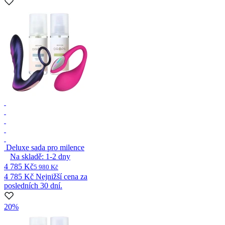
Deluxe sada pro milence
Na skladě:
1-2
dny
4 785 Kč
5 980 Kč
4 785 Kč
Nejnižší cena za
posledních 30 dní.
20%