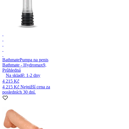
Bathmate
Pumpa na penis
Bathmate - Hydromax9,
Průhledná
Na skladě:
1-2
dny
4 215 Kč
4 215 Kč
Nejnižší cena za
posledních 30 dní.