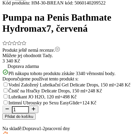
Item
Kód produktu
:
HM-30-BR
EAN kód
:
5060140209522
1
of
Pumpa na Penis Bathmate
5
Hydromax7, červená
Produkt ještě nemá recenze.
Můžete jej ohodnotit
Tady.
3 340 Kč
Doprava zdarma
Při nákupu tohoto produktu získáte
3340
věrnostní body.
Doporučujeme používat tento produkt s:
Vodní Založený Lubrikační Gel Delicate Drops, 150 ml
+248 Kč
Čistič na Hračky Delicate Drops, 150 ml
+248 Kč
Lubrikant JO H2O, 120 ml
+498 Kč
Intimní Ubrousky po Sexu EasyGlide
+124 Kč
Přidat do košíku
Na skladě:
Doprava
1-2
pracovní dny