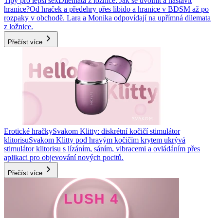
Tipy pro lepší sex
Dilemata z ložnice: Jak se uvolnit a nastavit
hranice?
Od hraček a předehry přes libido a hranice v BDSM až po
rozpaky v obchodě. Lara a Monika odpovídají na upřímná dilemata
z ložnice.
Přečíst více
Erotické hračky
Svakom Klitty: diskrétní kočičí stimulátor
klitorisu
Svakom Klitty pod hravým kočičím krytem ukrývá
stimulátor klitorisu s lízáním, sáním, vibracemi a ovládáním přes
aplikaci pro objevování nových pocitů.
Přečíst více