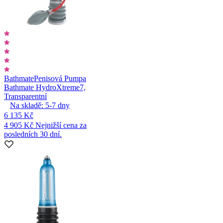
Bathmate
Penisová Pumpa
Bathmate HydroXtreme7,
Transparentní
Na skladě:
5-7
dny
6 135 Kč
4 905 Kč
Nejnižší cena za
posledních 30 dní.