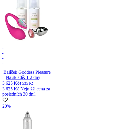
Balíček Goddess Pleasure
Na skladě:
1-2
dny
3 625 Kč
4 535 Kč
3 625 Kč
Nejnižší cena za
posledních 30 dní.
20%