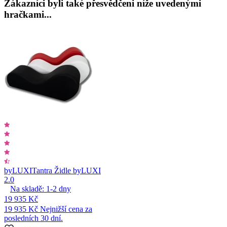
Zákazníci byli také přesvědčeni níže uvedenými
hračkami...
byLUXI
Tantra Židle byLUXI
2.0
Na skladě:
1-2
dny
19 935 Kč
19 935 Kč
Nejnižší cena za
posledních 30 dní.