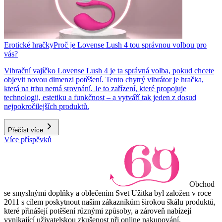
Erotické hračky
Proč je Lovense Lush 4 tou správnou volbou pro
vás?
Vibrační vajíčko Lovense Lush 4 je ta správná volba, pokud chcete
objevit novou dimenzi potěšení. Tento chytrý vibrátor je hračka,
která na trhu nemá srovnání. Je to zařízení, které propojuje
technologii, estetiku a funkčnost – a vytváří tak jeden z dosud
nejpokročilejších produktů.
Přečíst více
Více příspěvků
Obchod
se smyslnými doplňky a oblečením Svet Užitka byl založen v roce
2011 s cílem poskytnout našim zákazníkům širokou škálu produktů,
které přinášejí potěšení různými způsoby, a zároveň nabízejí
vynikající uživatelskou zkušenost při online nakupování.