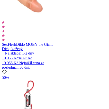
SexFlesh
Dildo MOBY the Giant
Dick, kožený
Na skladě:
1-2
dny
19 955 Kč
39 540 Kč
19 955 Kč
Nejnižší cena za
posledních 30 dní.
50%