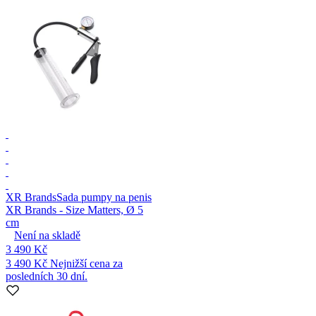
XR Brands
Sada pumpy na penis
XR Brands - Size Matters, Ø 5
cm
Není na skladě
3 490 Kč
3 490 Kč
Nejnižší cena za
posledních 30 dní.