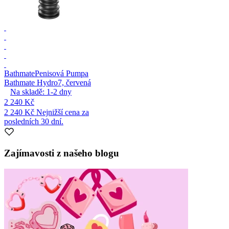
Bathmate
Penisová Pumpa
Bathmate Hydro7, červená
Na skladě:
1-2
dny
2 240 Kč
2 240 Kč
Nejnižší cena za
posledních 30 dní.
Zajímavosti z našeho blogu