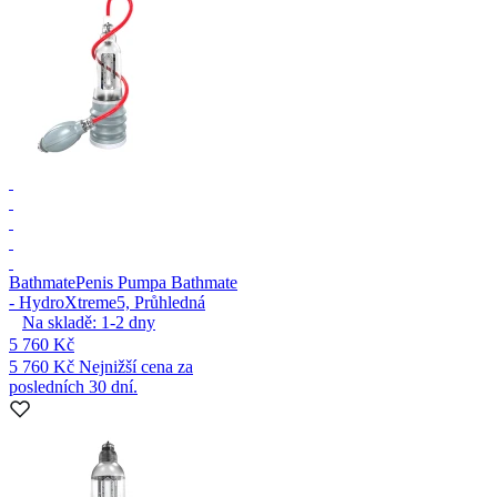
Bathmate
Penis Pumpa Bathmate
- HydroXtreme5, Průhledná
Na skladě:
1-2
dny
5 760 Kč
5 760 Kč
Nejnižší cena za
posledních 30 dní.