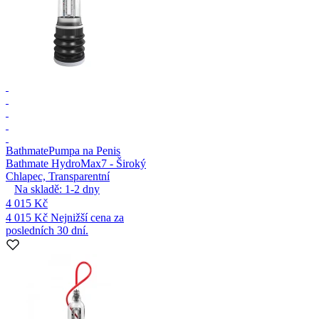
Bathmate
Pumpa na Penis
Bathmate HydroMax7 - Široký
Chlapec, Transparentní
Na skladě:
1-2
dny
4 015 Kč
4 015 Kč
Nejnižší cena za
posledních 30 dní.