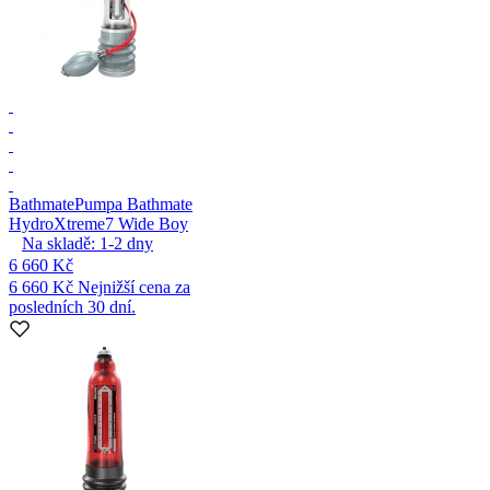
Bathmate
Pumpa Bathmate
HydroXtreme7 Wide Boy
Na skladě:
1-2
dny
6 660 Kč
6 660 Kč
Nejnižší cena za
posledních 30 dní.