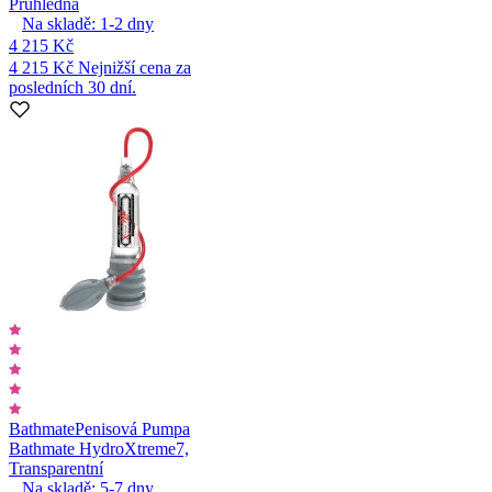
Průhledná
Na skladě:
1-2
dny
4 215 Kč
4 215 Kč
Nejnižší cena za
posledních 30 dní.
Bathmate
Penisová Pumpa
Bathmate HydroXtreme7,
Transparentní
Na skladě:
5-7
dny