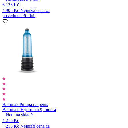
6 135 Kč
4 905 Kč
Nejnižší cena za
posledních 30 dní.
Bathmate
Pumpa na penis
Bathmate Hydromax9, modrá
Není na skladě
4 215 Kč
4 215 Kč
Nejnižší cena za