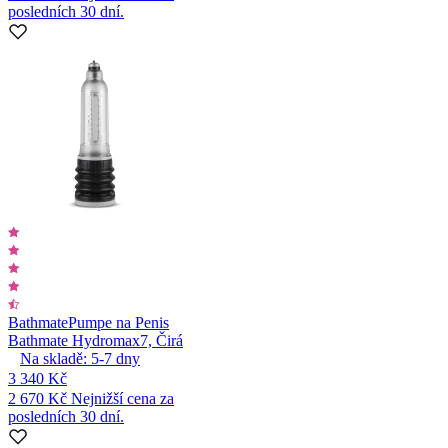
posledních 30 dní.
Bathmate
Pumpe na Penis
Bathmate Hydromax7, Čirá
Na skladě:
5-7
dny
3 340 Kč
2 670 Kč
Nejnižší cena za
posledních 30 dní.