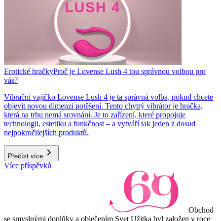
Erotické hračky
Proč je Lovense Lush 4 tou správnou volbou pro
vás?
Vibrační vajíčko Lovense Lush 4 je ta správná volba, pokud chcete
objevit novou dimenzi potěšení. Tento chytrý vibrátor je hračka,
která na trhu nemá srovnání. Je to zařízení, které propojuje
technologii, estetiku a funkčnost – a vytváří tak jeden z dosud
nejpokročilejších produktů.
Přečíst více
Více příspěvků
Obchod
se smyslnými doplňky a oblečením Svet Užitka byl založen v roce