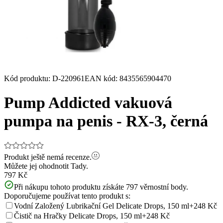
Kód produktu
:
D-220961
EAN kód
:
8435565904470
Pump Addicted vakuová
pumpa na penis - RX-3, černá
Produkt ještě nemá recenze.
Můžete jej ohodnotit
Tady.
797 Kč
Při nákupu tohoto produktu získáte
797
věrnostní body.
Doporučujeme používat tento produkt s:
Vodní Založený Lubrikační Gel Delicate Drops, 150 ml
+248 Kč
Čistič na Hračky Delicate Drops, 150 ml
+248 Kč