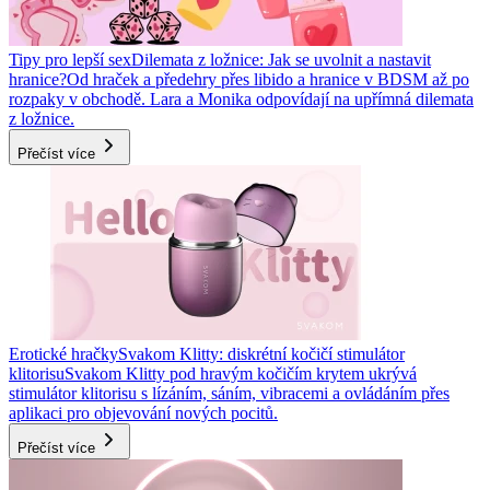
Tipy pro lepší sex
Dilemata z ložnice: Jak se uvolnit a nastavit
hranice?
Od hraček a předehry přes libido a hranice v BDSM až po
rozpaky v obchodě. Lara a Monika odpovídají na upřímná dilemata
z ložnice.
Přečíst více
Erotické hračky
Svakom Klitty: diskrétní kočičí stimulátor
klitorisu
Svakom Klitty pod hravým kočičím krytem ukrývá
stimulátor klitorisu s lízáním, sáním, vibracemi a ovládáním přes
aplikaci pro objevování nových pocitů.
Přečíst více