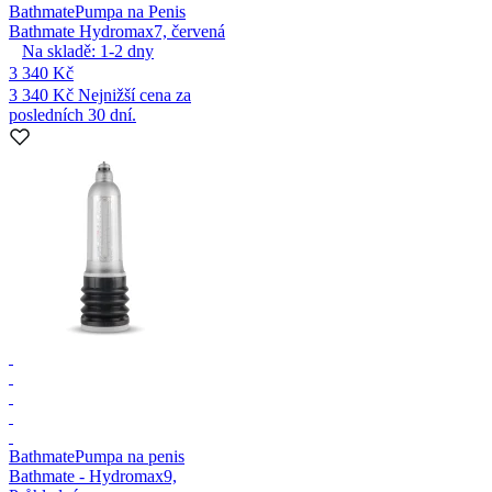
Bathmate
Pumpa na Penis
Bathmate Hydromax7, červená
Na skladě:
1-2
dny
3 340 Kč
3 340 Kč
Nejnižší cena za
posledních 30 dní.
Bathmate
Pumpa na penis
Bathmate - Hydromax9,