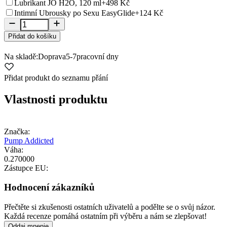
Lubrikant JO H2O, 120 ml
+498 Kč
Intimní Ubrousky po Sexu EasyGlide
+124 Kč
Přidat do košíku
Na skladě:
Doprava
5-7
pracovní dny
Přidat produkt do seznamu přání
Vlastnosti produktu
Značka:
Pump Addicted
Váha:
0.270000
Zástupce EU:
Hodnocení zákazníků
Přečtěte si zkušenosti ostatních uživatelů a podělte se o svůj názor.
Každá recenze pomáhá ostatním při výběru a nám se zlepšovat!
Oddaj mnenje