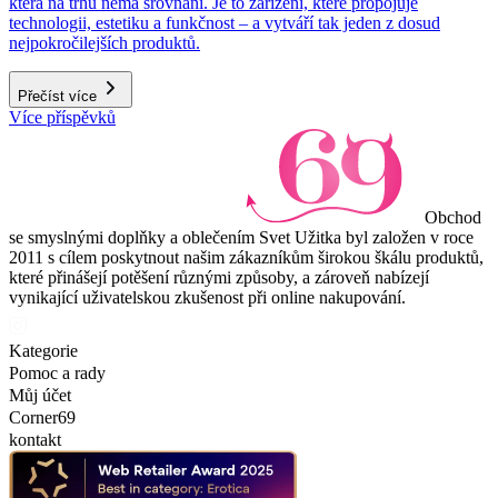
která na trhu nemá srovnání. Je to zařízení, které propojuje
technologii, estetiku a funkčnost – a vytváří tak jeden z dosud
nejpokročilejších produktů.
Přečíst více
Více příspěvků
Obchod
se smyslnými doplňky a oblečením Svet Užitka byl založen v roce
2011 s cílem poskytnout našim zákazníkům širokou škálu produktů,
které přinášejí potěšení různými způsoby, a zároveň nabízejí
vynikající uživatelskou zkušenost při online nakupování.
Kategorie
Pomoc a rady
Můj účet
Corner69
kontakt