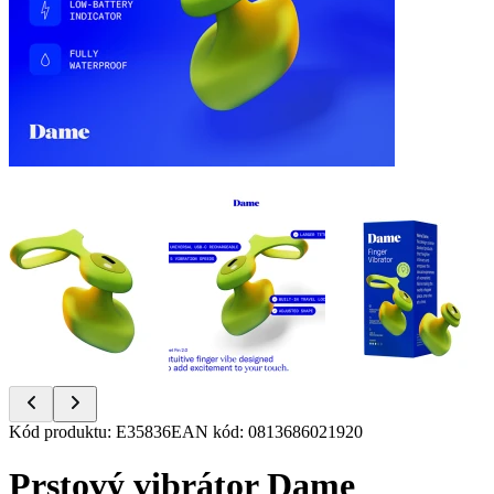
Item
Kód produktu
:
E35836
EAN kód
:
0813686021920
1
of
Prstový vibrátor Dame
6