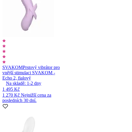
SVAKOM
Prstový vibrátor pro
vnější stimulaci SVAKOM -
Echo 2, fialový
Na skladě:
1-2
dny
1 495 Kč
1 270 Kč
Nejnižší cena za
posledních 30 dní.