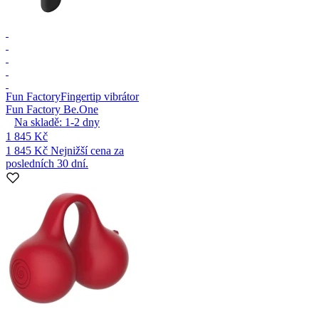
Fun Factory
Fingertip vibrátor
Fun Factory Be.One
Na skladě:
1-2
dny
1 845 Kč
1 845 Kč
Nejnižší cena za
posledních 30 dní.