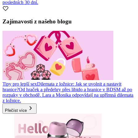
posledních 30 dní.
Zajímavosti z našeho blogu
Tipy pro lepší sex
Dilemata z ložnice: Jak se uvolnit a nastavit
hranice?
Od hraček a předehry přes libido a hranice v BDSM až po
rozpaky v obchodě. Lara a Monika odpovídají na upřímná dilemata
z ložnice.
Přečíst více