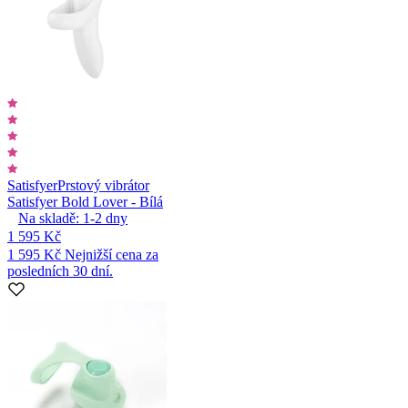
Satisfyer
Prstový vibrátor
Satisfyer Bold Lover - Bílá
Na skladě:
1-2
dny
1 595 Kč
1 595 Kč
Nejnižší cena za
posledních 30 dní.