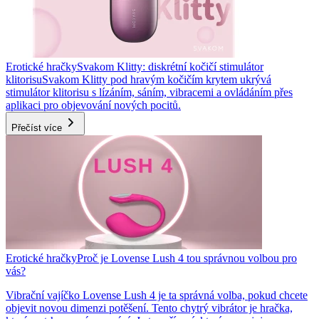
Erotické hračky
Svakom Klitty: diskrétní kočičí stimulátor
klitorisu
Svakom Klitty pod hravým kočičím krytem ukrývá
stimulátor klitorisu s lízáním, sáním, vibracemi a ovládáním přes
aplikaci pro objevování nových pocitů.
Přečíst více
Erotické hračky
Proč je Lovense Lush 4 tou správnou volbou pro
vás?
Vibrační vajíčko Lovense Lush 4 je ta správná volba, pokud chcete
objevit novou dimenzi potěšení. Tento chytrý vibrátor je hračka,