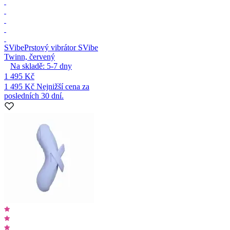
SVibe
Prstový vibrátor SVibe
Twinn, červený
Na skladě:
5-7
dny
1 495 Kč
1 495 Kč
Nejnižší cena za
posledních 30 dní.