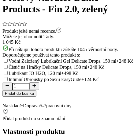
Products - Fin 2.0, zelený
Produkt ještě nemá recenze.
Můžete jej ohodnotit
Tady.
1 045 Kč
Při nákupu tohoto produktu získáte
1045
věrnostní body.
Doporučujeme používat tento produkt s:
Vodní Založený Lubrikační Gel Delicate Drops, 150 ml
+248 Kč
Čistič na Hračky Delicate Drops, 150 ml
+248 Kč
Lubrikant JO H2O, 120 ml
+498 Kč
Intimní Ubrousky po Sexu EasyGlide
+124 Kč
Přidat do košíku
Na skladě:
Doprava
5-7
pracovní dny
Přidat produkt do seznamu přání
Vlastnosti produktu