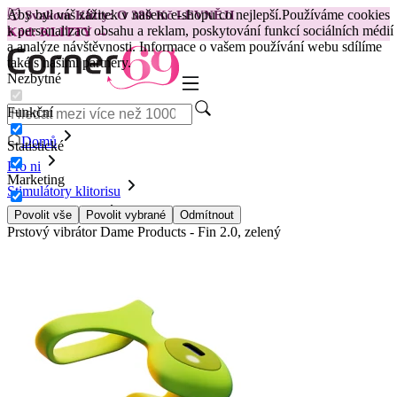
Aby byl váš zážitek v našem e-shopu co nejlepší.
Používáme cookies
😽
Svakom Klitty: O 380 Kč LEVNĚJI
k personalizaci obsahu a reklam, poskytování funkcí sociálních médií
Kód: KLITTY →
a analýze návštěvnosti. Informace o vašem používání webu sdílíme
také s našimi partnery.
Nezbytné
Funkční
Domů
Statistické
Pro ni
Marketing
Stimulátory klitorisu
Stimulátory prstů
Povolit vše
Povolit vybrané
Odmítnout
Prstový vibrátor Dame Products - Fin 2.0, zelený