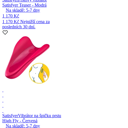
Satisfyer Teaser - Modrá
Na skladě:
5-7
dny
1 170 Kč
1 170 Kč
Nejnižší cena za
posledních 30 dní.
Satisfyer
Vibrátor na špičku prstu
High Fly - Červená
Na skladě:
5-7
dny