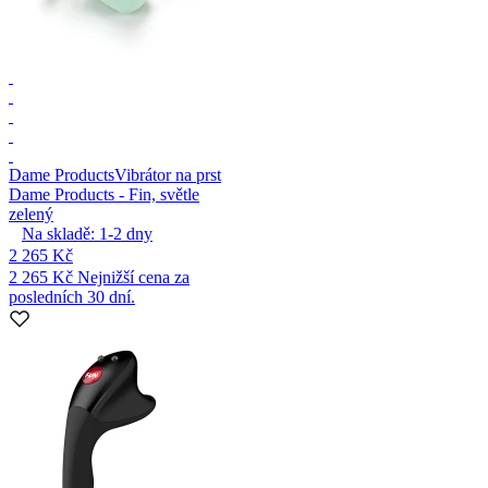
Dame Products
Vibrátor na prst
Dame Products - Fin, světle
zelený
Na skladě:
1-2
dny
2 265 Kč
2 265 Kč
Nejnižší cena za
posledních 30 dní.