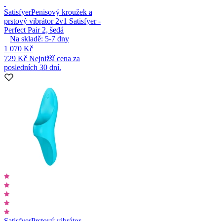
Satisfyer
Penisový kroužek a
prstový vibrátor 2v1 Satisfyer -
Perfect Pair 2, šedá
Na skladě:
5-7
dny
1 070 Kč
729 Kč
Nejnižší cena za
posledních 30 dní.
Satisfyer
Prstový vibrátor