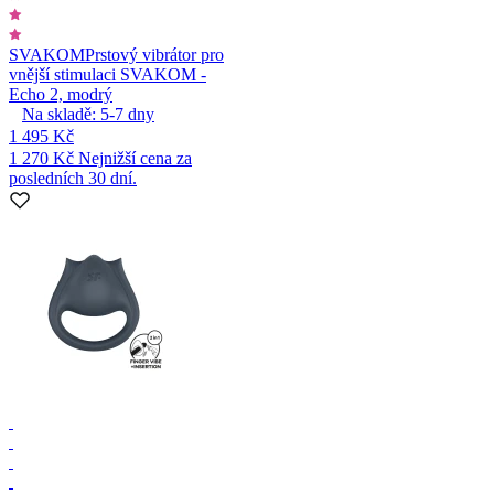
SVAKOM
Prstový vibrátor pro
vnější stimulaci SVAKOM -
Echo 2, modrý
Na skladě:
5-7
dny
1 495 Kč
1 270 Kč
Nejnižší cena za
posledních 30 dní.