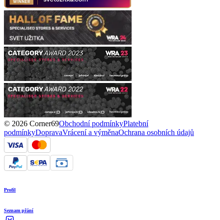
© 2026 Corner69
Obchodní podmínky
Platební
podmínky
Doprava
Vrácení a výměna
Ochrana osobních údajů
Profil
Seznam přání