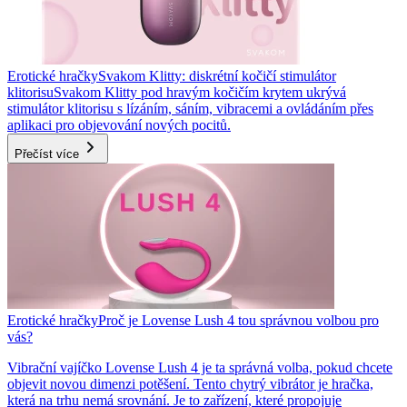
Erotické hračky
Svakom Klitty: diskrétní kočičí stimulátor
klitorisu
Svakom Klitty pod hravým kočičím krytem ukrývá
stimulátor klitorisu s lízáním, sáním, vibracemi a ovládáním přes
aplikaci pro objevování nových pocitů.
Přečíst více
Erotické hračky
Proč je Lovense Lush 4 tou správnou volbou pro
vás?
Vibrační vajíčko Lovense Lush 4 je ta správná volba, pokud chcete
objevit novou dimenzi potěšení. Tento chytrý vibrátor je hračka,
která na trhu nemá srovnání. Je to zařízení, které propojuje