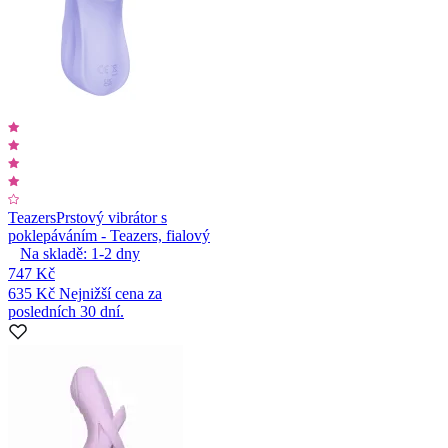
Teazers
Prstový vibrátor s
poklepáváním - Teazers, fialový
Na skladě:
1-2
dny
747 Kč
635 Kč
Nejnižší cena za
posledních 30 dní.