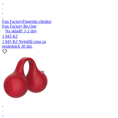
Fun Factory
Fingertip vibrátor
Fun Factory Be.One
Na skladě:
1-2
dny
1 845 Kč
1 845 Kč
Nejnižší cena za
posledních 30 dní.