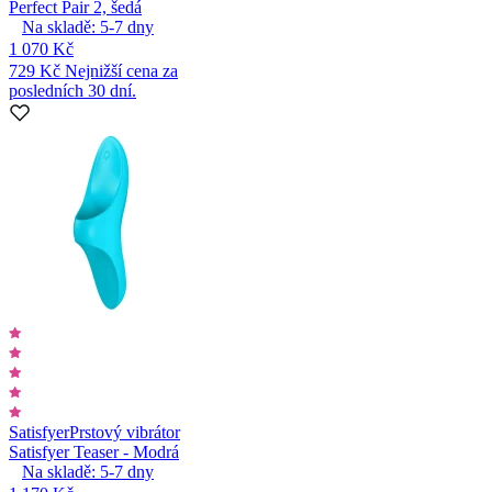
Perfect Pair 2, šedá
Na skladě:
5-7
dny
1 070 Kč
729 Kč
Nejnižší cena za
posledních 30 dní.
Satisfyer
Prstový vibrátor
Satisfyer Teaser - Modrá
Na skladě:
5-7
dny