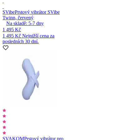
SVibe
Prstový vibrátor SVibe
Twinn, červený
Na skladě:
5-7
dny
1 495 Kč
1 495 Kč
Nejnižší cena za
posledních 30 dní.
SVAKOM
Prstový vibrátor pro