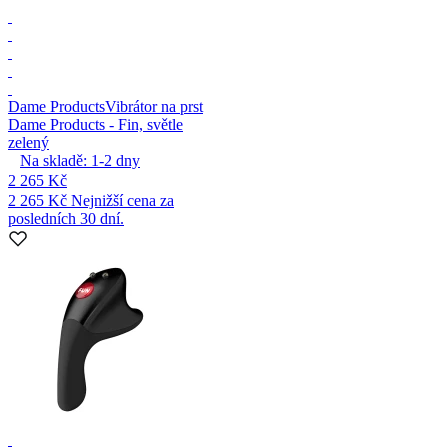
Dame Products
Vibrátor na prst
Dame Products - Fin, světle
zelený
Na skladě:
1-2
dny
2 265 Kč
2 265 Kč
Nejnižší cena za
posledních 30 dní.