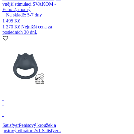
vnější stimulaci SVAKOM -
Echo 2, modrý
Na skladě:
5-7
dny
1 495 Kč
1 270 Kč
Nejnižší cena za
posledních 30 dní.
Satisfyer
Penisový kroužek a
prstový vibrátor 2v1 Satisfyer -