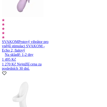
SVAKOM
Prstový vibrátor pro
vnější stimulaci SVAKOM -
Echo 2, fialový
Na skladě:
1-2
dny
1 495 Kč
1 270 Kč
Nejnižší cena za
posledních 30 dní.