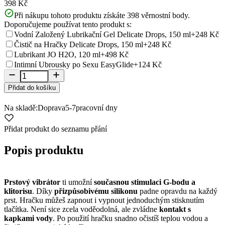
398 Kč
Při nákupu tohoto produktu získáte
398
věrnostní body.
Doporučujeme používat tento produkt s:
Vodní Založený Lubrikační Gel Delicate Drops, 150 ml
+248 Kč
Čistič na Hračky Delicate Drops, 150 ml
+248 Kč
Lubrikant JO H2O, 120 ml
+498 Kč
Intimní Ubrousky po Sexu EasyGlide
+124 Kč
Přidat do košíku
Na skladě:
Doprava
5-7
pracovní dny
Přidat produkt do seznamu přání
Popis produktu
Prstový vibrátor
ti umožní
současnou stimulaci G-bodu a
klitorisu
. Díky
přizpůsobivému silikonu
padne opravdu na každý
prst. Hračku můžeš zapnout i vypnout jednoduchým stisknutím
tlačítka. Není sice zcela voděodolná, ale zvládne
kontakt s
kapkami vody
. Po použití hračku snadno očistíš teplou vodou a