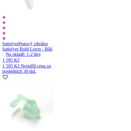
Satisfyer
Prstový vibrátor
Satisfyer Bold Lover - Bílá
Na skladě:
1-2
dny
1 595 Kč
1 595 Kč
Nejnižší cena za
posledních 30 dní.