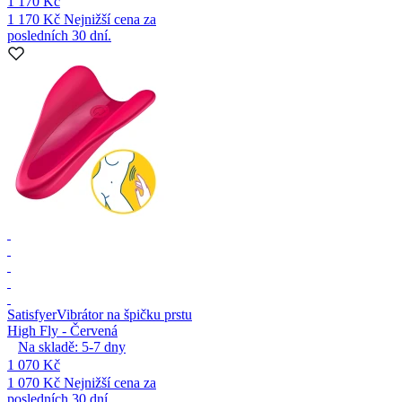
1 170 Kč
1 170 Kč
Nejnižší cena za
posledních 30 dní.
Satisfyer
Vibrátor na špičku prstu
High Fly - Červená
Na skladě:
5-7
dny
1 070 Kč
1 070 Kč
Nejnižší cena za
posledních 30 dní.