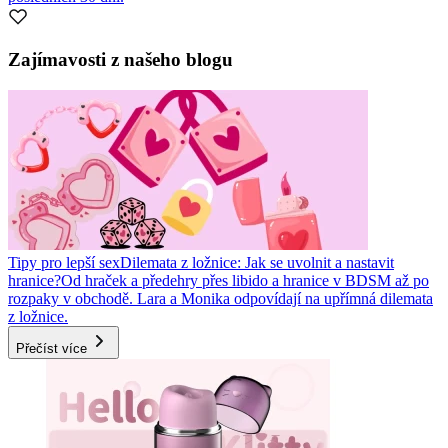
Zajímavosti z našeho blogu
Tipy pro lepší sex
Dilemata z ložnice: Jak se uvolnit a nastavit
hranice?
Od hraček a předehry přes libido a hranice v BDSM až po
rozpaky v obchodě. Lara a Monika odpovídají na upřímná dilemata
z ložnice.
Přečíst více