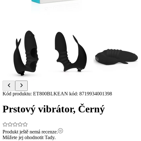
Item
Kód produktu
:
ET800BLK
EAN kód
:
8719934001398
1
of
Prstový vibrátor, Černý
7
Produkt ještě nemá recenze.
Můžete jej ohodnotit
Tady.