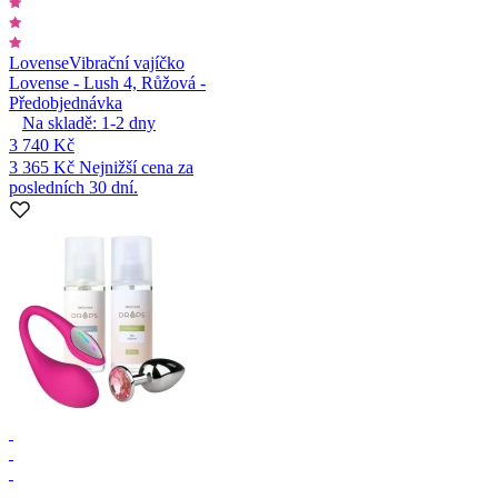
Lovense
Vibrační vajíčko
Lovense - Lush 4, Růžová -
Předobjednávka
Na skladě:
1-2
dny
3 740 Kč
3 365 Kč
Nejnižší cena za
posledních 30 dní.