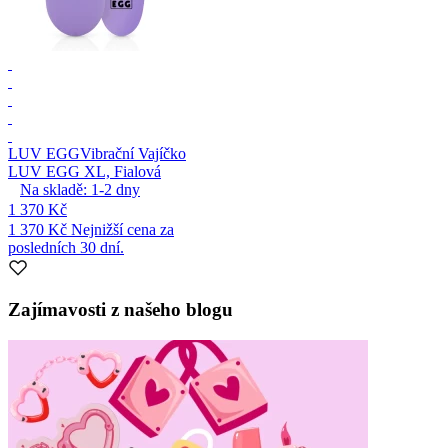
LUV EGG
Vibrační Vajíčko
LUV EGG XL, Fialová
Na skladě:
1-2
dny
1 370 Kč
1 370 Kč
Nejnižší cena za
posledních 30 dní.
Zajímavosti z našeho blogu