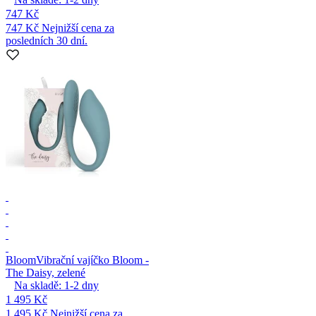
747 Kč
747 Kč
Nejnižší cena za
posledních 30 dní.
Bloom
Vibrační vajíčko Bloom -
The Daisy, zelené
Na skladě:
1-2
dny
1 495 Kč
1 495 Kč
Nejnižší cena za