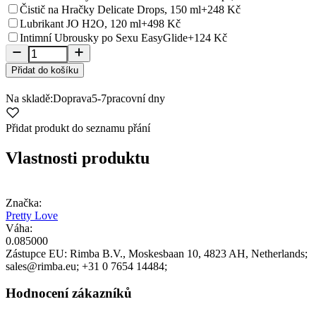
Čistič na Hračky Delicate Drops, 150 ml
+248 Kč
Lubrikant JO H2O, 120 ml
+498 Kč
Intimní Ubrousky po Sexu EasyGlide
+124 Kč
Přidat do košíku
Na skladě:
Doprava
5-7
pracovní dny
Přidat produkt do seznamu přání
Vlastnosti produktu
Značka:
Pretty Love
Váha:
0.085000
Zástupce EU:
Rimba B.V.
, Moskesbaan 10
, 4823 AH
, Netherlands;
sales@rimba.eu;
+31 0 7654 14484;
Hodnocení zákazníků