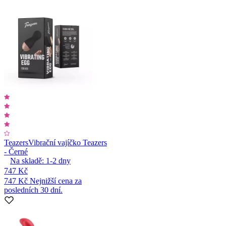
Teazers
Vibrační vajíčko Teazers
- Černé
Na skladě:
1-2
dny
747 Kč
747 Kč
Nejnižší cena za
posledních 30 dní.