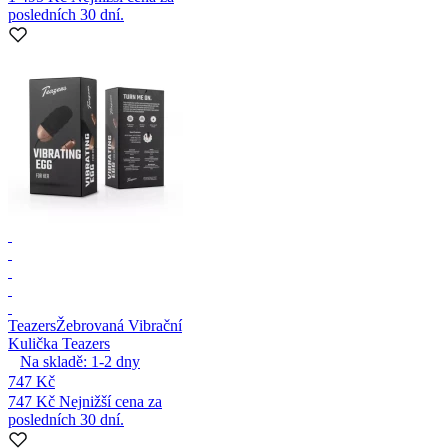
posledních 30 dní.
Teazers
Žebrovaná Vibrační
Kulička Teazers
Na skladě:
1-2
dny
747 Kč
747 Kč
Nejnižší cena za
posledních 30 dní.