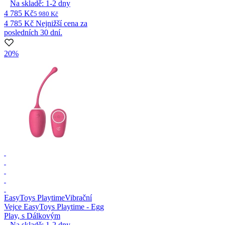
Na skladě:
1-2
dny
4 785 Kč
5 980 Kč
4 785 Kč
Nejnižší cena za
posledních 30 dní.
20%
EasyToys Playtime
Vibrační
Vejce EasyToys Playtime - Egg
Play, s Dálkovým
Na skladě:
1-2
dny