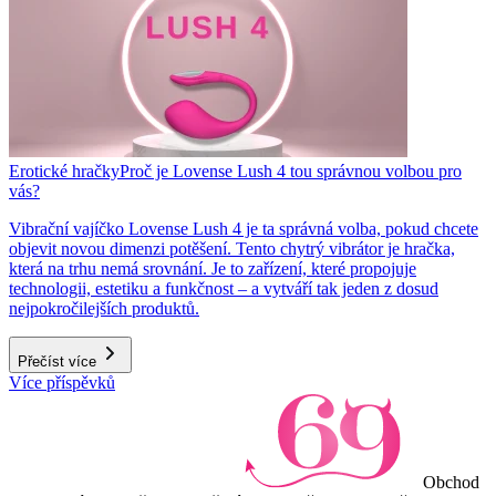
Erotické hračky
Proč je Lovense Lush 4 tou správnou volbou pro
vás?
Vibrační vajíčko Lovense Lush 4 je ta správná volba, pokud chcete
objevit novou dimenzi potěšení. Tento chytrý vibrátor je hračka,
která na trhu nemá srovnání. Je to zařízení, které propojuje
technologii, estetiku a funkčnost – a vytváří tak jeden z dosud
nejpokročilejších produktů.
Přečíst více
Více příspěvků
Obchod