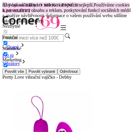
Aby byl váš zážitek v našem e-shopu co nejlepší.
Používáme cookies
😽
Svakom Klitty: O 380 Kč LEVNĚJI
k personalizaci obsahu a reklam, poskytování funkcí sociálních médií
Kód: KLITTY →
a analýze návštěvnosti. Informace o vašem používání webu sdílíme
také s našimi partnery.
Nezbytné
Funkční
Domů
Statistické
Pro ni
Marketing
Vibrátory
Vibrační vejce
Povolit vše
Povolit vybrané
Odmítnout
Pretty Love vibrační vajíčko - Debby