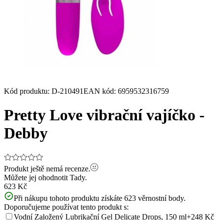
Kód produktu
:
D-210491
EAN kód
:
6959532316759
Pretty Love vibrační vajíčko -
Debby
Produkt ještě nemá recenze.
Můžete jej ohodnotit
Tady.
623 Kč
Při nákupu tohoto produktu získáte
623
věrnostní body.
Doporučujeme používat tento produkt s:
Vodní Založený Lubrikační Gel Delicate Drops, 150 ml
+248 Kč