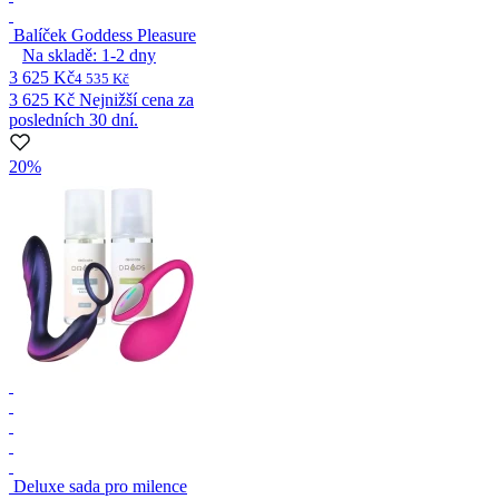
Balíček Goddess Pleasure
Na skladě:
1-2
dny
3 625 Kč
4 535 Kč
3 625 Kč
Nejnižší cena za
posledních 30 dní.
20%
Deluxe sada pro milence