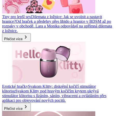
Tipy pro lepší sex
Dilemata z ložnice: Jak se uvolnit a nastavit
hranice?
Od hraček a předehry přes libido a hranice v BDSM až po
rozpaky v obchodě. Lara a Monika odpovídají na upřímná dilemata
z ložnice.
Přečíst více
Erotické hračky
Svakom Klitty: diskrétní kočičí stimulátor
klitorisu
Svakom Klitty pod hravým kočičím krytem ukrývá
stimulátor klitorisu s lízáním, sáním, vibracemi a ovládáním přes
aplikaci pro objevování nových pocitů.
Přečíst více