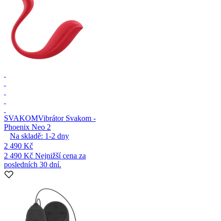
SVAKOM
Vibrátor Svakom -
Phoenix Neo 2
Na skladě:
1-2
dny
2 490 Kč
2 490 Kč
Nejnižší cena za
posledních 30 dní.