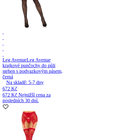
Leg Avenue
Leg Avenue
krajkové punčochy do půli
stehen s podvazkovým pásem,
černá
Na skladě:
5-7
dny
672 Kč
672 Kč
Nejnižší cena za
posledních 30 dní.