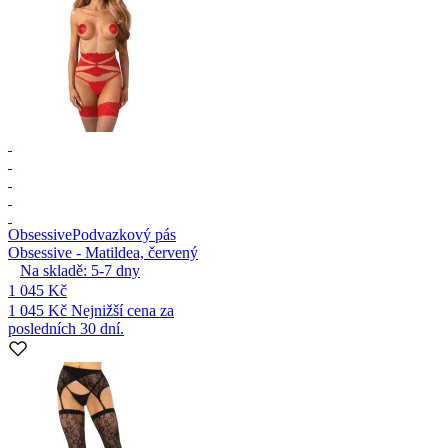
Obsessive
Podvazkový pás
Obsessive - Matildea, červený
Na skladě:
5-7
dny
1 045 Kč
1 045 Kč
Nejnižší cena za
posledních 30 dní.