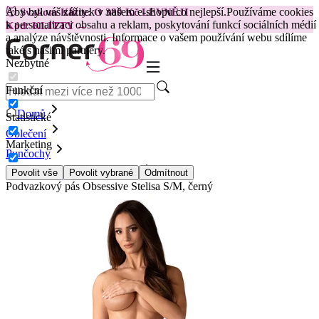
Aby byl váš zážitek v našem e-shopu co nejlepší.
Používáme cookies
😽
Svakom Klitty: O 380 Kč LEVNĚJI
k personalizaci obsahu a reklam, poskytování funkcí sociálních médií
Kód: KLITTY →
a analýze návštěvnosti. Informace o vašem používání webu sdílíme
také s našimi partnery.
Nezbytné
Funkční
Domů
Statistické
Oblečení
Marketing
Punčochy
Podvazky a podvazkové pásy
Povolit vše
Povolit vybrané
Odmítnout
Podvazkový pás Obsessive Stelisa S/M, černý