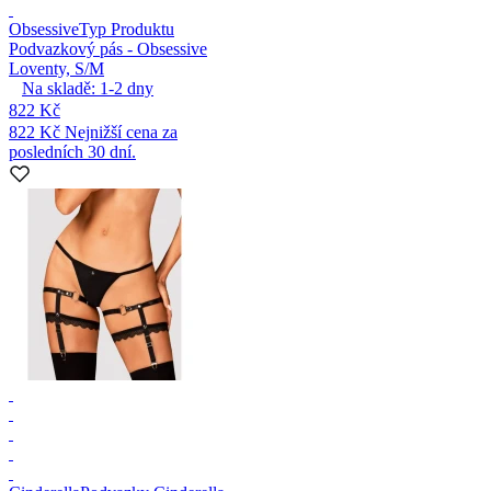
Obsessive
Typ Produktu
Podvazkový pás - Obsessive
Loventy, S/M
Na skladě:
1-2
dny
822 Kč
822 Kč
Nejnižší cena za
posledních 30 dní.