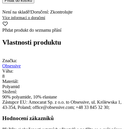
Přidat do košíku
Není na skladě!
Doručení: Zkontrolujte
Více informací o doručení
Přidat produkt do seznamu přání
Vlastnosti produktu
Značka:
Obsessive
Váha:
8
Materiál:
Polyamid
Složení:
90% polyamide, 10% elastane
Zástupce EU:
Amocarat Sp. z o.o. to Obsessive
, ul. Królewska 1
,
43-354
, Poland;
office@obsessive.com;
+48 33 845 32 30;
Hodnocení zákazníků