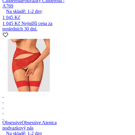
Cinderella
Podvazky Cinderella -
A769
Na skladě:
1-2
dny
1 045 Kč
1 045 Kč
Nejnižší cena za
posledních 30 dní.
Obsessive
Obsessive Atenica
podvazkový pás
Na skladě:
1-2
dny