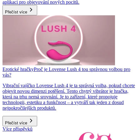
aplikaci pro objevování nových pocitů.
Přečíst více
Erotické hračky
Proč je Lovense Lush 4 tou správnou volbou pro
vás?
Vibrační vajíčko Lovense Lush 4 je ta správná volba, pokud chcete
objevit novou dimenzi potěšení. Tento chytrý vibrátor je hračka,
která na trhu nemá srovnání. Je to zařízení, které propojuje
technologii, estetiku a funkčnost – a vytváří tak jeden z dosud
nejpokročilejších produktů.
Přečíst více
Více příspěvků