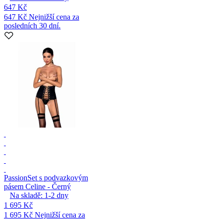
647 Kč
647 Kč
Nejnižší cena za
posledních 30 dní.
Passion
Set s podvazkovým
pásem Celine - Černý
Na skladě:
1-2
dny
1 695 Kč
1 695 Kč
Nejnižší cena za