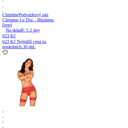
Christine
Podvazkový pás
Christine Le Duc - Blushing,
černý
Na skladě:
1-2
dny
623 Kč
623 Kč
Nejnižší cena za
posledních 30 dní.