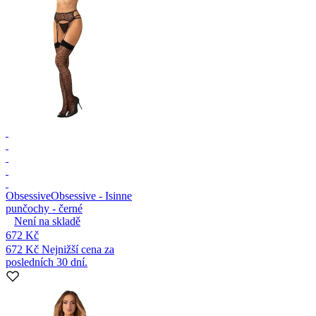
Obsessive
Obsessive - Isinne
punčochy - černé
Není na skladě
672 Kč
672 Kč
Nejnižší cena za
posledních 30 dní.