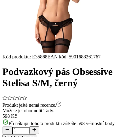
Kód produktu
:
E35868
EAN kód
:
5901688261767
Podvazkový pás Obsessive
Stelisa S/M, černý
Produkt ještě nemá recenze.
Můžete jej ohodnotit
Tady.
598 Kč
Při nákupu tohoto produktu získáte
598
věrnostní body.