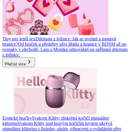
Tipy pro lepší sex
Dilemata z ložnice: Jak se uvolnit a nastavit
hranice?
Od hraček a předehry přes libido a hranice v BDSM až po
rozpaky v obchodě. Lara a Monika odpovídají na upřímná dilemata
z ložnice.
Přečíst více
Erotické hračky
Svakom Klitty: diskrétní kočičí stimulátor
klitorisu
Svakom Klitty pod hravým kočičím krytem ukrývá
stimulátor klitorisu s lízáním, sáním, vibracemi a ovládáním přes