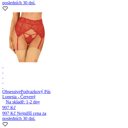
posledních 30 dní.
Obsessive
Podvazkový Pás
Lonesia - Červený
Na skladě:
1-2
dny
997 Kč
997 Kč
Nejnižší cena za
posledních 30 dní.