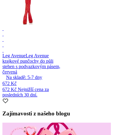
Leg Avenue
Leg Avenue
krajkové punčochy do půli
stehen s podvazkovým pásem,
červená
Na skladě:
5-7
dny
672 Kč
672 Kč
Nejnižší cena za
posledních 30 dní.
Zajímavosti z našeho blogu