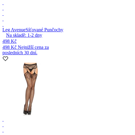
Leg Avenue
Síťované Punčochy
Na skladě:
1-2
dny
498 Kč
498 Kč
Nejnižší cena za
posledních 30 dní.