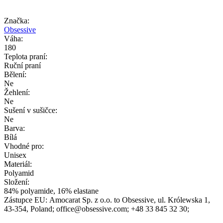
Značka:
Obsessive
Váha:
180
Teplota praní:
Ruční praní
Bělení:
Ne
Žehlení:
Ne
Sušení v sušičce:
Ne
Barva:
Bílá
Vhodné pro:
Unisex
Materiál:
Polyamid
Složení:
84% polyamide, 16% elastane
Zástupce EU:
Amocarat Sp. z o.o. to Obsessive
, ul. Królewska 1
,
43-354
, Poland;
office@obsessive.com;
+48 33 845 32 30;