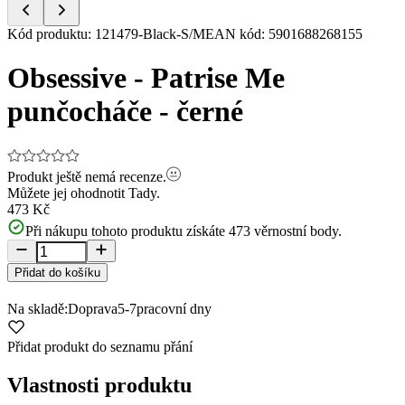
Item
Kód produktu
:
121479-Black-S/M
EAN kód
:
5901688268155
1
of
Obsessive - Patrise Me
5
punčocháče - černé
Produkt ještě nemá recenze.
Můžete jej ohodnotit
Tady.
473 Kč
Při nákupu tohoto produktu získáte
473
věrnostní body.
Přidat do košíku
Na skladě:
Doprava
5-7
pracovní dny
Přidat produkt do seznamu přání
Vlastnosti produktu