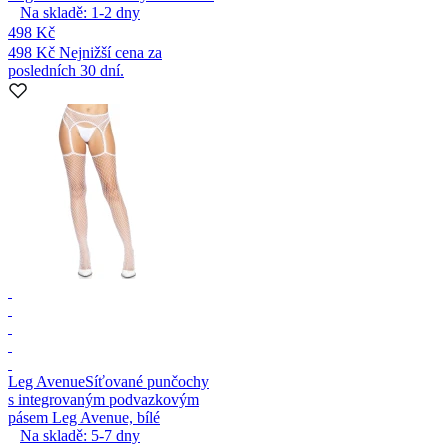
Na skladě:
1-2
dny
498 Kč
498 Kč
Nejnižší cena za
posledních 30 dní.
Leg Avenue
Síťované punčochy
s integrovaným podvazkovým
pásem Leg Avenue, bílé
Na skladě:
5-7
dny