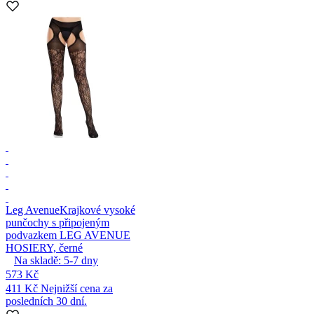
Leg Avenue
Krajkové vysoké
punčochy s připojeným
podvazkem LEG AVENUE
HOSIERY, černé
Na skladě:
5-7
dny
573 Kč
411 Kč
Nejnižší cena za
posledních 30 dní.