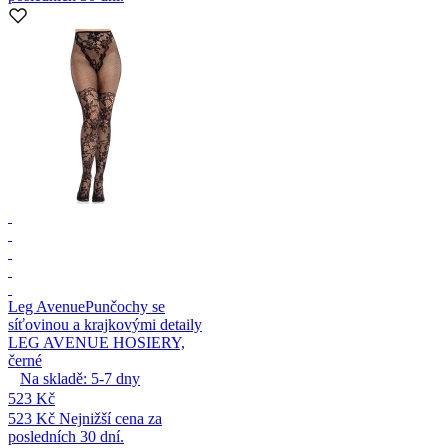
Leg Avenue
Punčochy se
síťovinou a krajkovými detaily
LEG AVENUE HOSIERY,
černé
Na skladě:
5-7
dny
523 Kč
523 Kč
Nejnižší cena za
posledních 30 dní.