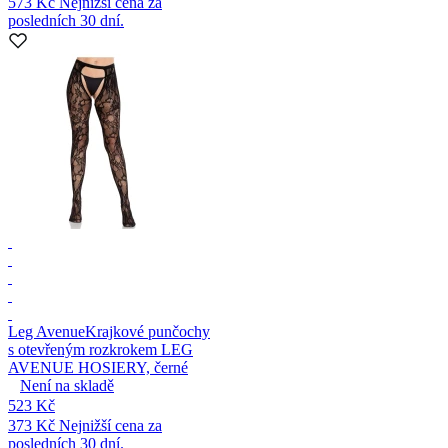
573 Kč
Nejnižší cena za
posledních 30 dní.
Leg Avenue
Krajkové punčochy
s otevřeným rozkrokem LEG
AVENUE HOSIERY, černé
Není na skladě
523 Kč
373 Kč
Nejnižší cena za
posledních 30 dní.