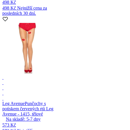
498 Kč
498 Kč
Nejnižší cena za
posledních 30 dní.
Leg Avenue
Punčochy s
potiskem červených rtů Leg
Avenue - 1415, tělové
Na skladě:
5-7
dny
573 Kč