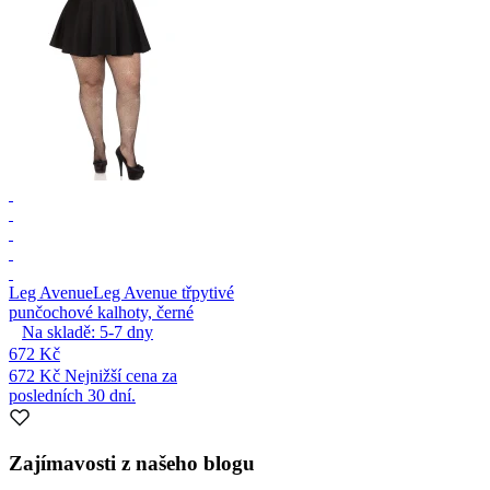
Leg Avenue
Leg Avenue třpytivé
punčochové kalhoty, černé
Na skladě:
5-7
dny
672 Kč
672 Kč
Nejnižší cena za
posledních 30 dní.
Zajímavosti z našeho blogu