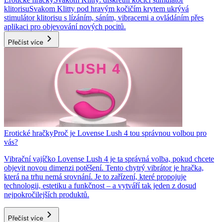
klitorisu
Svakom Klitty pod hravým kočičím krytem ukrývá
stimulátor klitorisu s lízáním, sáním, vibracemi a ovládáním přes
aplikaci pro objevování nových pocitů.
Přečíst více
Erotické hračky
Proč je Lovense Lush 4 tou správnou volbou pro
vás?
Vibrační vajíčko Lovense Lush 4 je ta správná volba, pokud chcete
objevit novou dimenzi potěšení. Tento chytrý vibrátor je hračka,
která na trhu nemá srovnání. Je to zařízení, které propojuje
technologii, estetiku a funkčnost – a vytváří tak jeden z dosud
nejpokročilejších produktů.
Přečíst více