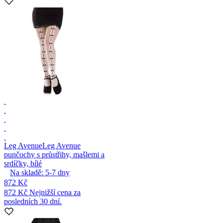
Leg Avenue
Leg Avenue
punčochy s průstřihy, mašlemi a
srdíčky, bílé
Na skladě:
5-7
dny
872 Kč
872 Kč
Nejnižší cena za
posledních 30 dní.