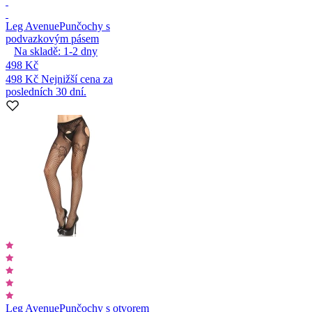
Leg Avenue
Punčochy s
podvazkovým pásem
Na skladě:
1-2
dny
498 Kč
498 Kč
Nejnižší cena za
posledních 30 dní.
Leg Avenue
Punčochy s otvorem