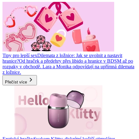
Tipy pro lepší sex
Dilemata z ložnice: Jak se uvolnit a nastavit
hranice?
Od hraček a předehry přes libido a hranice v BDSM až po
rozpaky v obchodě. Lara a Monika odpovídají na upřímná dilemata
z ložnice.
Přečíst více
Erotické hračky
Svakom Klitty: diskrétní kočičí stimulátor