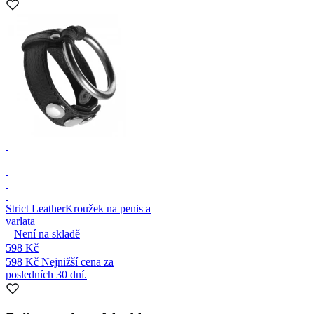
Strict Leather
Kroužek na penis a
varlata
Není na skladě
598 Kč
598 Kč
Nejnižší cena za
posledních 30 dní.