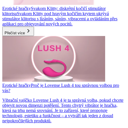
Erotické hračky
Svakom Klitty: diskrétní kočičí stimulátor
klitorisu
Svakom Klitty pod hravým kočičím krytem ukrývá
stimulátor klitorisu s lízáním, sáním, vibracemi a ovládáním přes
aplikaci pro objevování nových pocitů.
Přečíst více
Erotické hračky
Proč je Lovense Lush 4 tou správnou volbou pro
vás?
Vibrační vajíčko Lovense Lush 4 je ta správná volba, pokud chcete
objevit novou dimenzi potěšení. Tento chytrý vibrátor je hračka,
která na trhu nemá srovnání. Je to zařízení, které propojuje
technologii, estetiku a funkčnost – a vytváří tak jeden z dosud
nejpokročilejších produktů.