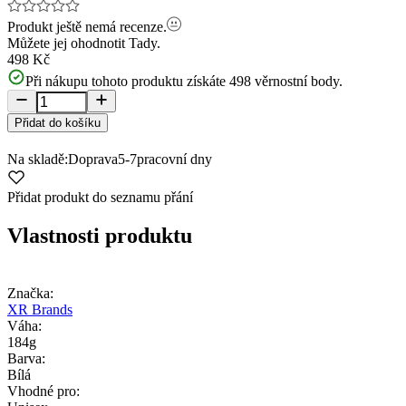
Produkt ještě nemá recenze.
Můžete jej ohodnotit
Tady.
498 Kč
Při nákupu tohoto produktu získáte
498
věrnostní body.
Přidat do košíku
Na skladě:
Doprava
5-7
pracovní dny
Přidat produkt do seznamu přání
Vlastnosti produktu
Značka:
XR Brands
Váha:
184g
Barva:
Bílá
Vhodné pro: