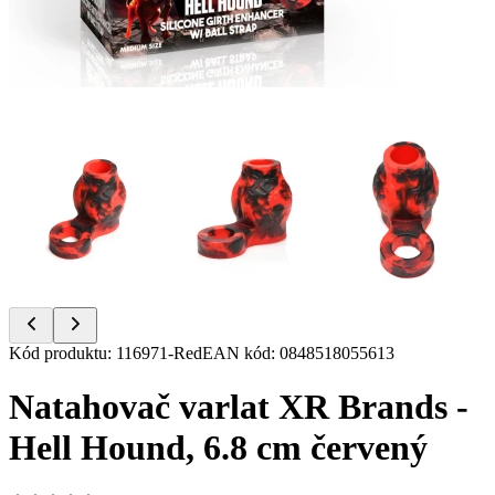
Item
Kód produktu
:
116971-Red
EAN kód
:
0848518055613
1
of
Natahovač varlat XR Brands -
16
Hell Hound, 6.8 cm červený