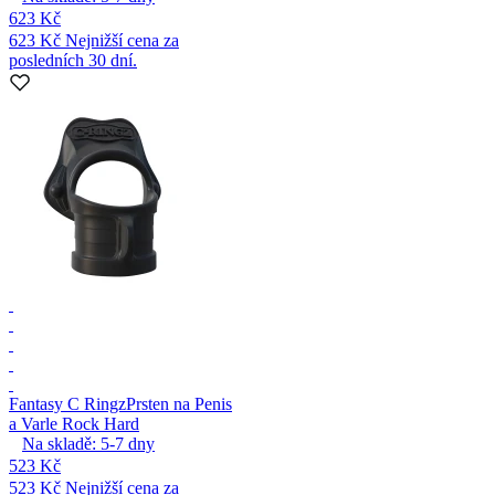
623 Kč
623 Kč
Nejnižší cena za
posledních 30 dní.
Fantasy C Ringz
Prsten na Penis
a Varle Rock Hard
Na skladě:
5-7
dny
523 Kč
523 Kč
Nejnižší cena za