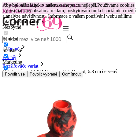
Aby byl váš zážitek v našem e-shopu co nejlepší.
Používáme cookies
😽
Svakom Klitty: O 380 Kč LEVNĚJI
k personalizaci obsahu a reklam, poskytování funkcí sociálních médií
Kód: KLITTY →
a analýze návštěvnosti. Informace o vašem používání webu sdílíme
také s našimi partnery.
Nezbytné
Funkční
Domů
Statistické
Pro něj
Marketing
Rozšiřovače varlat
Natahovač varlat XR Brands - Hell Hound, 6.8 cm červený
Povolit vše
Povolit vybrané
Odmítnout