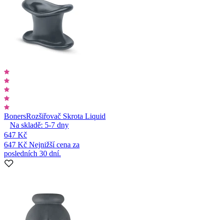
Boners
Rozšiřovač Skrota Liquid
Na skladě:
5-7
dny
647 Kč
647 Kč
Nejnižší cena za
posledních 30 dní.