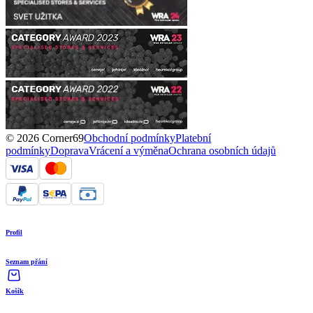
© 2026 Corner69
Obchodní podmínky
Platební
podmínky
Doprava
Vrácení a výměna
Ochrana osobních údajů
Profil
Seznam přání
Košík