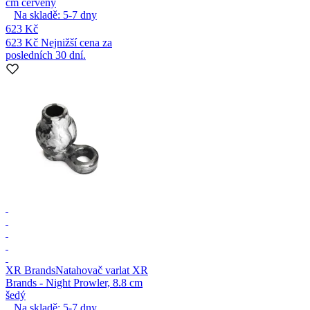
cm červený
Na skladě:
5-7
dny
623 Kč
623 Kč
Nejnižší cena za
posledních 30 dní.
XR Brands
Natahovač varlat XR
Brands - Night Prowler, 8.8 cm
šedý
Na skladě:
5-7
dny