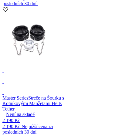
posledních 30 dní.
Master Series
Streče na Šourku s
Kotníkovými Manžetami Hells
Tether
Není na skladě
2 190 Kč
2 190 Kč
Nejnižší cena za
posledních 30 dní.