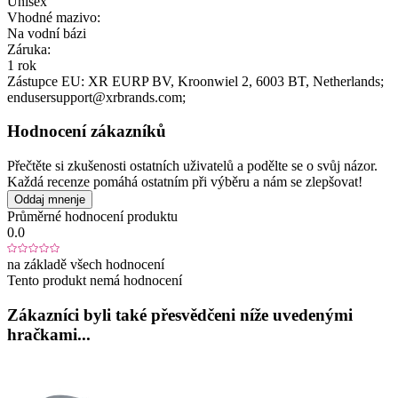
Unisex
Vhodné mazivo:
Na vodní bázi
Záruka:
1 rok
Zástupce EU:
XR EURP BV
, Kroonwiel 2
, 6003 BT
, Netherlands;
endusersupport@xrbrands.com;
Hodnocení zákazníků
Přečtěte si zkušenosti ostatních uživatelů a podělte se o svůj názor.
Každá recenze pomáhá ostatním při výběru a nám se zlepšovat!
Oddaj mnenje
Průměrné hodnocení produktu
0.0
na základě všech hodnocení
Tento produkt nemá hodnocení
Zákazníci byli také přesvědčeni níže uvedenými
hračkami...