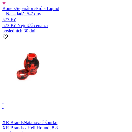
Boners
Separátor skróta Liquid
Na skladě:
5-7
dny
573 Kč
573 Kč
Nejnižší cena za
posledních 30 dní.
XR Brands
Natahovač šourku
XR Brands - Hell Hound, 8.8