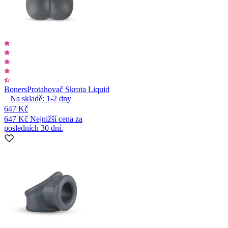
Boners
Protahovač Skrota Liquid
Na skladě:
1-2
dny
647 Kč
647 Kč
Nejnižší cena za
posledních 30 dní.