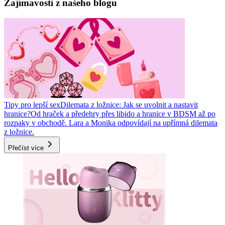
Zajímavosti z našeho blogu
Tipy pro lepší sex
Dilemata z ložnice: Jak se uvolnit a nastavit
hranice?
Od hraček a předehry přes libido a hranice v BDSM až po
rozpaky v obchodě. Lara a Monika odpovídají na upřímná dilemata
z ložnice.
Přečíst více