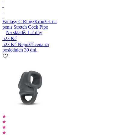
Fantasy C Ringz
Kroužek na
penis Stretch Cock Pipe
Na skladě:
1-2
dny
523 Kč
523 Kč
Nejnižší cena za
posledních 30 dní.