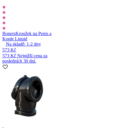
Boners
Kroužek na Penis a
Koule Liquid
Na skladě:
1-2
dny
573 Kč
573 Kč
Nejnižší cena za
posledních 30 dní.