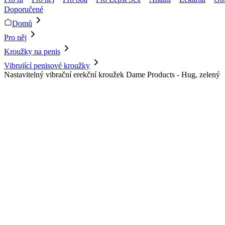
Doporučené
Domů
Pro něj
Kroužky na penis
Vibrující penisové kroužky
Nastavitelný vibrační erekční kroužek Dame Products - Hug, zelený