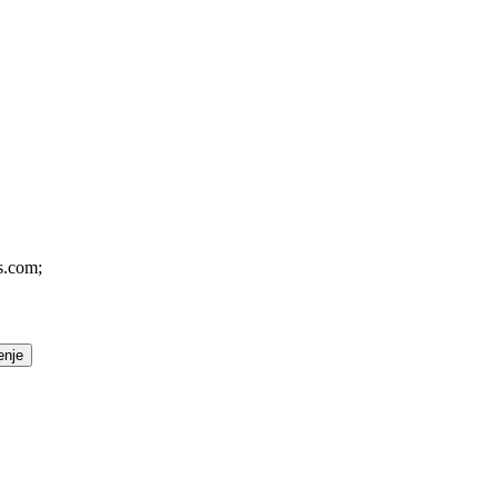
s.com;
enje