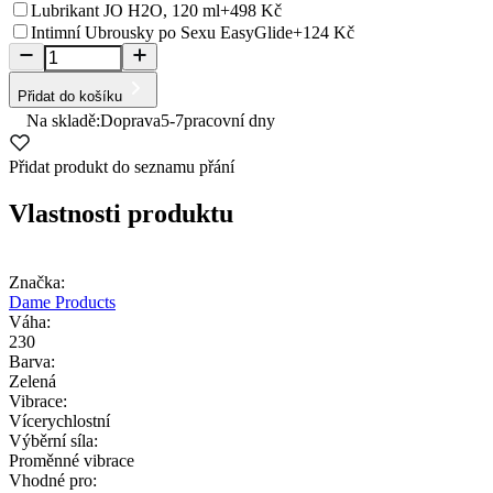
Lubrikant JO H2O, 120 ml
+498 Kč
Intimní Ubrousky po Sexu EasyGlide
+124 Kč
Přidat do košíku
Na skladě:
Doprava
5-7
pracovní dny
Přidat produkt do seznamu přání
Vlastnosti produktu
Značka:
Dame Products
Váha:
230
Barva:
Zelená
Vibrace:
Vícerychlostní
Výběrní síla:
Proměnné vibrace
Vhodné pro: