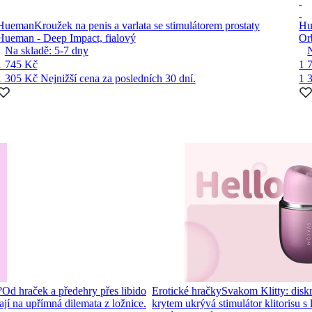
Hueman
Kroužek na penis a varlata se stimulátorem prostaty
Hu
Hueman - Deep Impact, fialový
Orb
Na skladě:
5-7
dny
1 745 Kč
1 
1 305 Kč
Nejnižší cena za posledních 30 dní.
1 
?
Od hraček a předehry přes libido
Erotické hračky
Svakom Klitty: diskré
í na upřímná dilemata z ložnice.
krytem ukrývá stimulátor klitorisu s