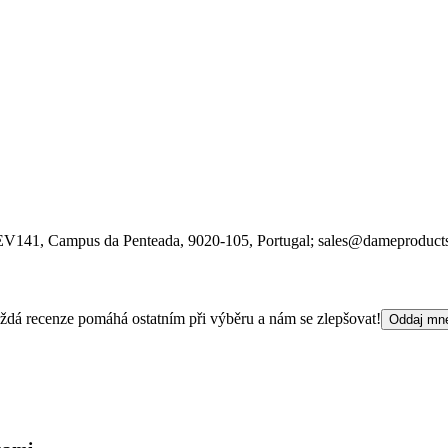
 EV141, Campus da Penteada
, 9020-105
, Portugal;
sales@dameproduct
 Každá recenze pomáhá ostatním při výběru a nám se zlepšovat!
Oddaj mn