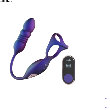
ami...