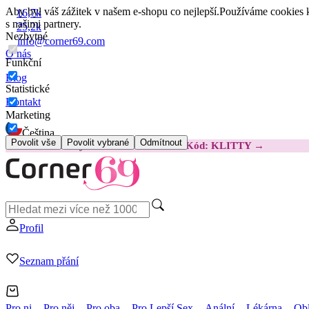
Aby byl váš zážitek v našem e-shopu co nejlepší.
Používáme cookies k
16,7k
s našimi partnery.
25,2k
Nezbytné
info@corner69.com
O nás
Funkční
Blog
Statistické
Kontakt
Marketing
Čeština
Povolit vše
Povolit vybrané
Odmítnout
😽
Svakom Klitty: O 380 Kč LEVNĚJI
Kód: KLITTY →
Profil
Seznam přání
Pro ni
Pro něj
Pro oba
Pro Lepší Sex
Anální
Lékárna
Obl