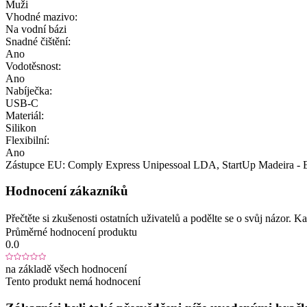
Muži
Vhodné mazivo:
Na vodní bázi
Snadné čištění:
Ano
Vodotěsnost:
Ano
Nabíječka:
USB-C
Materiál:
Silikon
Flexibilní:
Ano
Zástupce EU:
Comply Express Unipessoal LDA
, StartUp Madeira -
Hodnocení zákazníků
Přečtěte si zkušenosti ostatních uživatelů a podělte se o svůj názor.
Průměrné hodnocení produktu
0.0
na základě všech hodnocení
Tento produkt nemá hodnocení