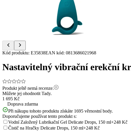
of
5
Item
Kód produktu
:
E35838
EAN kód
:
0813686021968
1
of
Nastavitelný vibrační erekční 
5
Produkt ještě nemá recenze.
Můžete jej ohodnotit
Tady.
1 695 Kč
Doprava zdarma
Při nákupu tohoto produktu získáte
1695
věrnostní body.
Doporučujeme používat tento produkt s:
Vodní Založený Lubrikační Gel Delicate Drops, 150 ml
+248 Kč
Čistič na Hračky Delicate Drops, 150 ml
+248 Kč