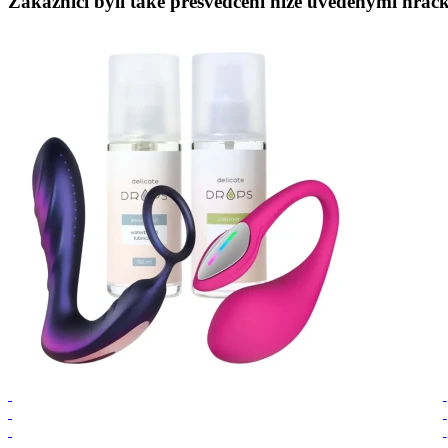
Zákazníci byli také přesvědčeni níže uvedenými hračk