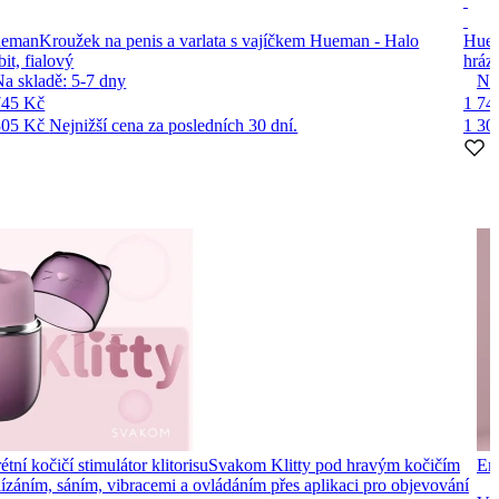
eman
Kroužek na penis a varlata s vajíčkem Hueman - Halo
Hue
it, fialový
hráze
Na skladě:
5-7
dny
Na
745 Kč
1 74
305 Kč
Nejnižší cena za posledních 30 dní.
1 30
tní kočičí stimulátor klitorisu
Svakom Klitty pod hravým kočičím
Ero
 lízáním, sáním, vibracemi a ovládáním přes aplikaci pro objevování