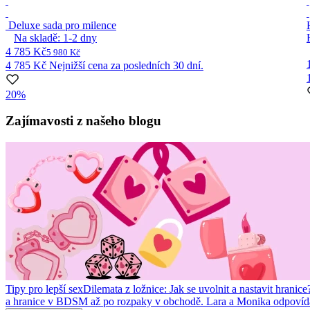
Deluxe sada pro milence
Na skladě:
1-2
dny
4 785 Kč
5 980 Kč
4 785 Kč
Nejnižší cena za posledních 30 dní.
20%
Item
1
Zajímavosti z našeho blogu
of
10
Tipy pro lepší sex
Dilemata z ložnice: Jak se uvolnit a nastavit hranice
a hranice v BDSM až po rozpaky v obchodě. Lara a Monika odpovídaj