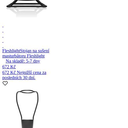
Fleshlight
Stojan na sušení
masturbátoru Fleshlight
Na skladě:
5-7
dny
672 Kč
672 Kč
Nejnižší cena za
posledních 30 dní.