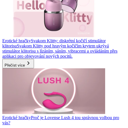
Erotické hračky
Svakom Klitty: diskrétní kočičí stimulátor
klitorisu
Svakom Klitty pod hravým kočičím krytem ukrývá
stimulátor klitorisu s lízáním, sáním, vibracemi a ovládáním přes
aplikaci pro objevování nových pocitů.
Přečíst více
Erotické hračky
Proč je Lovense Lush 4 tou správnou volbou pro
vás?