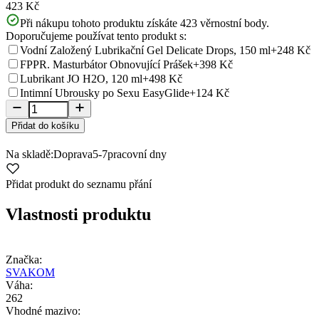
423 Kč
Při nákupu tohoto produktu získáte
423
věrnostní body.
Doporučujeme používat tento produkt s:
Vodní Založený Lubrikační Gel Delicate Drops, 150 ml
+248 Kč
FPPR. Masturbátor Obnovující Prášek
+398 Kč
Lubrikant JO H2O, 120 ml
+498 Kč
Intimní Ubrousky po Sexu EasyGlide
+124 Kč
Přidat do košíku
Na skladě:
Doprava
5-7
pracovní dny
Přidat produkt do seznamu přání
Vlastnosti produktu
Značka:
SVAKOM
Váha:
262
Vhodné mazivo: