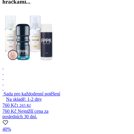
hračkami...
Sada pro každodenní potěšení
Na skladě:
1-2
dny
760 Kč
1 265 Kč
760 Kč
Nejnižší cena za
posledních 30 dní.
40%