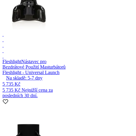
Fleshlight
Nástavec pro
Bezdrátové Použití Masturbátorů
Fleshlight - Universal Launch
Na skladě:
5-7
dny
5 735 Kč
5 735 Kč
Nejnižší cena za
posledních 30 dní.