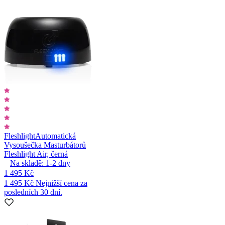
Fleshlight
Automatická
Vysoušečka Masturbátorů
Fleshlight Air, černá
Na skladě:
1-2
dny
1 495 Kč
1 495 Kč
Nejnižší cena za
posledních 30 dní.