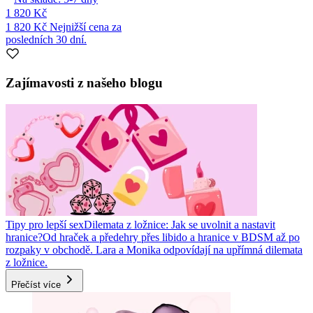
1 820 Kč
1 820 Kč
Nejnižší cena za
posledních 30 dní.
Zajímavosti z našeho blogu
Tipy pro lepší sex
Dilemata z ložnice: Jak se uvolnit a nastavit
hranice?
Od hraček a předehry přes libido a hranice v BDSM až po
rozpaky v obchodě. Lara a Monika odpovídají na upřímná dilemata
z ložnice.
Přečíst více