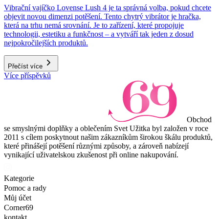
Vibrační vajíčko Lovense Lush 4 je ta správná volba, pokud chcete
objevit novou dimenzi potěšení. Tento chytrý vibrátor je hračka,
která na trhu nemá srovnání. Je to zařízení, které propojuje
technologii, estetiku a funkčnost – a vytváří tak jeden z dosud
nejpokročilejších produktů.
Přečíst více
Více příspěvků
Obchod
se smyslnými doplňky a oblečením Svet Užitka byl založen v roce
2011 s cílem poskytnout našim zákazníkům širokou škálu produktů,
které přinášejí potěšení různými způsoby, a zároveň nabízejí
vynikající uživatelskou zkušenost při online nakupování.
Kategorie
Pomoc a rady
Můj účet
Corner69
kontakt