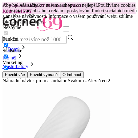
Aby byl váš zážitek v našem e-shopu co nejlepší.
Používáme cookies
😽
Svakom Klitty: O 380 Kč LEVNĚJI
k personalizaci obsahu a reklam, poskytování funkcí sociálních médií
Kód: KLITTY →
a analýze návštěvnosti. Informace o vašem používání webu sdílíme
také s našimi partnery.
Nezbytné
Funkční
Domů
Statistické
Pro něj
Marketing
Masturbátory
Doplňky
Povolit vše
Povolit vybrané
Odmítnout
Náhradní návlek pro masturbátor Svakom - Alex Neo 2