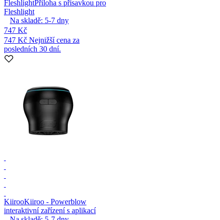
Fleshlight
Příloha s přísavkou pro
Fleshlight
Na skladě:
5-7
dny
747 Kč
747 Kč
Nejnižší cena za
posledních 30 dní.
Kiiroo
Kiiroo - Powerblow
interaktivní zařízení s aplikací
Na skladě:
5-7
dny