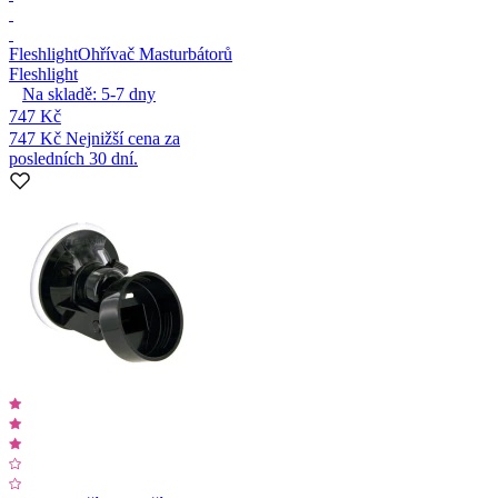
Fleshlight
Ohřívač Masturbátorů
Fleshlight
Na skladě:
5-7
dny
747 Kč
747 Kč
Nejnižší cena za
posledních 30 dní.