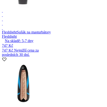
Fleshlight
Sušák na masturbátory
Fleshlight
Na skladě:
5-7
dny
747 Kč
747 Kč
Nejnižší cena za
posledních 30 dní.