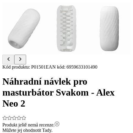
Item
Kód produktu
:
P01501
EAN kód
:
6959633101490
1
of
Náhradní návlek pro
3
masturbátor Svakom - Alex
Neo 2
Produkt ještě nemá recenze.
Můžete jej ohodnotit
Tady.