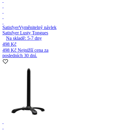
Satisfyer
Vyměnitelný návlek
Satisfyer Lusty Tongues
Na skladě:
5-7
dny
498 Kč
498 Kč
Nejnižší cena za
posledních 30 dní.