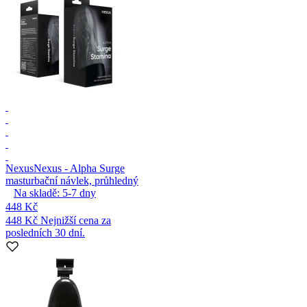
Nexus
Nexus - Alpha Surge
masturbační návlek, průhledný
Na skladě:
5-7
dny
448 Kč
448 Kč
Nejnižší cena za
posledních 30 dní.