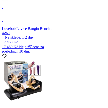
Lovebotz
Lavice Bangin Bench -
4-v-1
Na skladě:
1-2
dny
17 460 Kč
17 460 Kč
Nejnižší cena za
posledních 30 dní.