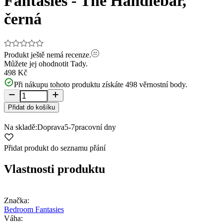
Fantasies - The Handlebar,
černá
Produkt ještě nemá recenze.
Můžete jej ohodnotit
Tady.
498 Kč
Při nákupu tohoto produktu získáte
498
věrnostní body.
Přidat do košíku
Na skladě:
Doprava
5-7
pracovní dny
Přidat produkt do seznamu přání
Vlastnosti produktu
Značka:
Bedroom Fantasies
Váha: