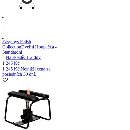
Easytoys Fetish
Collection
Dveřní Houpačka -
Standardní
Na skladě:
1-2
dny
1 245 Kč
1 245 Kč
Nejnižší cena za
posledních 30 dní.