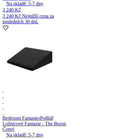
Na skladě:
5-7
dny
3 240 Kč
3 240 Kč
Nejnižší cena za
posledních 30 dní.
Bedroom Fantasies
Polštář
Ložnicové Fantazie - The Boost,
Černý
Na skladě:
5-7
dny