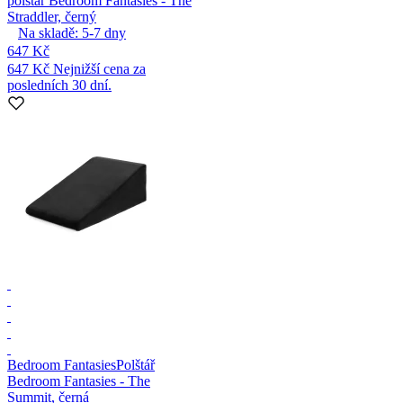
polštář Bedroom Fantasies - The
Straddler, černý
Na skladě:
5-7
dny
647 Kč
647 Kč
Nejnižší cena za
posledních 30 dní.
Bedroom Fantasies
Polštář
Bedroom Fantasies - The
Summit, černá