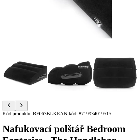
Item
Kód produktu
:
BF063BLK
EAN kód
:
8719934019515
1
of
Nafukovací polštář Bedroom
6