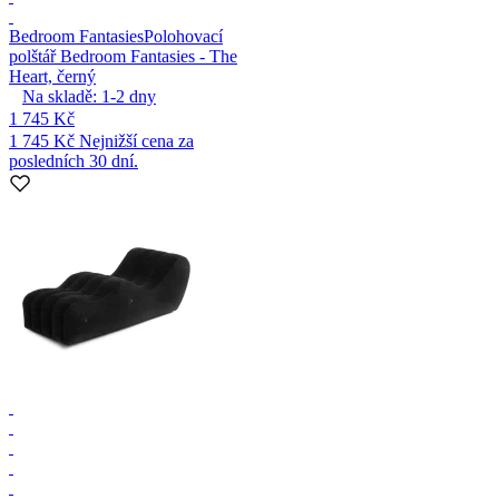
Bedroom Fantasies
Polohovací
polštář Bedroom Fantasies - The
Heart, černý
Na skladě:
1-2
dny
1 745 Kč
1 745 Kč
Nejnižší cena za
posledních 30 dní.