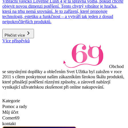
Vibrační vajíčko Lovense Lush 4 je ta správná volba, pokud chcete
objevit novou dimenzi potěšení. Tento chytrý vibrátor je hračka,
která na trhu nemá srovnání. Je to zařízení, které propojuje
technologii, estetiku a funkčnost – a vytváří tak jeden z dosud
nejpokročilejších produktů.
Přečíst více
Více příspěvků
Obchod
se smyslnými doplňky a oblečením Svet Užitka byl založen v roce
2011 s cílem poskytnout našim zákazníkům širokou škálu produktů,
které přinášejí potěšení různými způsoby, a zároveň nabízejí
vynikající uživatelskou zkušenost při online nakupování.
Kategorie
Pomoc a rady
Můj účet
Corner69
kontakt