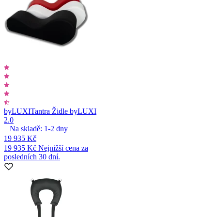
byLUXI
Tantra Židle byLUXI
2.0
Na skladě:
1-2
dny
19 935 Kč
19 935 Kč
Nejnižší cena za
posledních 30 dní.