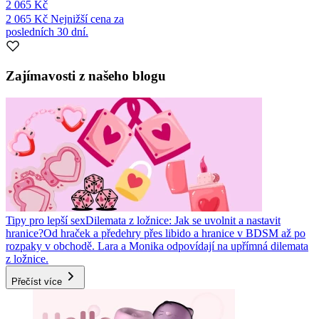
2 065 Kč
2 065 Kč
Nejnižší cena za
posledních 30 dní.
Zajímavosti z našeho blogu
Tipy pro lepší sex
Dilemata z ložnice: Jak se uvolnit a nastavit
hranice?
Od hraček a předehry přes libido a hranice v BDSM až po
rozpaky v obchodě. Lara a Monika odpovídají na upřímná dilemata
z ložnice.
Přečíst více