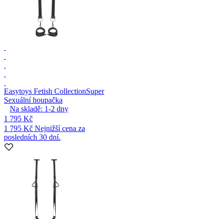
Easytoys Fetish Collection
Super
Sexuální houpačka
Na skladě:
1-2
dny
1 795 Kč
1 795 Kč
Nejnižší cena za
posledních 30 dní.