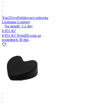
You2Toys
Nafukovací pohovka
Louisiana Lounger
Na skladě:
1-2
dny
8 855 Kč
8 855 Kč
Nejnižší cena za
posledních 30 dní.