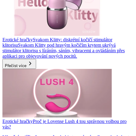
Erotické hračky
Svakom Klitty: diskrétní kočičí stimulátor
klitorisu
Svakom Klitty pod hravým kočičím krytem ukrývá
stimulátor klitorisu s lízáním, sáním, vibracemi a ovládáním přes
aplikaci pro objevování nových pocitů.
Přečíst více
Erotické hračky
Proč je Lovense Lush 4 tou správnou volbou pro
vás?