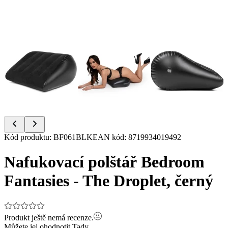
Item
Kód produktu
:
BF061BLK
EAN kód
:
8719934019492
1
of
Nafukovací polštář Bedroom
7
Fantasies - The Droplet, černý
Produkt ještě nemá recenze.
Můžete jej ohodnotit
Tady.