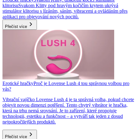
klitorisu
Svakom Klitty pod hravým kočičím krytem ukrývá
stimulátor klitorisu s lízáním, sáním, vibracemi a ovládáním přes
aplikaci pro objevování nových pocitů.
Přečíst více
Erotické hračky
Proč je Lovense Lush 4 tou správnou volbou pro
vás?
Vibrační vajíčko Lovense Lush 4 je ta správná volba, pokud chcete
objevit novou dimenzi potěšení. Tento chytrý vibrátor je hračka,
která na trhu nemá srovnání. Je to zařízení, které propojuje
technologii, estetiku a funkčnost – a vytváří tak jeden z dosud
nejpokročilejších produktů.
Přečíst více