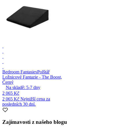
Bedroom Fantasies
Polštář
Ložnicové Fantazie - The Boost,
Černý
Na skladě:
5-7
dny
2 065 Kč
2 065 Kč
Nejnižší cena za
posledních 30 dní.
Zajímavosti z našeho blogu