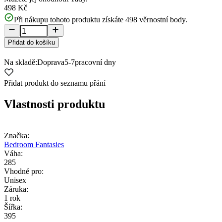
498 Kč
Při nákupu tohoto produktu získáte
498
věrnostní body.
Přidat do košíku
Na skladě:
Doprava
5-7
pracovní dny
Přidat produkt do seznamu přání
Vlastnosti produktu
Značka:
Bedroom Fantasies
Váha:
285
Vhodné pro:
Unisex
Záruka:
1 rok
Šířka:
395