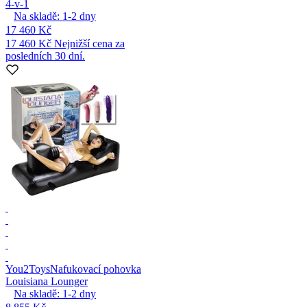
4-v-1
Na skladě:
1-2
dny
17 460 Kč
17 460 Kč
Nejnižší cena za
posledních 30 dní.
You2Toys
Nafukovací pohovka
Louisiana Lounger
Na skladě:
1-2
dny