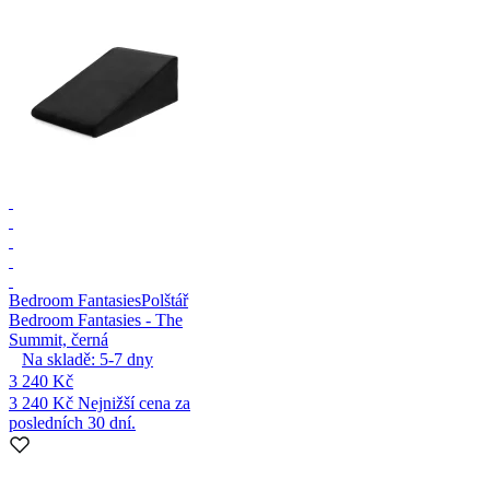
Bedroom Fantasies
Polštář
Bedroom Fantasies - The
Summit, černá
Na skladě:
5-7
dny
3 240 Kč
3 240 Kč
Nejnižší cena za
posledních 30 dní.