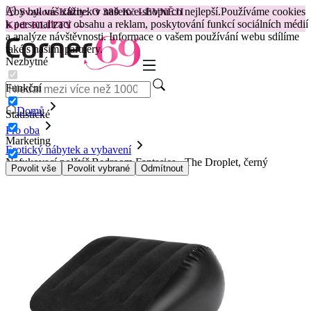
Aby byl váš zážitek v našem e-shopu co nejlepší.
Používáme cookies
😽
Svakom Klitty: O 380 Kč LEVNĚJI
k personalizaci obsahu a reklam, poskytování funkcí sociálních médií
Kód: KLITTY →
a analýze návštěvnosti. Informace o vašem používání webu sdílíme
také s našimi partnery.
Nezbytné
Funkční
Domů
Statistické
Pro oba
Marketing
Erotický nábytek a vybavení
Nafukovací polštář Bedroom Fantasies - The Droplet, černý
Povolit vše
Povolit vybrané
Odmítnout