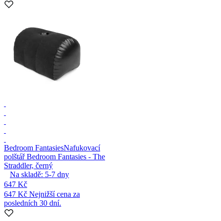
Bedroom Fantasies
Nafukovací
polštář Bedroom Fantasies - The
Straddler, černý
Na skladě:
5-7
dny
647 Kč
647 Kč
Nejnižší cena za
posledních 30 dní.