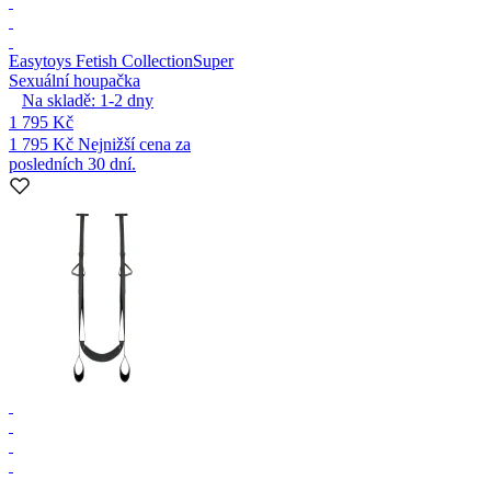
Easytoys Fetish Collection
Super
Sexuální houpačka
Na skladě:
1-2
dny
1 795 Kč
1 795 Kč
Nejnižší cena za
posledních 30 dní.