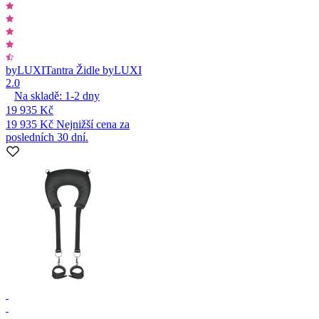
byLUXI
Tantra Židle byLUXI
2.0
Na skladě:
1-2
dny
19 935 Kč
19 935 Kč
Nejnižší cena za
posledních 30 dní.