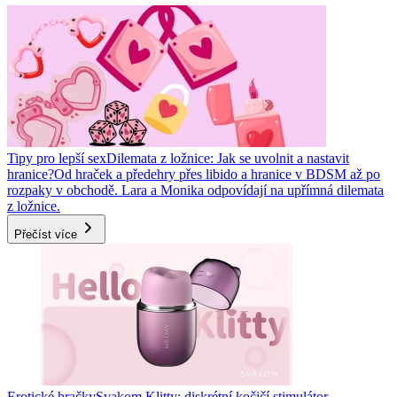
Tipy pro lepší sex
Dilemata z ložnice: Jak se uvolnit a nastavit
hranice?
Od hraček a předehry přes libido a hranice v BDSM až po
rozpaky v obchodě. Lara a Monika odpovídají na upřímná dilemata
z ložnice.
Přečíst více
Erotické hračky
Svakom Klitty: diskrétní kočičí stimulátor