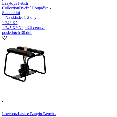
Easytoys Fetish
Collection
Dveřní Houpačka -
Standardní
Na skladě:
1-2
dny
1 245 Kč
1 245 Kč
Nejnižší cena za
posledních 30 dní.
Lovebotz
Lavice Bangin Bench -