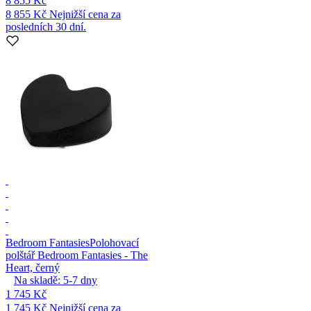
8 855 Kč
8 855 Kč
Nejnižší cena za
posledních 30 dní.
Bedroom Fantasies
Polohovací
polštář Bedroom Fantasies - The
Heart, černý
Na skladě:
5-7
dny
1 745 Kč
1 745 Kč
Nejnižší cena za