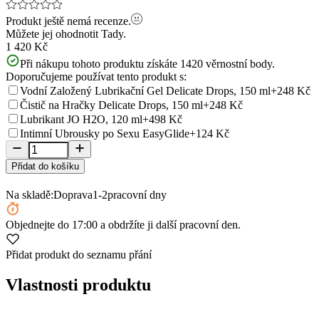
Produkt ještě nemá recenze.
Můžete jej ohodnotit
Tady.
1 420 Kč
Při nákupu tohoto produktu získáte
1420
věrnostní body.
Doporučujeme používat tento produkt s:
Vodní Založený Lubrikační Gel Delicate Drops, 150 ml
+248 Kč
Čistič na Hračky Delicate Drops, 150 ml
+248 Kč
Lubrikant JO H2O, 120 ml
+498 Kč
Intimní Ubrousky po Sexu EasyGlide
+124 Kč
Přidat do košíku
Na skladě:
Doprava
1-2
pracovní dny
Objednejte
do 17:00
a obdržíte ji další pracovní den.
Přidat produkt do seznamu přání
Vlastnosti produktu