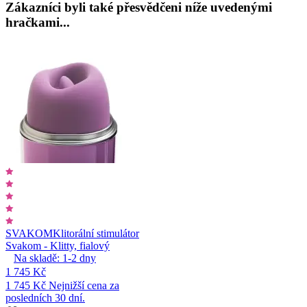
Zákazníci byli také přesvědčeni níže uvedenými
hračkami...
SVAKOM
Klitorální stimulátor
Svakom - Klitty, fialový
Na skladě:
1-2
dny
1 745 Kč
1 745 Kč
Nejnižší cena za
posledních 30 dní.