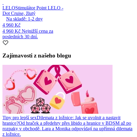
LELO
Stimulátor Point LELO -
Dot Cruise, žlutý
Na skladě:
1-2
dny
4 960 Kč
4 960 Kč
Nejnižší cena za
posledních 30 dní.
Zajímavosti z našeho blogu
Tipy pro lepší sex
Dilemata z ložnice: Jak se uvolnit a nastavit
hranice?
Od hraček a předehry přes libido a hranice v BDSM až po
rozpaky v obchodě. Lara a Monika odpovídají na upřímná dilemata
z ložnice.