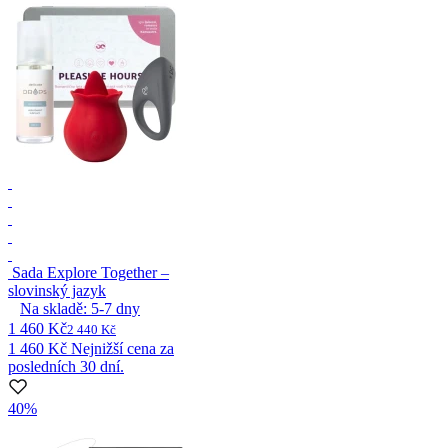
Sada Explore Together –
slovinský jazyk
Na skladě:
5-7
dny
1 460 Kč
2 440 Kč
1 460 Kč
Nejnižší cena za
posledních 30 dní.
40%