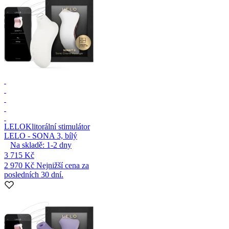
LELO
Klitorální stimulátor
LELO - SONA 3, bílý
Na skladě:
1-2
dny
3 715 Kč
2 970 Kč
Nejnižší cena za
posledních 30 dní.