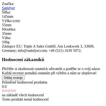
Značka:
Satisfyer
Šířka:
145mm
Výška (cm):
55mm
Hloubka:
35mm
Váha:
106g
Zástupce EU:
Triple A Sales GmbH
, Am Lenkwerk 3
, 33609
,
Germany;
info@satisfyer.com;
+49 (521) 1639 5972;
Hodnocení zákazníků
Přečtěte si zkušenosti ostatních uživatelů a podělte se o svůj názor.
Každá recenze pomáhá ostatním při výběru a nám se zlepšovat!
Oddaj mnenje
Průměrné hodnocení produktu
0.0
na základě všech hodnocení
Tento produkt nemá hodnocení