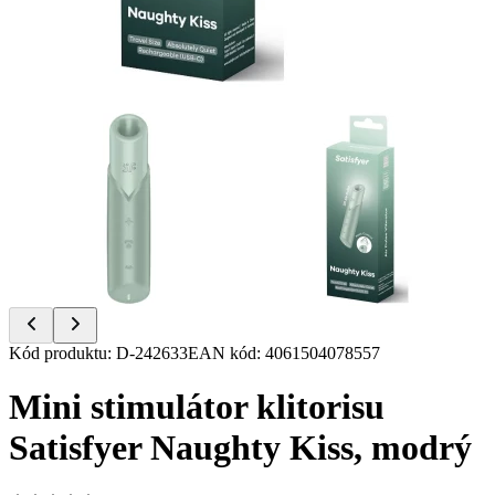
Item
Kód produktu
:
D-242633
EAN kód
:
4061504078557
1
of
Mini stimulátor klitorisu
2
Satisfyer Naughty Kiss, modrý