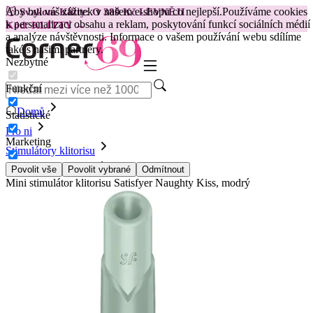
Aby byl váš zážitek v našem e-shopu co nejlepší.
Používáme cookies
😽
Svakom Klitty: O 380 Kč LEVNĚJI
k personalizaci obsahu a reklam, poskytování funkcí sociálních médií
Kód: KLITTY →
a analýze návštěvnosti. Informace o vašem používání webu sdílíme
také s našimi partnery.
Nezbytné
Funkční
Domů
Statistické
Pro ni
Marketing
Stimulátory klitorisu
Vibrační stimulátory
Povolit vše
Povolit vybrané
Odmítnout
Mini stimulátor klitorisu Satisfyer Naughty Kiss, modrý