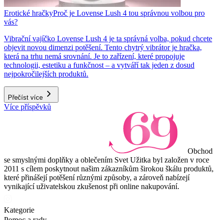
Erotické hračky
Proč je Lovense Lush 4 tou správnou volbou pro
vás?
Vibrační vajíčko Lovense Lush 4 je ta správná volba, pokud chcete
objevit novou dimenzi potěšení. Tento chytrý vibrátor je hračka,
která na trhu nemá srovnání. Je to zařízení, které propojuje
technologii, estetiku a funkčnost – a vytváří tak jeden z dosud
nejpokročilejších produktů.
Přečíst více
Více příspěvků
Obchod
se smyslnými doplňky a oblečením Svet Užitka byl založen v roce
2011 s cílem poskytnout našim zákazníkům širokou škálu produktů,
které přinášejí potěšení různými způsoby, a zároveň nabízejí
vynikající uživatelskou zkušenost při online nakupování.
Kategorie
Pomoc a rady