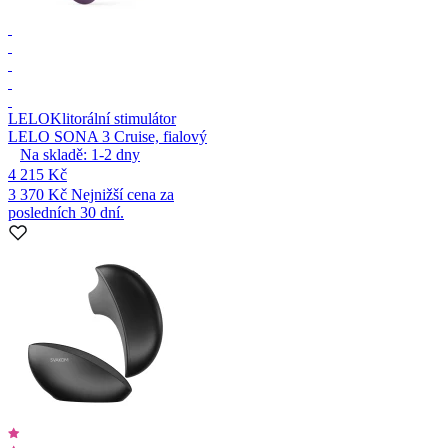
LELO
Klitorální stimulátor
LELO SONA 3 Cruise, fialový
Na skladě:
1-2
dny
4 215 Kč
3 370 Kč
Nejnižší cena za
posledních 30 dní.