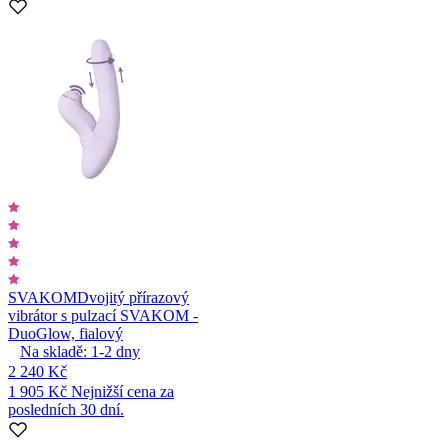
SVAKOM
Dvojitý přírazový
vibrátor s pulzací SVAKOM -
DuoGlow, fialový
Na skladě:
1-2
dny
2 240 Kč
1 905 Kč
Nejnižší cena za
posledních 30 dní.