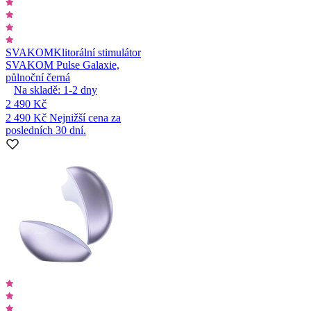
SVAKOM
Klitorální stimulátor
SVAKOM Pulse Galaxie,
půlnoční černá
Na skladě:
1-2
dny
2 490 Kč
2 490 Kč
Nejnižší cena za
posledních 30 dní.