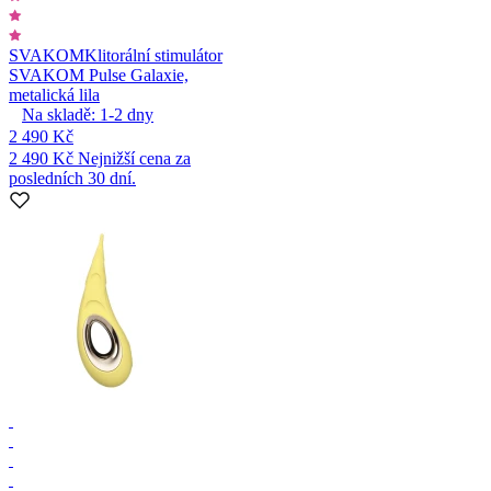
SVAKOM
Klitorální stimulátor
SVAKOM Pulse Galaxie,
metalická lila
Na skladě:
1-2
dny
2 490 Kč
2 490 Kč
Nejnižší cena za
posledních 30 dní.