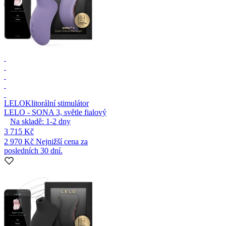
LELO
Klitorální stimulátor
LELO - SONA 3, světle fialový
Na skladě:
1-2
dny
3 715 Kč
2 970 Kč
Nejnižší cena za
posledních 30 dní.