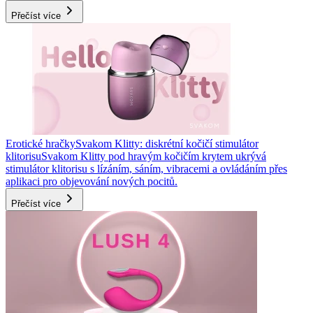
Přečíst více
Erotické hračky
Svakom Klitty: diskrétní kočičí stimulátor
klitorisu
Svakom Klitty pod hravým kočičím krytem ukrývá
stimulátor klitorisu s lízáním, sáním, vibracemi a ovládáním přes
aplikaci pro objevování nových pocitů.
Přečíst více