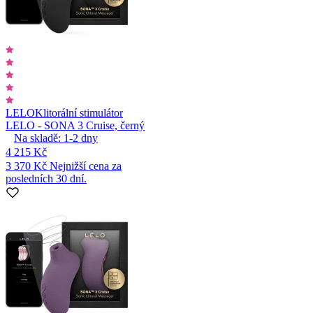
LELO
Klitorální stimulátor
LELO - SONA 3 Cruise, černý
Na skladě:
1-2
dny
4 215 Kč
3 370 Kč
Nejnižší cena za
posledních 30 dní.