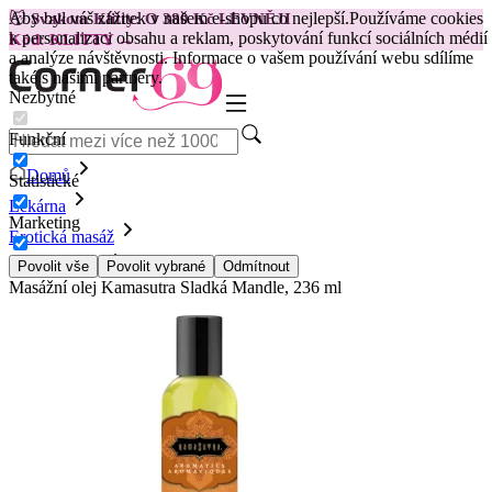
Aby byl váš zážitek v našem e-shopu co nejlepší.
Používáme cookies
😽
Svakom Klitty: O 380 Kč LEVNĚJI
k personalizaci obsahu a reklam, poskytování funkcí sociálních médií
Kód: KLITTY →
a analýze návštěvnosti. Informace o vašem používání webu sdílíme
také s našimi partnery.
Nezbytné
Funkční
Domů
Statistické
Lékárna
Marketing
Erotická masáž
Masážní oleje
Povolit vše
Povolit vybrané
Odmítnout
Masážní olej Kamasutra Sladká Mandle, 236 ml