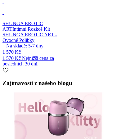
SHUNGA EROTIC
ART
Intimní Rozkoš Kit
SHUNGA EROTIC ART -
Ovocné Polibky
Na skladě:
5-7
dny
1 570 Kč
1 570 Kč
Nejnižší cena za
posledních 30 dní.
Zajímavosti z našeho blogu