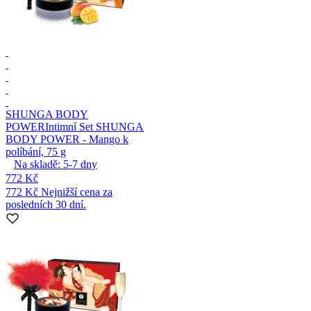
SHUNGA BODY
POWER
Intimní Set SHUNGA
BODY POWER - Mango k
políbání, 75 g
Na skladě:
5-7
dny
772 Kč
772 Kč
Nejnižší cena za
posledních 30 dní.