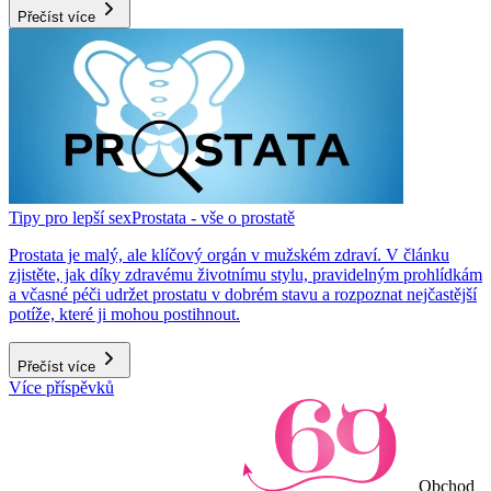
Přečíst více
Tipy pro lepší sex
Prostata - vše o prostatě
Prostata je malý, ale klíčový orgán v mužském zdraví. V článku
zjistěte, jak díky zdravému životnímu stylu, pravidelným prohlídkám
a včasné péči udržet prostatu v dobrém stavu a rozpoznat nejčastější
potíže, které ji mohou postihnout.
Přečíst více
Více příspěvků
Obchod