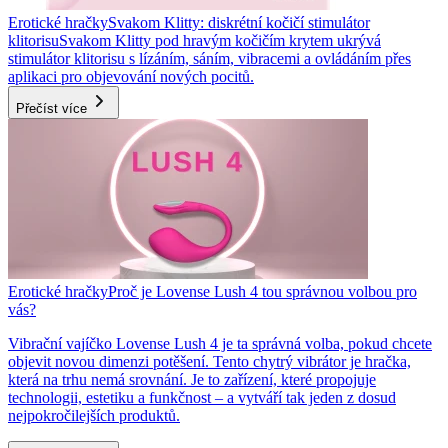
Erotické hračky
Svakom Klitty: diskrétní kočičí stimulátor
klitorisu
Svakom Klitty pod hravým kočičím krytem ukrývá
stimulátor klitorisu s lízáním, sáním, vibracemi a ovládáním přes
aplikaci pro objevování nových pocitů.
Přečíst více
Erotické hračky
Proč je Lovense Lush 4 tou správnou volbou pro
vás?
Vibrační vajíčko Lovense Lush 4 je ta správná volba, pokud chcete
objevit novou dimenzi potěšení. Tento chytrý vibrátor je hračka,
která na trhu nemá srovnání. Je to zařízení, které propojuje
technologii, estetiku a funkčnost – a vytváří tak jeden z dosud
nejpokročilejších produktů.