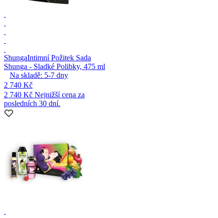
Shunga
Intimní Požitek Sada
Shunga - Sladké Polibky, 475 ml
Na skladě:
5-7
dny
2 740 Kč
2 740 Kč
Nejnižší cena za
posledních 30 dní.