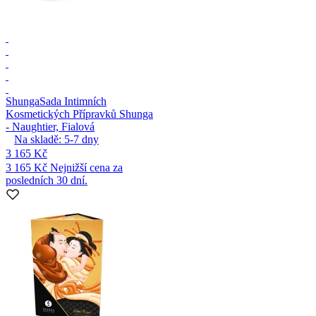
Shunga
Sada Intimních
Kosmetických Přípravků Shunga
- Naughtier, Fialová
Na skladě:
5-7
dny
3 165 Kč
3 165 Kč
Nejnižší cena za
posledních 30 dní.