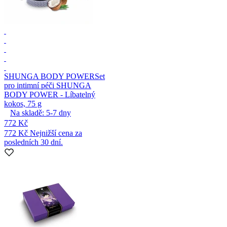
SHUNGA BODY POWER
Set
pro intimní péči SHUNGA
BODY POWER - Líbatelný
kokos, 75 g
Na skladě:
5-7
dny
772 Kč
772 Kč
Nejnižší cena za
posledních 30 dní.