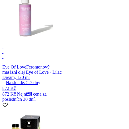
Eye Of Love
Feromonový
masážní olej Eye of Love - Lilac
Dream, 120 ml
Na skladě:
5-7
dny
872 Kč
872 Kč
Nejnižší cena za
posledních 30 dní.