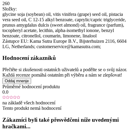
260
Složky:
glycine soja (soybean) oil, vitis vinifera (grape) seed oil, pistacia
vera seed oil, C 12-15 alkyl benzoate, caprylic/capric triglyceride,
prunus amygdalus dulcis (sweet almond) oil, fragrance (parfum),
tocopheryl acetate, lecithin, alpha-isomethyl ionone, benzyl
benzoate, citronellol, coumarin, limonene, linalool
Zástupce EU:
Kama Sutra Europe B.V.
, Bijsterhuizen 2116
, 6604
LG
, Netherlands;
customerservice@kamasutra.com;
Hodnocení zákazníků
Přečtěte si zkušenosti ostatních uživatelů a podělte se o svůj názor.
Každá recenze pomáhá ostatním při výběru a nám se zlepšovat!
Oddaj mnenje
Průměrné hodnocení produktu
0.0
na základě všech hodnocení
Tento produkt nemá hodnocení
Zákazníci byli také přesvědčeni níže uvedenými
hračkami...