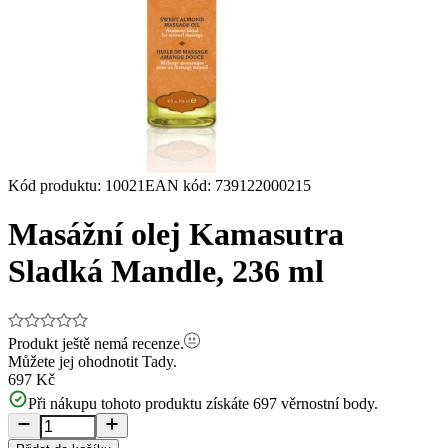
Kód produktu
:
10021
EAN kód
:
739122000215
Masážní olej Kamasutra
Sladká Mandle, 236 ml
Produkt ještě nemá recenze.
Můžete jej ohodnotit
Tady.
697 Kč
Při nákupu tohoto produktu získáte
697
věrnostní body.