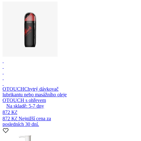
OTOUCH
Chytrý dávkovač
lubrikantu nebo masážního oleje
OTOUCH s ohřevem
Na skladě:
5-7
dny
872 Kč
872 Kč
Nejnižší cena za
posledních 30 dní.