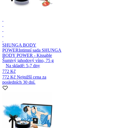
SHUNGA BODY
POWER
Intimní sada SHUNGA
BODY POWER - Kissable
Šumivý jahodový víno, 75 g
Na skladě:
5-7
dny
772 Kč
772 Kč
Nejnižší cena za
posledních 30 dní.