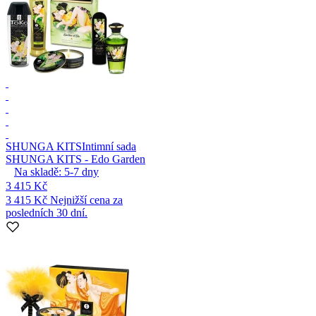
SHUNGA KITS
Intimní sada
SHUNGA KITS - Edo Garden
Na skladě:
5-7
dny
3 415 Kč
3 415 Kč
Nejnižší cena za
posledních 30 dní.