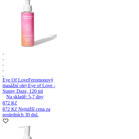
Eye Of Love
Feromonový
masážní olej Eye of Love -
Sunny Daze, 120 ml
Na skladě:
5-7
dny
872 Kč
872 Kč
Nejnižší cena za
posledních 30 dní.