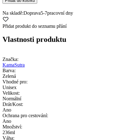
Přidat do košíku
Na skladě:
Doprava
5-7
pracovní dny
Přidat produkt do seznamu přání
Vlastnosti produktu
Značka:
KamaSutra
Barva:
Zelená
Vhodné pro:
Unisex
Velikost:
Normální
Drát/Kost:
Ano
Ochrana pro cestování:
Ano
Množství:
236ml
Váha: