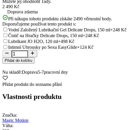
Můžete jej ohodnotit
Tady.
2 490 Kč
Doprava zdarma
Při nákupu tohoto produktu získáte
2490
věrnostní body.
Doporučujeme používat tento produkt s:
Vodní Založený Lubrikační Gel Delicate Drops, 150 ml
+248 Kč
Čistič na Hračky Delicate Drops, 150 ml
+248 Kč
Lubrikant JO H2O, 120 ml
+498 Kč
Intimní Ubrousky po Sexu EasyGlide
+124 Kč
Přidat do košíku
Na skladě:
Doprava
5-7
pracovní dny
Přidat produkt do seznamu přání
Vlastnosti produktu
Značka:
Magic Motion
Váha: