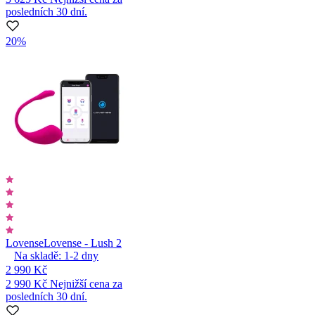
posledních 30 dní.
20%
Lovense
Lovense - Lush 2
Na skladě:
1-2
dny
2 990 Kč
2 990 Kč
Nejnižší cena za
posledních 30 dní.