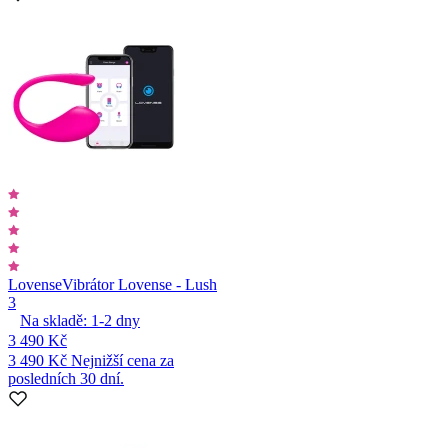
Lovense
Vibrátor Lovense - Lush
3
Na skladě:
1-2
dny
3 490 Kč
3 490 Kč
Nejnižší cena za
posledních 30 dní.