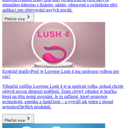
stimulátor klitorisu s lízáním, sáním, vibracemi a ovládáním přes
aplikaci pro objevování nových pocitů.
Přečíst více
Erotické hračky
Proč je Lovense Lush 4 tou správnou volbou pro
vás?
Vibrační vajíčko Lovense Lush 4 je ta správná volba, pokud chcete
objevit novou dimenzi potěšení. Tento chytrý vibrátor je hračka,
která na trhu nemá srovnání. Je to zařízení, které propojuje
technologii, estetiku a funkčnost – a vytváří tak jeden z dosud
nejpokročilejších produktů.
Přečíst více