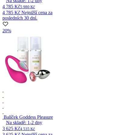
Na skladě:
1-2
dny
4 785 Kč
5 980 Kč
4 785 Kč
Nejnižší cena za
posledních 30 dní.
20%
Balíček Goddess Pleasure
Na skladě:
1-2
dny
3 625 Kč
4 535 Kč
3 625 Kč
Nejnižší cena za