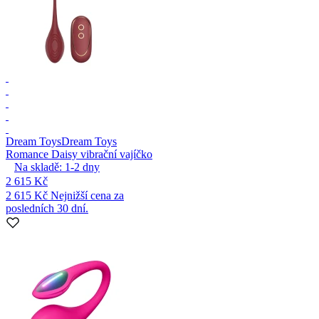
Dream Toys
Dream Toys
Romance Daisy vibrační vajíčko
Na skladě:
1-2
dny
2 615 Kč
2 615 Kč
Nejnižší cena za
posledních 30 dní.