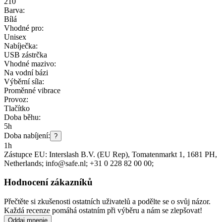
210
Barva:
Bílá
Vhodné pro:
Unisex
Nabíječka:
USB zástrčka
Vhodné mazivo:
Na vodní bázi
Výběrní síla:
Proměnné vibrace
Provoz:
Tlačítko
Doba běhu:
5h
Doba nabíjení:
?
1h
Zástupce EU:
Interslash B.V. (EU Rep)
, Tomatenmarkt 1
, 1681 PH
,
Netherlands;
info@safe.nl;
+31 0 228 82 00 00;
Hodnocení zákazníků
Přečtěte si zkušenosti ostatních uživatelů a podělte se o svůj názor.
Každá recenze pomáhá ostatním při výběru a nám se zlepšovat!
Oddaj mnenje