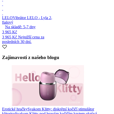
LELO
Vibrátor LELO - Lyla 2,
fialový
Na skladě:
5-7
dny
3 965 Kč
3 965 Kč
Nejnižší cena za
posledních 30 dní.
Zajímavosti z našeho blogu
Erotické hračky
Svakom Klitty: diskrétní kočičí stimulátor
klitorisu
Svakom Klitty pod hravým kočičím krytem ukrývá