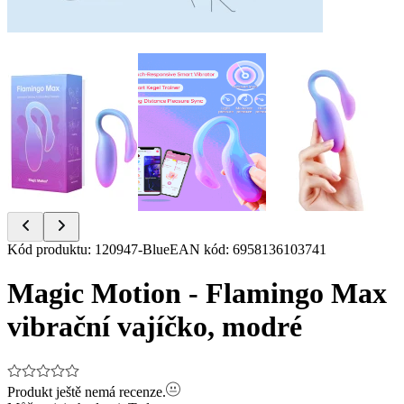
Item
Kód produktu
:
120947-Blue
EAN kód
:
6958136103741
1
of
Magic Motion - Flamingo Max
19
vibrační vajíčko, modré
Produkt ještě nemá recenze.