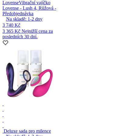
Lovense
Vibrační vajíčko
Lovense - Lush 4, Růžová -
Předobjednávka
Na skladě:
1-2
dny
3 740 Kč
3 365 Kč
Nejnižší cena za
posledních 30 dní.
Deluxe sada pro milence