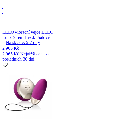
LELO
Vibrační vejce LELO -
Luna Smart Bead, Fialové
Na skladě:
5-7
dny
2 965 Kč
2 965 Kč
Nejnižší cena za
posledních 30 dní.