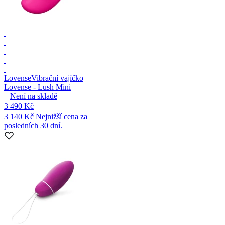
Lovense
Vibrační vajíčko
Lovense - Lush Mini
Není na skladě
3 490 Kč
3 140 Kč
Nejnižší cena za
posledních 30 dní.