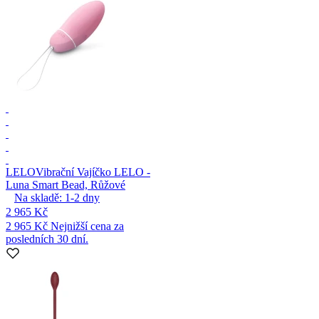
LELO
Vibrační Vajíčko LELO -
Luna Smart Bead, Růžové
Na skladě:
1-2
dny
2 965 Kč
2 965 Kč
Nejnižší cena za
posledních 30 dní.