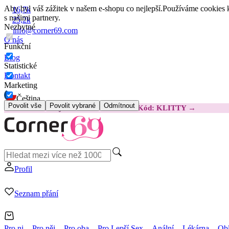
Aby byl váš zážitek v našem e-shopu co nejlepší.
Používáme cookies k
16,7k
s našimi partnery.
25,2k
Nezbytné
info@corner69.com
O nás
Funkční
Blog
Statistické
Kontakt
Marketing
Čeština
Povolit vše
Povolit vybrané
Odmítnout
😽
Svakom Klitty: O 380 Kč LEVNĚJI
Kód: KLITTY →
Profil
Seznam přání
Pro ni
Pro něj
Pro oba
Pro Lepší Sex
Anální
Lékárna
Obl