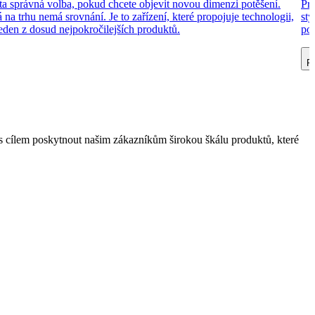
ta správná volba, pokud chcete objevit novou dimenzi potěšení.
Pro
á na trhu nemá srovnání. Je to zařízení, které propojuje technologii,
sty
 jeden z dosud nejpokročilejších produktů.
pot
Př
 cílem poskytnout našim zákazníkům širokou škálu produktů, které