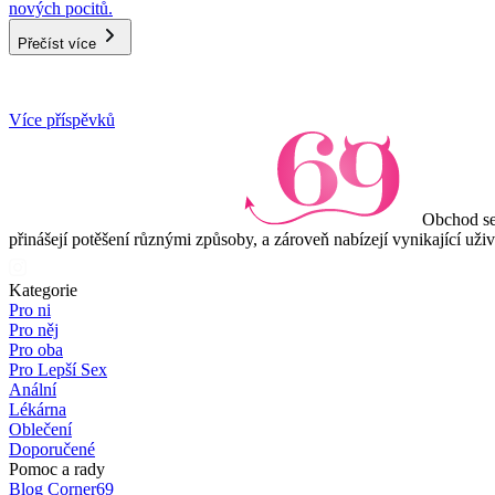
nových pocitů.
Přečíst více
Item
Více příspěvků
1
of
3
Obchod se
přinášejí potěšení různými způsoby, a zároveň nabízejí vynikající uži
Kategorie
Pro ni
Pro něj
Pro oba
Pro Lepší Sex
Anální
Lékárna
Oblečení
Doporučené
Pomoc a rady
Blog Corner69