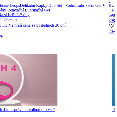
licate Drops
Delikátní Kapky Duo Set - Vodní Lubrikační Gel +
BU
ální Relaxační Lubrikační Gel
Na
Na skladě:
1-2
dny
398 
8 Kč
571 Kč
398
8 Kč
Nejnižší cena za posledních 30 dní.
20%
2%
h 4 tou správnou volbou pro vás?
Tip