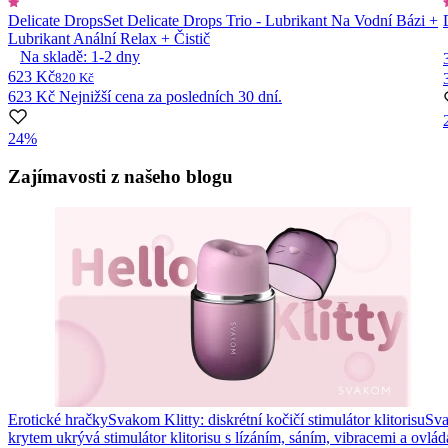
Delicate Drops
Set Delicate Drops Trio - Lubrikant Na Vodní Bázi +
Lubrikant Anální Relax + Čistič
Na skladě:
1-2
dny
623 Kč
820 Kč
623 Kč
Nejnižší cena za posledních 30 dní.
24%
Item
1
Zajímavosti z našeho blogu
of
10
Erotické hračky
Svakom Klitty: diskrétní kočičí stimulátor klitorisu
Sva
krytem ukrývá stimulátor klitorisu s lízáním, sáním, vibracemi a ovlá