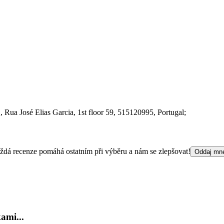
.
, Rua José Elias Garcia, 1st floor 59
, 515120995
, Portugal;
 Každá recenze pomáhá ostatním při výběru a nám se zlepšovat!
Oddaj mn
ami...