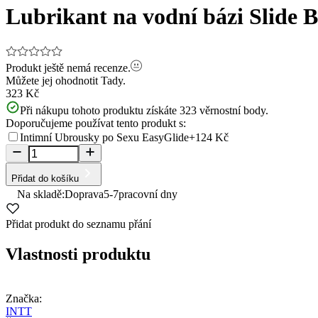
Lubrikant na vodní bázi Slide B
Produkt ještě nemá recenze.
Můžete jej ohodnotit
Tady.
323 Kč
Při nákupu tohoto produktu získáte
323
věrnostní body.
Doporučujeme používat tento produkt s:
Intimní Ubrousky po Sexu EasyGlide
+124 Kč
Přidat do košíku
Na skladě:
Doprava
5-7
pracovní dny
Přidat produkt do seznamu přání
Vlastnosti produktu
Značka:
INTT