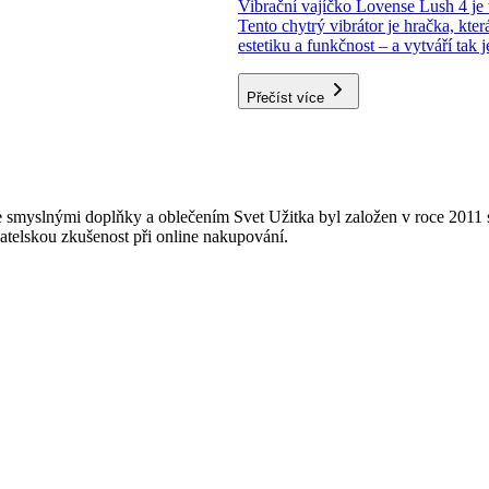
Vibrační vajíčko Lovense Lush 4 je 
Tento chytrý vibrátor je hračka, kter
estetiku a funkčnost – a vytváří tak
Přečíst více
 smyslnými doplňky a oblečením Svet Užitka byl založen v roce 2011 s
vatelskou zkušenost při online nakupování.