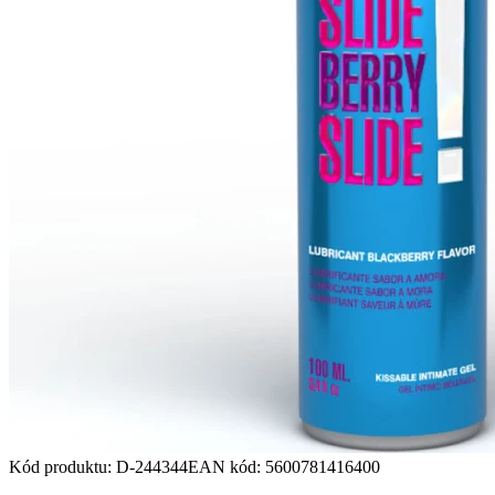
Kód produktu
:
D-244344
EAN kód
:
5600781416400