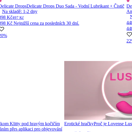
Delicate Drops
Delicate Drops Duo Sada - Vodní Lubrikant + Čistič
De
Na skladě:
1-2
dny
An
398 Kč
497 Kč
44
398 Kč
Nejnižší cena za posledních 30 dní.
44
20%
2
kom Klitty pod hravým kočičím
Erotické hračky
Proč je Lovense Lus
dáním přes aplikaci pro objevování