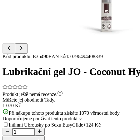
of
2
Item
Kód produktu
:
E35490
EAN kód
:
0796494408339
1
of
Lubrikační gel JO - Coconut Hy
2
Produkt ještě nemá recenze.
Můžete jej ohodnotit
Tady.
1 070 Kč
Při nákupu tohoto produktu získáte
1070
věrnostní body.
Doporučujeme používat tento produkt s:
Intimní Ubrousky po Sexu EasyGlide
+124 Kč