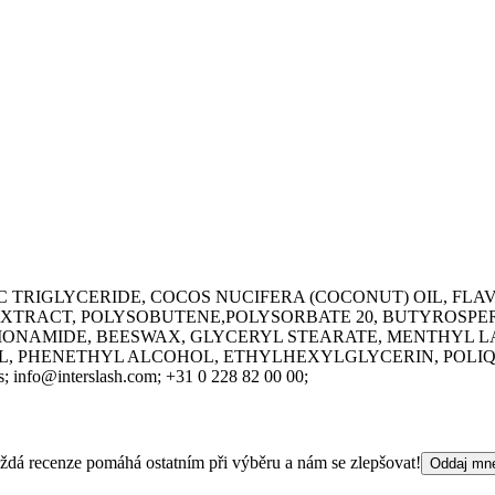
C TRIGLYCERIDE, COCOS NUCIFERA (COCONUT) OIL, FL
EXTRACT, POLYSOBUTENE,POLYSORBATE 20, BUTYROSPER
NAMIDE, BEESWAX, GLYCERYL STEARATE, MENTHYL LAC
L, PHENETHYL ALCOHOL, ETHYLHEXYLGLYCERIN, POLIQ
s;
info@interslash.com;
+31 0 228 82 00 00;
 Každá recenze pomáhá ostatním při výběru a nám se zlepšovat!
Oddaj mn