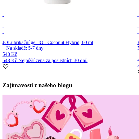
JO
Lubrikační gel JO - Coconut Hybrid, 60 ml
Na skladě:
5-7
dny
548 Kč
548 Kč
Nejnižší cena za posledních 30 dní.
Item
1
Zajímavosti z našeho blogu
of
2