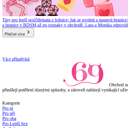
Tipy pro lepší sex
Dilemata z ložnice: Jak se uvolnit a nastavit hranice
a hranice v BDSM až po rozpaky v obchodě. Lara a Monika odpovídaj
Přečíst více
Item
Více příspěvků
1
of
3
Obchod se
přinášejí potěšení různými způsoby, a zároveň nabízejí vynikající uži
Kategorie
Pro ni
Pro něj
Pro oba
Pro Lepší Sex