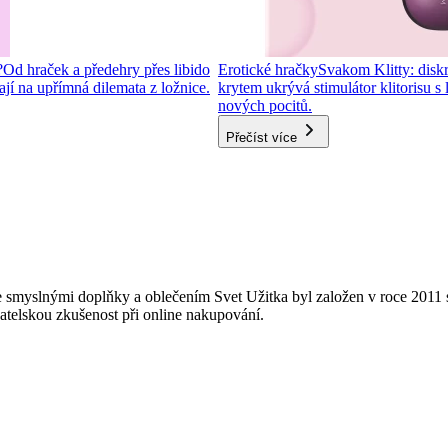
?
Od hraček a předehry přes libido
Erotické hračky
Svakom Klitty: diskré
í na upřímná dilemata z ložnice.
krytem ukrývá stimulátor klitorisu s
nových pocitů.
Přečíst více
 smyslnými doplňky a oblečením Svet Užitka byl založen v roce 2011 s
vatelskou zkušenost při online nakupování.