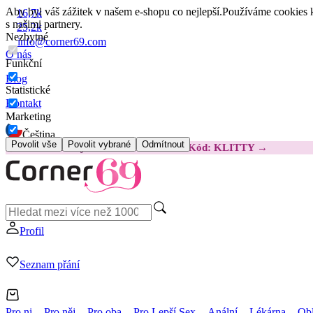
Aby byl váš zážitek v našem e-shopu co nejlepší.
Používáme cookies k
16,7k
s našimi partnery.
25,2k
Nezbytné
info@corner69.com
O nás
Funkční
Blog
Statistické
Kontakt
Marketing
Čeština
Povolit vše
Povolit vybrané
Odmítnout
😽
Svakom Klitty: O 380 Kč LEVNĚJI
Kód: KLITTY →
Profil
Seznam přání
Pro ni
Pro něj
Pro oba
Pro Lepší Sex
Anální
Lékárna
Obl