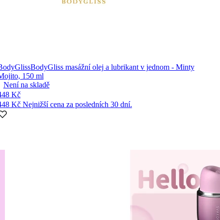
BodyGliss
BodyGliss masážní olej a lubrikant v jednom - Minty
Mojito, 150 ml
Není na skladě
448 Kč
448 Kč
Nejnižší cena za posledních 30 dní.