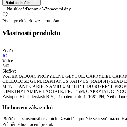
Přidat do košíku
Na skladě:
Doprava
5-7
pracovní dny
Přidat produkt do seznamu přání
Vlastnosti produktu
Značka:
JO
Váha:
340
Složky:
WATER (AQUA), PROPYLENE GLYCOL, CAPRYLIEL CAPRI
CELLULOSE GUM, RAPHANUS SATIVUS (RADISH) SEAD 
MENTHANE CARBOXAMIDE, METHYL DUSOPRPYL PROPIO
DIMETHYLAMINE LACTATE, PEG-45M, CAPRYLYL GLYCO
Zástupce EU:
Interslash B.V.
, Tomatenmarkt 1
, 1681 PH
, Netherland
Hodnocení zákazníků
Přečtěte si zkušenosti ostatních uživatelů a podělte se o svůj názor.
Průměrné hodnocení produktu