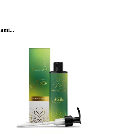
ami...