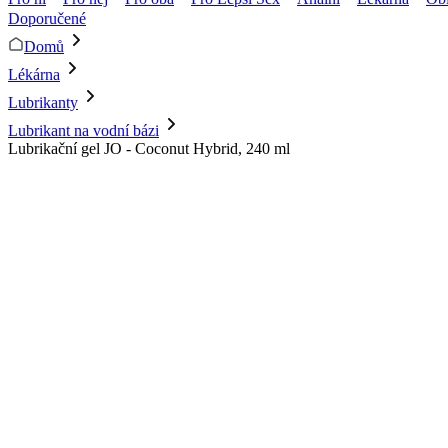
Doporučené
Domů
Lékárna
Lubrikanty
Lubrikant na vodní bázi
Lubrikační gel JO - Coconut Hybrid, 240 ml