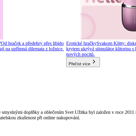
?
Od hraček a předehry přes libido
Erotické hračky
Svakom Klitty: diskré
í na upřímná dilemata z ložnice.
krytem ukrývá stimulátor klitorisu s
nových pocitů.
Přečíst více
 smyslnými doplňky a oblečením Svet Užitka byl založen v roce 2011 s
vatelskou zkušenost při online nakupování.