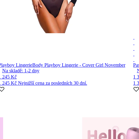
Playboy Lingerie
Body Playboy Lingerie - Cover Girl November
Pa
Na skladě:
1-2
dny
1 245 Kč
1 
1 245 Kč
Nejnižší cena za posledních 30 dní.
1 