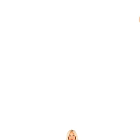
Item
1