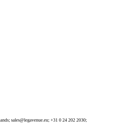
lands;
sales@legavenue.eu;
+31 0 24 202 2030;