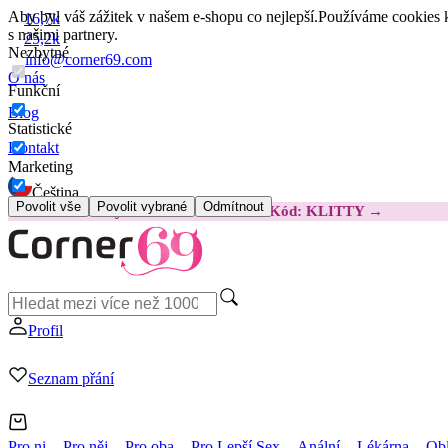
Aby byl váš zážitek v našem e-shopu co nejlepší.
Používáme cookies k
16,7k
s našimi partnery.
25,2k
Nezbytné
info@corner69.com
O nás
Funkční
Blog
Statistické
Kontakt
Marketing
Čeština
Povolit vše
Povolit vybrané
Odmítnout
😽
Svakom Klitty: O 380 Kč LEVNĚJI
Kód: KLITTY →
Profil
Seznam přání
Pro ni
Pro něj
Pro oba
Pro Lepší Sex
Anální
Lékárna
Obl