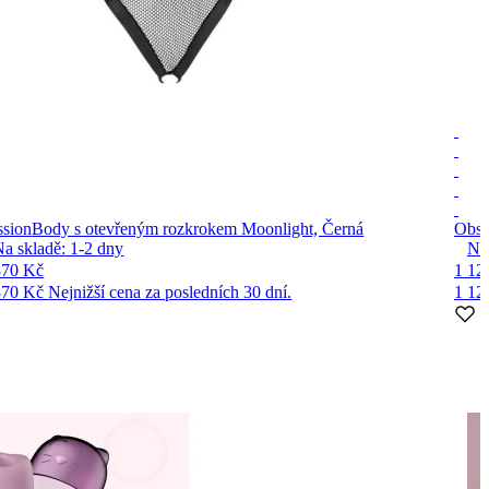
ssion
Body s otevřeným rozkrokem Moonlight, Černá
Obse
Na skladě:
1-2
dny
Na
370 Kč
1 12
370 Kč
Nejnižší cena za posledních 30 dní.
1 12