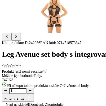
of
6
Item
Kód produktu
:
D-242036
EAN kód
:
0714718573847
1
of
Leg Avenue set body s integrov
6
Produkt ještě nemá recenze.
Můžete jej ohodnotit
Tady.
747 Kč
Při nákupu tohoto produktu získáte
747
věrnostní body.
Přidat do košíku
Není na skladě!
Doručení: Zkontrolujte