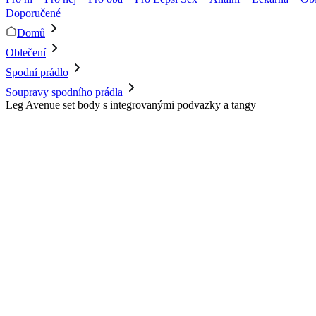
Doporučené
Domů
Oblečení
Spodní prádlo
Soupravy spodního prádla
Leg Avenue set body s integrovanými podvazky a tangy