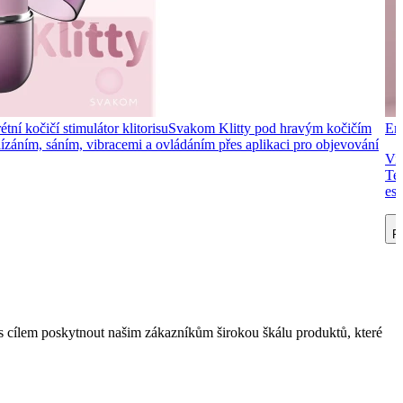
tní kočičí stimulátor klitorisu
Svakom Klitty pod hravým kočičím
Ero
 lízáním, sáním, vibracemi a ovládáním přes aplikaci pro objevování
Vib
Ten
est
Př
 cílem poskytnout našim zákazníkům širokou škálu produktů, které