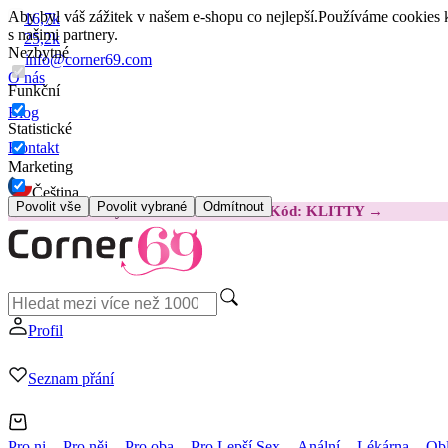
Aby byl váš zážitek v našem e-shopu co nejlepší.
Používáme cookies k
16,7k
s našimi partnery.
25,2k
Nezbytné
info@corner69.com
O nás
Funkční
Blog
Statistické
Kontakt
Marketing
Čeština
Povolit vše
Povolit vybrané
Odmítnout
😽
Svakom Klitty: O 380 Kč LEVNĚJI
Kód: KLITTY →
Profil
Seznam přání
Pro ni
Pro něj
Pro oba
Pro Lepší Sex
Anální
Lékárna
Obl