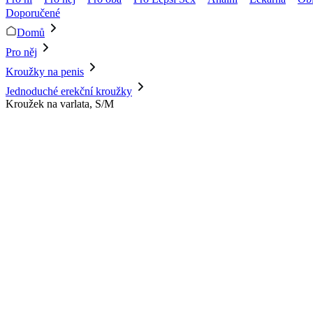
Doporučené
Domů
Pro něj
Kroužky na penis
Jednoduché erekční kroužky
Kroužek na varlata, S/M