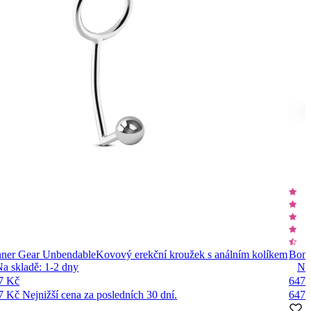
nner Gear Unbendable
Kovový erekční kroužek s análním kolíkem
Bone
Na skladě:
1-2
dny
Na
7 Kč
647 
7 Kč
Nejnižší cena za posledních 30 dní.
647