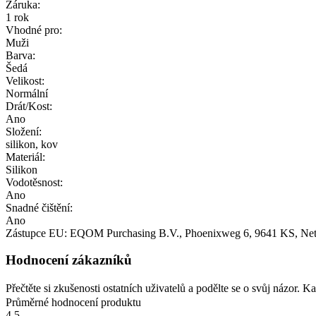
Záruka:
1 rok
Vhodné pro:
Muži
Barva:
Šedá
Velikost:
Normální
Drát/Kost:
Ano
Složení:
silikon, kov
Materiál:
Silikon
Vodotěsnost:
Ano
Snadné čištění:
Ano
Zástupce EU:
EQOM Purchasing B.V.
, Phoenixweg 6
, 9641 KS
, Ne
Hodnocení zákazníků
Přečtěte si zkušenosti ostatních uživatelů a podělte se o svůj názor.
Průměrné hodnocení produktu
4.5