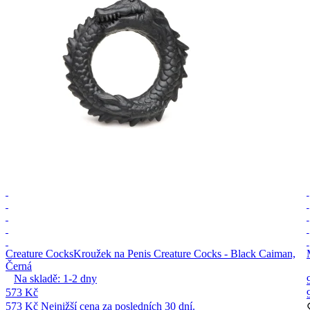
Creature Cocks
Kroužek na Penis Creature Cocks - Black Caiman,
Černá
Na skladě:
1-2
dny
573 Kč
573 Kč
Nejnižší cena za posledních 30 dní.