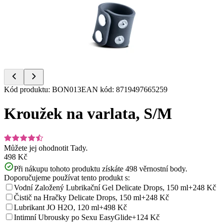
of
6
Item
Kód produktu
:
BON013
EAN kód
:
8719497665259
1
of
Kroužek na varlata, S/M
6
Můžete jej ohodnotit
Tady.
498 Kč
Při nákupu tohoto produktu získáte
498
věrnostní body.
Doporučujeme používat tento produkt s:
Vodní Založený Lubrikační Gel Delicate Drops, 150 ml
+248 Kč
Čistič na Hračky Delicate Drops, 150 ml
+248 Kč
Lubrikant JO H2O, 120 ml
+498 Kč
Intimní Ubrousky po Sexu EasyGlide
+124 Kč