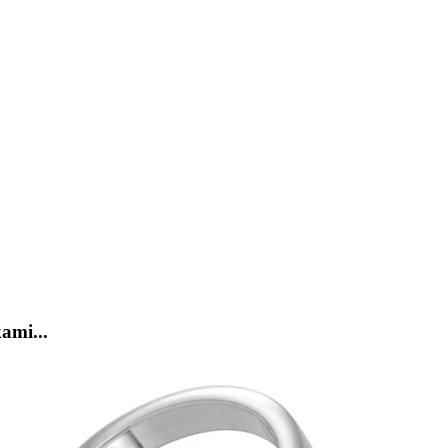
ami...