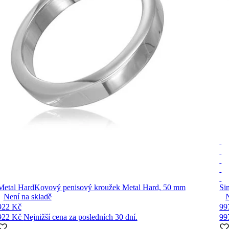
Metal Hard
Kovový penisový kroužek Metal Hard, 50 mm
Si
Není na skladě
922 Kč
99
922 Kč
Nejnižší cena za posledních 30 dní.
99