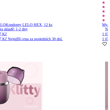
ELO
Kondomy LELO HEX, 12 ks
My.S
Na skladě:
1-2
dny
Na
7 Kč
1 07
7 Kč
Nejnižší cena za posledních 30 dní.
1 07