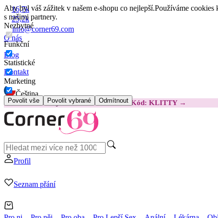
Aby byl váš zážitek v našem e-shopu co nejlepší.
Používáme cookies k
16,7k
s našimi partnery.
25,2k
Nezbytné
info@corner69.com
O nás
Funkční
Blog
Statistické
Kontakt
Marketing
Čeština
Povolit vše
Povolit vybrané
Odmítnout
😽
Svakom Klitty: O 380 Kč LEVNĚJI
Kód: KLITTY →
Profil
Seznam přání
Pro ni
Pro něj
Pro oba
Pro Lepší Sex
Anální
Lékárna
Obl