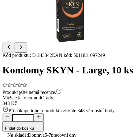
of
3
Item
Kód produktu
:
D-243342
EAN kód
:
5011831097249
1
of
Kondomy SKYN - Large, 10 ks
3
Produkt ještě nemá recenze.
Můžete jej ohodnotit
Tady.
348 Kč
Při nákupu tohoto produktu získáte
348
věrnostní body.
Přidat do košíku
Na skladě:
Doprava
5-7
pracovní dny