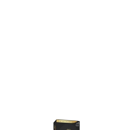
Item
1