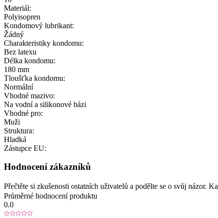
Materiál:
Polyisopren
Kondomový lubrikant:
Žádný
Charakteristiky kondomu:
Bez latexu
Délka kondomu:
180 mm
Tloušťka kondomu:
Normální
Vhodné mazivo:
Na vodní a silikonové bázi
Vhodné pro:
Muži
Struktura:
Hladká
Zástupce EU:
Hodnocení zákazníků
Přečtěte si zkušenosti ostatních uživatelů a podělte se o svůj názor.
Průměrné hodnocení produktu
0.0