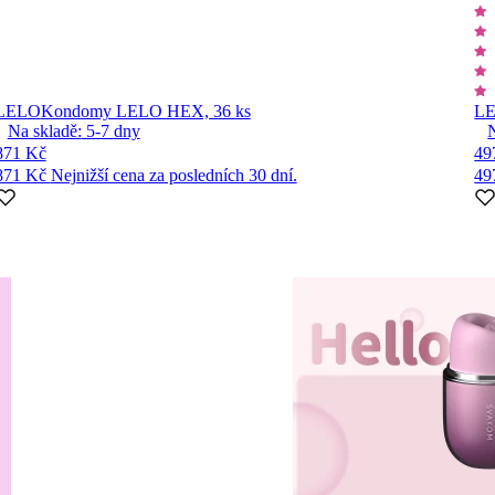
LELO
Kondomy LELO HEX, 36 ks
L
Na skladě:
5-7
dny
871 Kč
49
871 Kč
Nejnižší cena za posledních 30 dní.
49