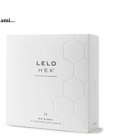
ami...