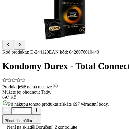
of
3
Item
Kód produktu
:
D-244120
EAN kód
:
8428076010440
1
of
Kondomy Durex - Total Connect
3
Produkt ještě nemá recenze.
Můžete jej ohodnotit
Tady.
697 Kč
Při nákupu tohoto produktu získáte
697
věrnostní body.
Přidat do košíku
Není na skladě!
Doručení: Zkontrolujte