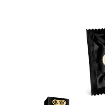
Item
1