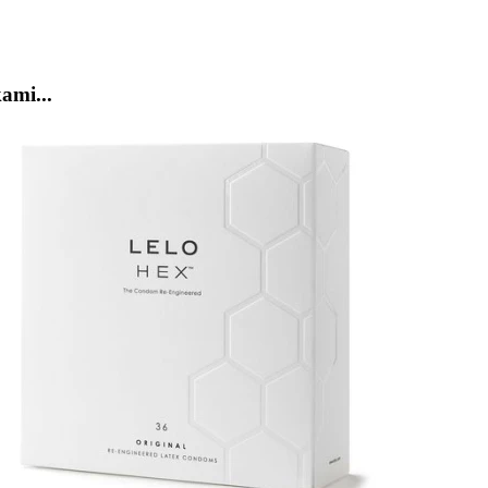
ami...