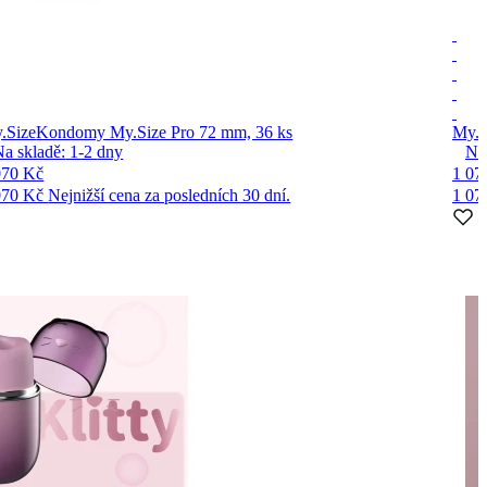
.Size
Kondomy My.Size Pro 72 mm, 36 ks
My.S
Na skladě:
1-2
dny
Na
070 Kč
1 07
070 Kč
Nejnižší cena za posledních 30 dní.
1 07