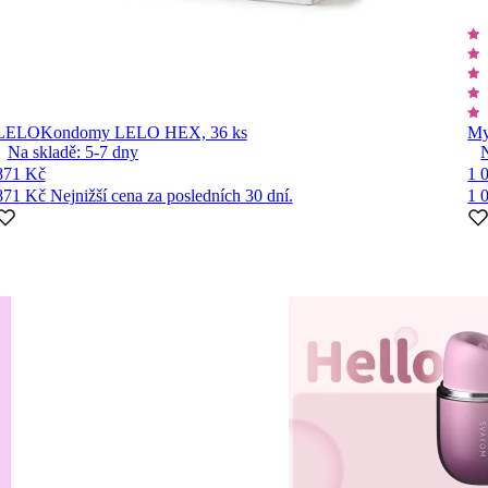
LELO
Kondomy LELO HEX, 36 ks
My
Na skladě:
5-7
dny
871 Kč
1 
871 Kč
Nejnižší cena za posledních 30 dní.
1 