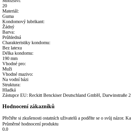
Množství:
20
Materiál:
Guma
Kondomový lubrikant:
Žádný
Barva:
Průhledná
Charakteristiky kondomu:
Bez latexu
Délka kondomu:
190 mm
Vhodné pro:
Muži
Vhodné mazivo:
Na vodní bázi
Struktura:
Hladká
Zástupce EU:
Reckitt Benckiser Deutschland GmbH
, Darwinstraße 2
Hodnocení zákazníků
Přečtěte si zkušenosti ostatních uživatelů a podělte se o svůj názor.
Průměrné hodnocení produktu
0.0