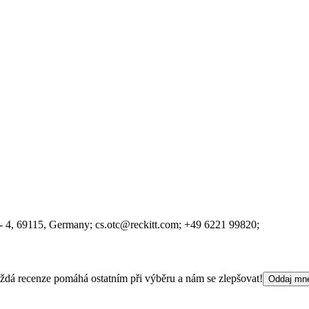
- 4
, 69115
, Germany;
cs.otc@reckitt.com;
+49 6221 99820;
 Každá recenze pomáhá ostatním při výběru a nám se zlepšovat!
Oddaj mn