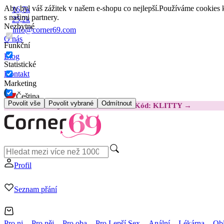
Aby byl váš zážitek v našem e-shopu co nejlepší.
Používáme cookies k
16,7k
s našimi partnery.
25,2k
Nezbytné
info@corner69.com
O nás
Funkční
Blog
Statistické
Kontakt
Marketing
Čeština
Povolit vše
Povolit vybrané
Odmítnout
😽
Svakom Klitty: O 380 Kč LEVNĚJI
Kód: KLITTY →
Profil
Seznam přání
Pro ni
Pro něj
Pro oba
Pro Lepší Sex
Anální
Lékárna
Obl