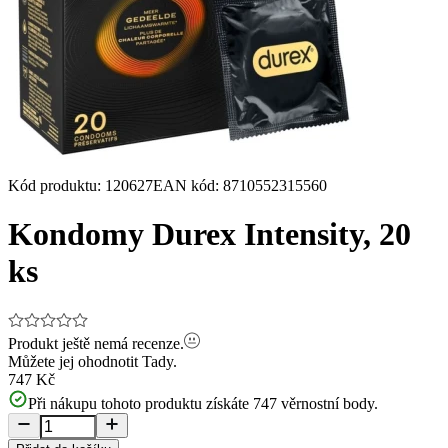
Kód produktu
:
120627
EAN kód
:
8710552315560
Kondomy Durex Intensity, 20
ks
Produkt ještě nemá recenze.
Můžete jej ohodnotit
Tady.
747 Kč
Při nákupu tohoto produktu získáte
747
věrnostní body.