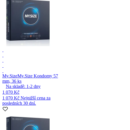
My.Size
My.Size Kondomy 57
mm, 36 ks
Na skladě:
1-2
dny
1 070 Kč
1 070 Kč
Nejnižší cena za
posledních 30 dní.