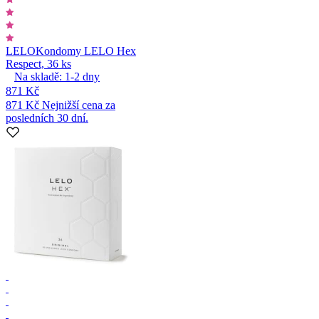
LELO
Kondomy LELO Hex
Respect, 36 ks
Na skladě:
1-2
dny
871 Kč
871 Kč
Nejnižší cena za
posledních 30 dní.