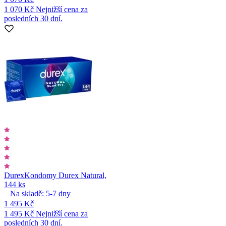
1 070 Kč
Nejnižší cena za
posledních 30 dní.
Durex
Kondomy Durex Natural,
144 ks
Na skladě:
5-7
dny
1 495 Kč
1 495 Kč
Nejnižší cena za
posledních 30 dní.