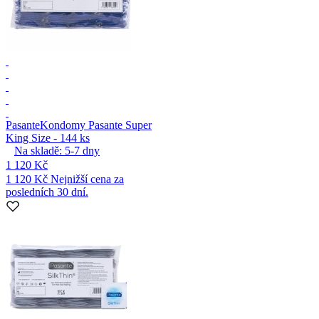
Pasante
Kondomy Pasante Super
King Size - 144 ks
Na skladě:
5-7
dny
1 120 Kč
1 120 Kč
Nejnižší cena za
posledních 30 dní.