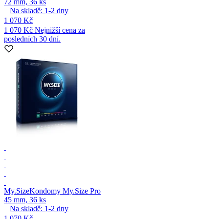
72 mm, 36 ks
Na skladě:
1-2
dny
1 070 Kč
1 070 Kč
Nejnižší cena za
posledních 30 dní.
My.Size
Kondomy My.Size Pro
45 mm, 36 ks
Na skladě:
1-2
dny
1 070 Kč