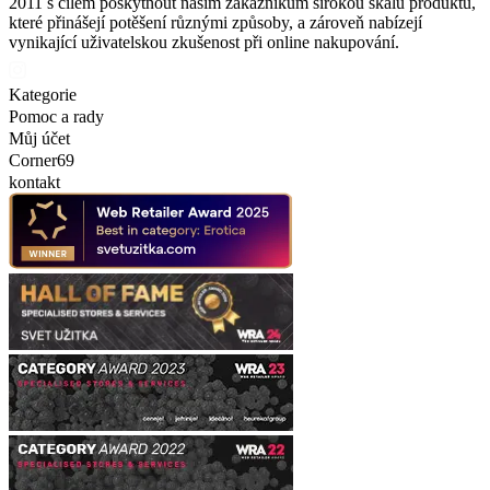
2011 s cílem poskytnout našim zákazníkům širokou škálu produktů,
které přinášejí potěšení různými způsoby, a zároveň nabízejí
vynikající uživatelskou zkušenost při online nakupování.
Kategorie
Pomoc a rady
Můj účet
Corner69
kontakt