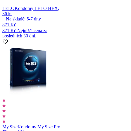
LELO
Kondomy LELO HEX,
36 ks
Na skladě:
5-7
dny
871 Kč
871 Kč
Nejnižší cena za
posledních 30 dní.
My.Size
Kondomy My.Size Pro