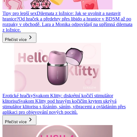
Tipy pro lepší sex
Dilemata z ložnice: Jak se uvolnit a nastavit
hranice?
Od hraček a předehry přes libido a hranice v BDSM až po
rozpaky v obchodě. Lara a Monika odpovídají na upřímná dilemata
z ložnice.
Přečíst více
Erotické hračky
Svakom Klitty: diskrétní kočičí stimulátor
klitorisu
Svakom Klitty pod hravým kočičím krytem ukrývá
stimulátor klitorisu s lízáním, sáním, vibracemi a ovládáním přes
aplikaci pro objevování nových pocitů.
Přečíst více