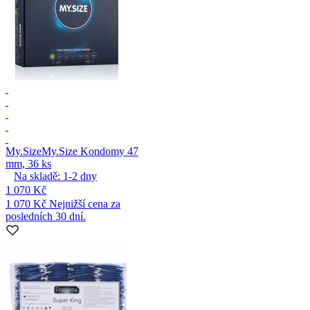
My.Size
My.Size Kondomy 47
mm, 36 ks
Na skladě:
1-2
dny
1 070 Kč
1 070 Kč
Nejnižší cena za
posledních 30 dní.