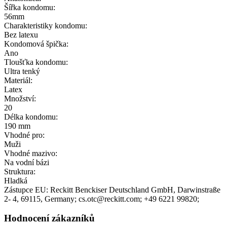
Šířka kondomu:
56mm
Charakteristiky kondomu:
Bez latexu
Kondomová špička:
Ano
Tloušťka kondomu:
Ultra tenký
Materiál:
Latex
Množství:
20
Délka kondomu:
190 mm
Vhodné pro:
Muži
Vhodné mazivo:
Na vodní bázi
Struktura:
Hladká
Zástupce EU:
Reckitt Benckiser Deutschland GmbH
, Darwinstraße
2- 4
, 69115
, Germany;
cs.otc@reckitt.com;
+49 6221 99820;
Hodnocení zákazníků