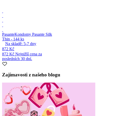
Pasante
Kondomy Pasante Silk
Thin - 144 ks
Na skladě:
5-7
dny
872 Kč
872 Kč
Nejnižší cena za
posledních 30 dní.
Zajímavosti z našeho blogu