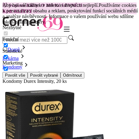
Aby byl váš zážitek v našem e-shopu co nejlepší.
Používáme cookies
😽
Svakom Klitty: O 380 Kč LEVNĚJI
k personalizaci obsahu a reklam, poskytování funkcí sociálních médií
Kód: KLITTY →
a analýze návštěvnosti. Informace o vašem používání webu sdílíme
také s našimi partnery.
Nezbytné
Funkční
Domů
Statistické
Lékárna
Marketing
Kondomy
Běžné Kondomy
Povolit vše
Povolit vybrané
Odmítnout
Kondomy Durex Intensity, 20 ks