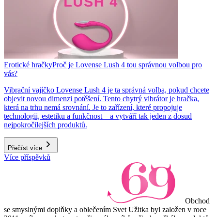
Erotické hračky
Proč je Lovense Lush 4 tou správnou volbou pro
vás?
Vibrační vajíčko Lovense Lush 4 je ta správná volba, pokud chcete
objevit novou dimenzi potěšení. Tento chytrý vibrátor je hračka,
která na trhu nemá srovnání. Je to zařízení, které propojuje
technologii, estetiku a funkčnost – a vytváří tak jeden z dosud
nejpokročilejších produktů.
Přečíst více
Více příspěvků
Obchod
se smyslnými doplňky a oblečením Svet Užitka byl založen v roce