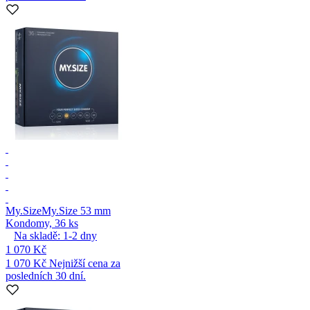
My.Size
My.Size 53 mm
Kondomy, 36 ks
Na skladě:
1-2
dny
1 070 Kč
1 070 Kč
Nejnižší cena za
posledních 30 dní.