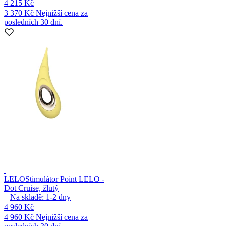
4 215 Kč
3 370 Kč
Nejnižší cena za
posledních 30 dní.
LELO
Stimulátor Point LELO -
Dot Cruise, žlutý
Na skladě:
1-2
dny
4 960 Kč
4 960 Kč
Nejnižší cena za