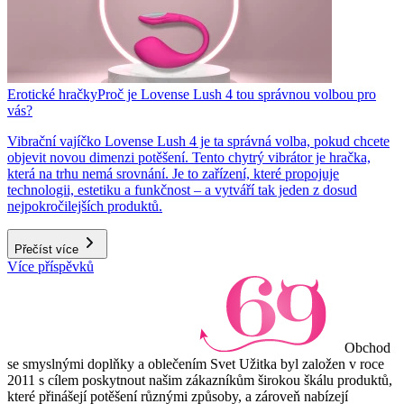
Erotické hračky
Proč je Lovense Lush 4 tou správnou volbou pro
vás?
Vibrační vajíčko Lovense Lush 4 je ta správná volba, pokud chcete
objevit novou dimenzi potěšení. Tento chytrý vibrátor je hračka,
která na trhu nemá srovnání. Je to zařízení, které propojuje
technologii, estetiku a funkčnost – a vytváří tak jeden z dosud
nejpokročilejších produktů.
Přečíst více
Více příspěvků
Obchod
se smyslnými doplňky a oblečením Svet Užitka byl založen v roce
2011 s cílem poskytnout našim zákazníkům širokou škálu produktů,
které přinášejí potěšení různými způsoby, a zároveň nabízejí