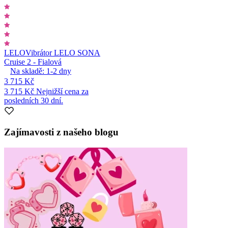
LELO
Vibrátor LELO SONA
Cruise 2 - Fialová
Na skladě:
1-2
dny
3 715 Kč
3 715 Kč
Nejnižší cena za
posledních 30 dní.
Zajímavosti z našeho blogu