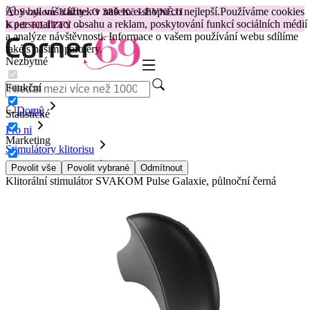
Aby byl váš zážitek v našem e-shopu co nejlepší.
Používáme cookies
😽
Svakom Klitty: O 380 Kč LEVNĚJI
k personalizaci obsahu a reklam, poskytování funkcí sociálních médií
Kód: KLITTY →
a analýze návštěvnosti. Informace o vašem používání webu sdílíme
také s našimi partnery.
Nezbytné
Funkční
Domů
Statistické
Pro ni
Marketing
Stimulátory klitorisu
Vibrační stimulátory
Povolit vše
Povolit vybrané
Odmítnout
Klitorální stimulátor SVAKOM Pulse Galaxie, půlnoční černá