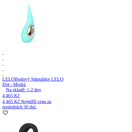
LELO
Bodový Stimulátor LELO
Dot - Modrá
Na skladě:
1-2
dny
4 465 Kč
4 465 Kč
Nejnižší cena za
posledních 30 dní.