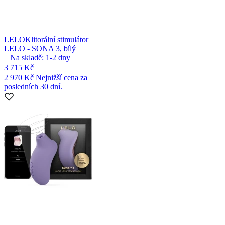
LELO
Klitorální stimulátor
LELO - SONA 3, bílý
Na skladě:
1-2
dny
3 715 Kč
2 970 Kč
Nejnižší cena za
posledních 30 dní.