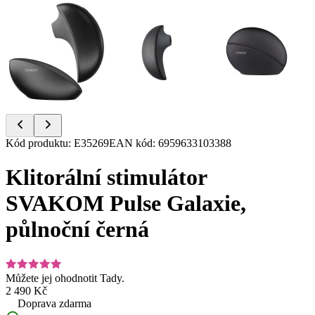
Item
Kód produktu
:
E35269
EAN kód
:
6959633103388
1
of
Klitorální stimulátor
8
SVAKOM Pulse Galaxie,
půlnoční černá
Můžete jej ohodnotit
Tady.
2 490 Kč
Doprava zdarma