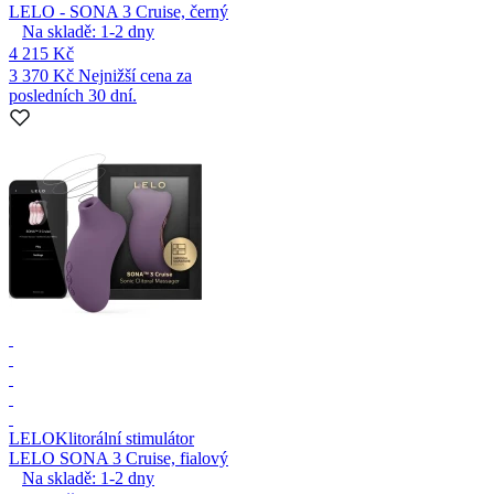
LELO - SONA 3 Cruise, černý
Na skladě:
1-2
dny
4 215 Kč
3 370 Kč
Nejnižší cena za
posledních 30 dní.
LELO
Klitorální stimulátor
LELO SONA 3 Cruise, fialový
Na skladě:
1-2
dny