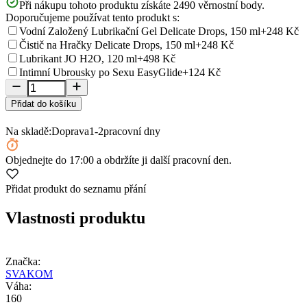
Při nákupu tohoto produktu získáte
2490
věrnostní body.
Doporučujeme používat tento produkt s:
Vodní Založený Lubrikační Gel Delicate Drops, 150 ml
+248 Kč
Čistič na Hračky Delicate Drops, 150 ml
+248 Kč
Lubrikant JO H2O, 120 ml
+498 Kč
Intimní Ubrousky po Sexu EasyGlide
+124 Kč
Přidat do košíku
Na skladě:
Doprava
1-2
pracovní dny
Objednejte
do 17:00
a obdržíte ji další pracovní den.
Přidat produkt do seznamu přání
Vlastnosti produktu
Značka:
SVAKOM
Váha:
160