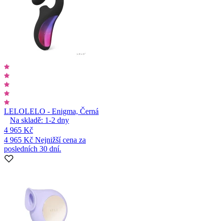
LELO
LELO - Enigma, Černá
Na skladě:
1-2
dny
4 965 Kč
4 965 Kč
Nejnižší cena za
posledních 30 dní.