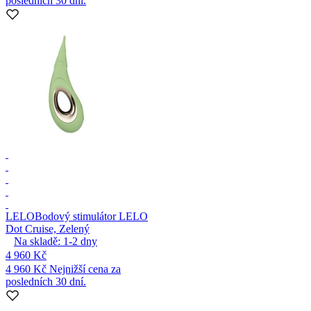
posledních 30 dní.
LELO
Bodový stimulátor LELO
Dot Cruise, Zelený
Na skladě:
1-2
dny
4 960 Kč
4 960 Kč
Nejnižší cena za
posledních 30 dní.