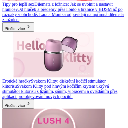
Tipy pro lepší sex
Dilemata z ložnice: Jak se uvolnit a nastavit
hranice?
Od hraček a předehry přes libido a hranice v BDSM až po
rozpaky v obchodě. Lara a Monika odpovídají na upřímná dilemata
z ložnice.
Přečíst více
Erotické hračky
Svakom Klitty: diskrétní kočičí stimulátor
klitorisu
Svakom Klitty pod hravým kočičím krytem ukrývá
stimulátor klitorisu s lízáním, sáním, vibracemi a ovládáním přes
aplikaci pro objevování nových pocitů.
Přečíst více