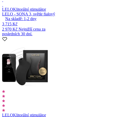
LELO
Klitorální stimulátor
LELO - SONA 3, světle fialový
Na skladě:
1-2
dny
3 715 Kč
2 970 Kč
Nejnižší cena za
posledních 30 dní.
LELO
Klitorální stimulátor