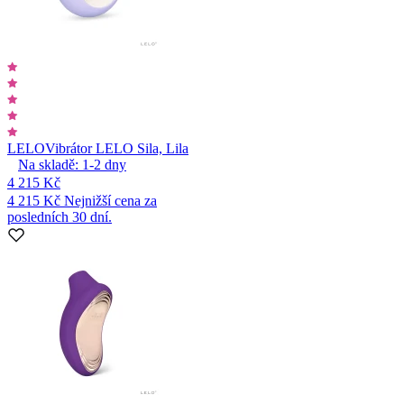
LELO
Vibrátor LELO Sila, Lila
Na skladě:
1-2
dny
4 215 Kč
4 215 Kč
Nejnižší cena za
posledních 30 dní.