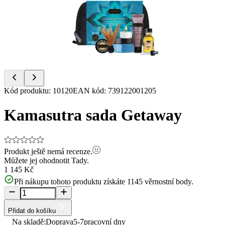
of
7
Item
Kód produktu
:
10120
EAN kód
:
739122001205
1
of
Kamasutra sada Getaway
7
Produkt ještě nemá recenze.
Můžete jej ohodnotit
Tady.
1 145 Kč
Při nákupu tohoto produktu získáte
1145
věrnostní body.
Přidat do košíku
Na skladě:
Doprava
5-7
pracovní dny