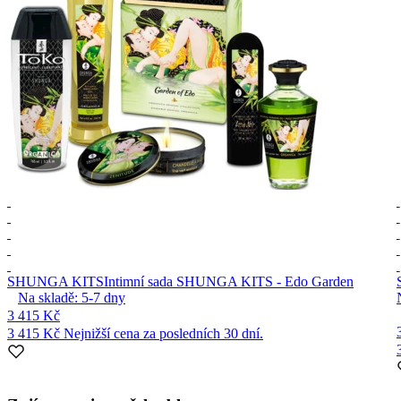
SHUNGA KITS
Intimní sada SHUNGA KITS - Edo Garden
Na skladě:
5-7
dny
3 415 Kč
3 415 Kč
Nejnižší cena za posledních 30 dní.
Item