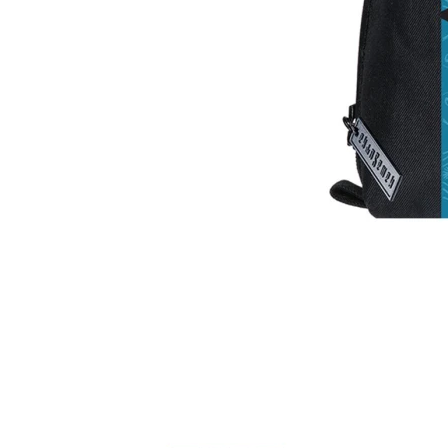
Item
1