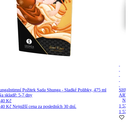
unga
Intimní Požitek Sada Shunga - Sladké Polibky, 475 ml
SHU
Na skladě:
5-7
dny
ART 
Na
740 Kč
1 57
740 Kč
Nejnižší cena za posledních 30 dní.
1 57