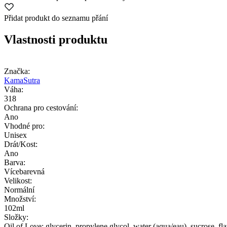
Přidat produkt do seznamu přání
Vlastnosti produktu
Značka:
KamaSutra
Váha:
318
Ochrana pro cestování:
Ano
Vhodné pro:
Unisex
Drát/Kost:
Ano
Barva:
Vícebarevná
Velikost:
Normální
Množství:
102ml
Složky:
Oil of Love: glycerin, propylene glycol, water (aqua/eau), sucrose, fl