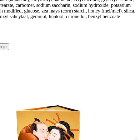
0 stearate, carbomer, sodium saccharin, sodium hydroxide, potassium
modified, glucose, zea mays (corn) starch, honey (mel/miel), silica,
l salicylaat, geraniol, linalool, citronellol, benzyl benzoate
enje