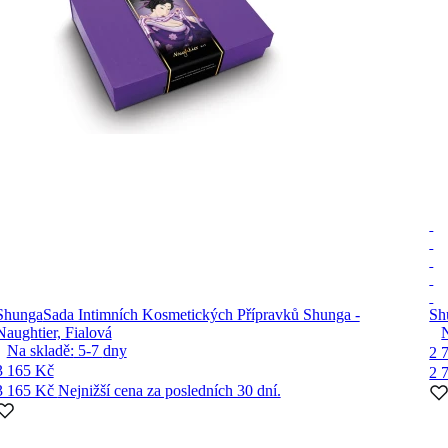
Shunga
Sada Intimních Kosmetických Přípravků Shunga -
Sh
Naughtier, Fialová
Na skladě:
5-7
dny
2 
3 165 Kč
2 
3 165 Kč
Nejnižší cena za posledních 30 dní.