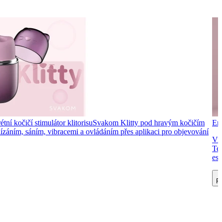
tní kočičí stimulátor klitorisu
Svakom Klitty pod hravým kočičím
Ero
 lízáním, sáním, vibracemi a ovládáním přes aplikaci pro objevování
Vib
Ten
est
Př