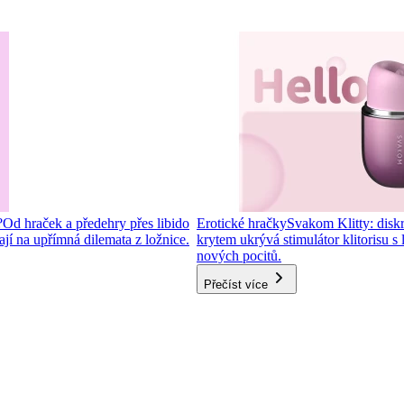
?
Od hraček a předehry přes libido
Erotické hračky
Svakom Klitty: diskré
í na upřímná dilemata z ložnice.
krytem ukrývá stimulátor klitorisu s
nových pocitů.
Přečíst více