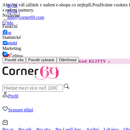
Aby byl váš zážitek v našem e-shopu co nejlepší.
Používáme cookies k
16,7k
s našimi partnery.
25,2k
Nezbytné
info@corner69.com
O nás
Funkční
Blog
Statistické
Kontakt
Marketing
Čeština
Povolit vše
Povolit vybrané
Odmítnout
😽
Svakom Klitty: O 380 Kč LEVNĚJI
Kód: KLITTY →
Profil
Seznam přání
Pro ni
Pro něj
Pro oba
Pro Lepší Sex
Anální
Lékárna
Obl