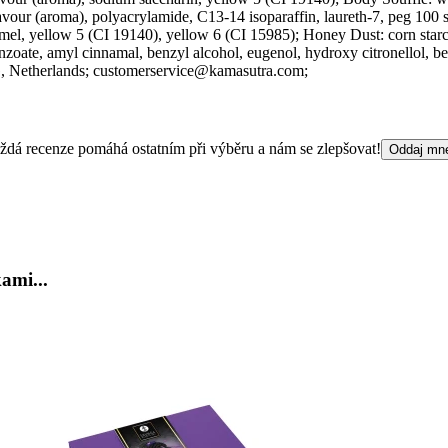
 flavour (aroma), polyacrylamide, C13-14 isoparaffin, laureth-7, peg 10
mel, yellow 5 (CI 19140), yellow 6 (CI 15985); Honey Dust: corn starch 
oate, amyl cinnamal, benzyl alcohol, eugenol, hydroxy citronellol, benzy
G
, Netherlands;
customerservice@kamasutra.com;
 Každá recenze pomáhá ostatním při výběru a nám se zlepšovat!
Oddaj mn
ami...