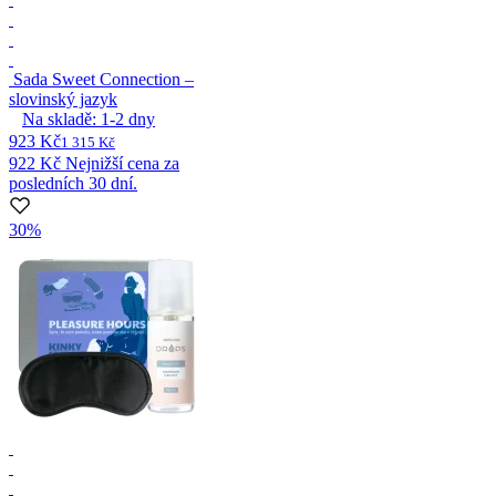
Sada Sweet Connection –
slovinský jazyk
Na skladě:
1-2
dny
923 Kč
1 315 Kč
922 Kč
Nejnižší cena za
posledních 30 dní.
30%