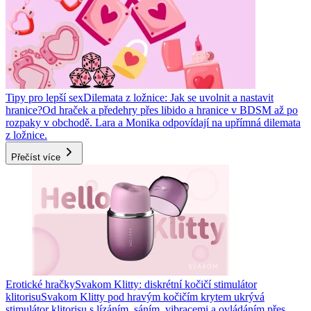
Tipy pro lepší sex
Dilemata z ložnice: Jak se uvolnit a nastavit
hranice?
Od hraček a předehry přes libido a hranice v BDSM až po
rozpaky v obchodě. Lara a Monika odpovídají na upřímná dilemata
z ložnice.
Přečíst více
Erotické hračky
Svakom Klitty: diskrétní kočičí stimulátor
klitorisu
Svakom Klitty pod hravým kočičím krytem ukrývá
stimulátor klitorisu s lízáním, sáním, vibracemi a ovládáním přes