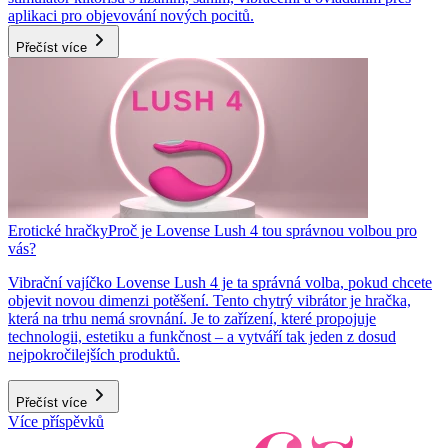
aplikaci pro objevování nových pocitů.
Přečíst více
Erotické hračky
Proč je Lovense Lush 4 tou správnou volbou pro
vás?
Vibrační vajíčko Lovense Lush 4 je ta správná volba, pokud chcete
objevit novou dimenzi potěšení. Tento chytrý vibrátor je hračka,
která na trhu nemá srovnání. Je to zařízení, které propojuje
technologii, estetiku a funkčnost – a vytváří tak jeden z dosud
nejpokročilejších produktů.
Přečíst více
Více příspěvků