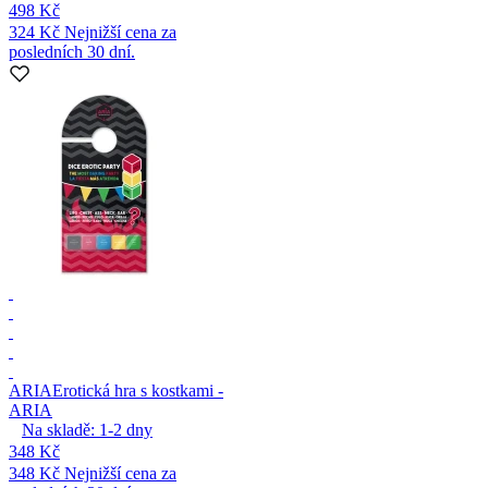
498 Kč
324 Kč
Nejnižší cena za
posledních 30 dní.
ARIA
Erotická hra s kostkami -
ARIA
Na skladě:
1-2
dny
348 Kč
348 Kč
Nejnižší cena za