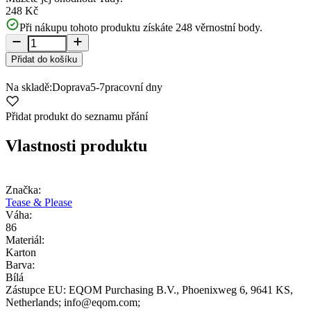
248 Kč
Při nákupu tohoto produktu získáte
248
věrnostní body.
Přidat do košíku
Na skladě:
Doprava
5-7
pracovní dny
Přidat produkt do seznamu přání
Vlastnosti produktu
Značka:
Tease & Please
Váha:
86
Materiál:
Karton
Barva:
Bílá
Zástupce EU:
EQOM Purchasing B.V.
, Phoenixweg 6
, 9641 KS
,
Netherlands;
info@eqom.com;