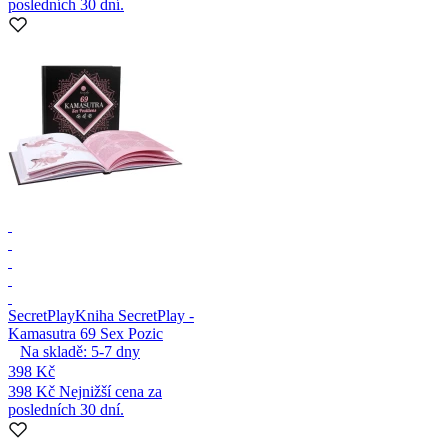
posledních 30 dní.
SecretPlay
Kniha SecretPlay -
Kamasutra 69 Sex Pozic
Na skladě:
5-7
dny
398 Kč
398 Kč
Nejnižší cena za
posledních 30 dní.