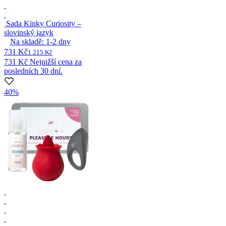
Sada Kinky Curiosity –
slovinský jazyk
Na skladě:
1-2
dny
731 Kč
1 215 Kč
731 Kč
Nejnižší cena za
posledních 30 dní.
40%