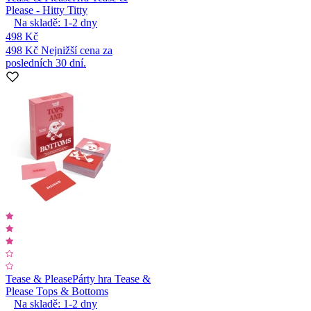
Please - Hitty Titty
Na skladě:
1-2
dny
498 Kč
498 Kč
Nejnižší cena za
posledních 30 dní.
Tease & Please
Párty hra Tease &
Please Tops & Bottoms
Na skladě:
1-2
dny