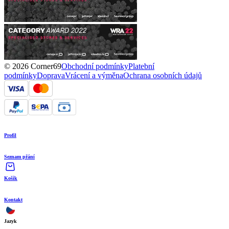
© 2026 Corner69
Obchodní podmínky
Platební
podmínky
Doprava
Vrácení a výměna
Ochrana osobních údajů
Profil
Seznam přání
Košík
Kontakt
Jazyk