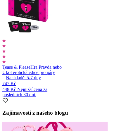
Tease & Please
Hra Pravda nebo
Úkol erotická edice pro páry
Na skladě:
5-7
dny
747 Kč
448 Kč
Nejnižší cena za
posledních 30 dní.
Zajímavosti z našeho blogu