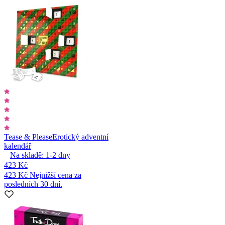
Tease & Please
Erotický adventní
kalendář
Na skladě:
1-2
dny
423 Kč
423 Kč
Nejnižší cena za
posledních 30 dní.