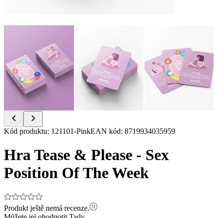
Item
Kód produktu
:
121101-Pink
EAN kód
:
8719934035959
1
of
Hra Tease & Please - Sex
7
Position Of The Week
Produkt ještě nemá recenze.
Můžete jej ohodnotit
Tady.