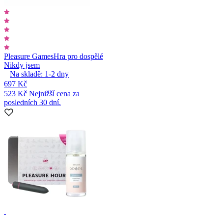
Pleasure Games
Hra pro dospělé
Nikdy jsem
Na skladě:
1-2
dny
697 Kč
523 Kč
Nejnižší cena za
posledních 30 dní.