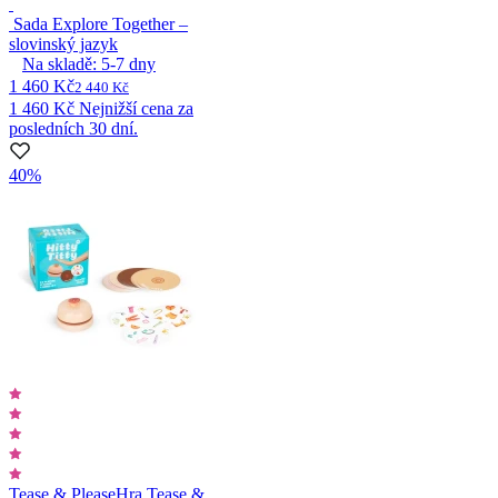
Sada Explore Together –
slovinský jazyk
Na skladě:
5-7
dny
1 460 Kč
2 440 Kč
1 460 Kč
Nejnižší cena za
posledních 30 dní.
40%
Tease & Please
Hra Tease &