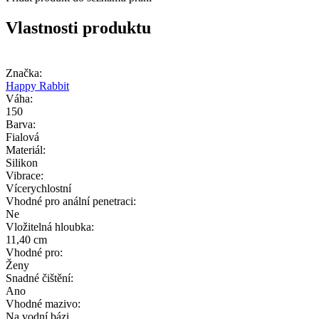
Vlastnosti produktu
Značka:
Happy Rabbit
Váha:
150
Barva:
Fialová
Materiál:
Silikon
Vibrace:
Vícerychlostní
Vhodné pro anální penetraci:
Ne
Vložitelná hloubka:
11,40 cm
Vhodné pro:
Ženy
Snadné čištění:
Ano
Vhodné mazivo:
Na vodní bázi