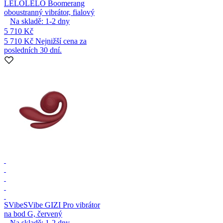
LELO
LELO Boomerang
oboustranný vibrátor, fialový
Na skladě:
1-2
dny
5 710 Kč
5 710 Kč
Nejnižší cena za
posledních 30 dní.
SVibe
SVibe GIZI Pro vibrátor
na bod G, červený
Na skladě:
1-2
dny