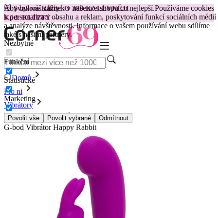
Aby byl váš zážitek v našem e-shopu co nejlepší.
Používáme cookies
😽
Svakom Klitty: O 380 Kč LEVNĚJI
k personalizaci obsahu a reklam, poskytování funkcí sociálních médií
Kód: KLITTY →
a analýze návštěvnosti. Informace o vašem používání webu sdílíme
také s našimi partnery.
Nezbytné
Funkční
Domů
Statistické
Pro ni
Marketing
Vibrátory
Vibrátory na G-bod
Povolit vše
Povolit vybrané
Odmítnout
G-bod Vibrátor Happy Rabbit