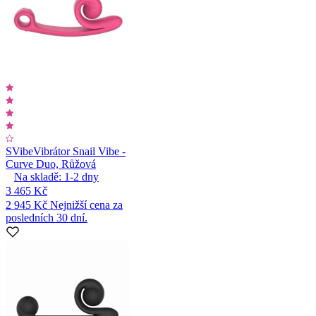
SVibe
Vibrátor Snail Vibe -
Curve Duo, Růžová
Na skladě:
1-2
dny
3 465 Kč
2 945 Kč
Nejnižší cena za
posledních 30 dní.