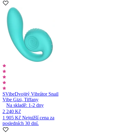
SVibe
Dvojitý Vibrátor Snail
Vibe Gizi, Tiffany
Na skladě:
1-2
dny
2 240 Kč
1 905 Kč
Nejnižší cena za
posledních 30 dní.