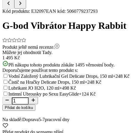
Item
Kód produktu
:
E32097
EAN kód
:
5060779237293
1
of
G-bod Vibrátor Happy Rabbit
5
Produkt ještě nemá recenze.
Můžete jej ohodnotit
Tady.
1 495 Kč
Při nákupu tohoto produktu získáte
1495
věrnostní body.
Doporučujeme používat tento produkt s:
Vodní Založený Lubrikační Gel Delicate Drops, 150 ml
+248 Kč
Čistič na Hračky Delicate Drops, 150 ml
+248 Kč
Lubrikant JO H2O, 120 ml
+498 Kč
Intimní Ubrousky po Sexu EasyGlide
+124 Kč
Přidat do košíku
Na skladě:
Doprava
5-7
pracovní dny
Přidat produkt do seznamu přání