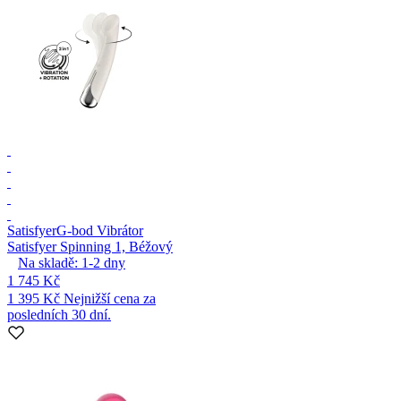
Satisfyer
G-bod Vibrátor
Satisfyer Spinning 1, Béžový
Na skladě:
1-2
dny
1 745 Kč
1 395 Kč
Nejnižší cena za
posledních 30 dní.