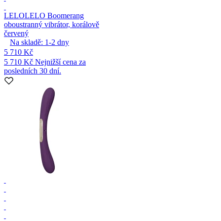
LELO
LELO Boomerang
oboustranný vibrátor, korálově
červený
Na skladě:
1-2
dny
5 710 Kč
5 710 Kč
Nejnižší cena za
posledních 30 dní.