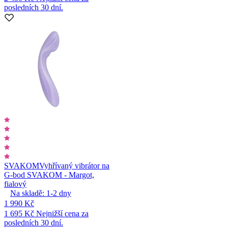
posledních 30 dní.
SVAKOM
Vyhřívaný vibrátor na
G-bod SVAKOM - Margot,
fialový
Na skladě:
1-2
dny
1 990 Kč
1 695 Kč
Nejnižší cena za
posledních 30 dní.