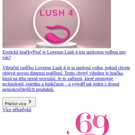
Erotické hračky
Proč je Lovense Lush 4 tou správnou volbou pro
vás?
Vibrační vajíčko Lovense Lush 4 je ta správná volba, pokud chcete
objevit novou dimenzi potěšení. Tento chytrý vibrátor je hračka,
která na trhu nemá srovnání. Je to zařízení, které propojuje
technologii, estetiku a funkčnost – a vytváří tak jeden z dosud
nejpokročilejších produktů.
Přečíst více
Více příspěvků