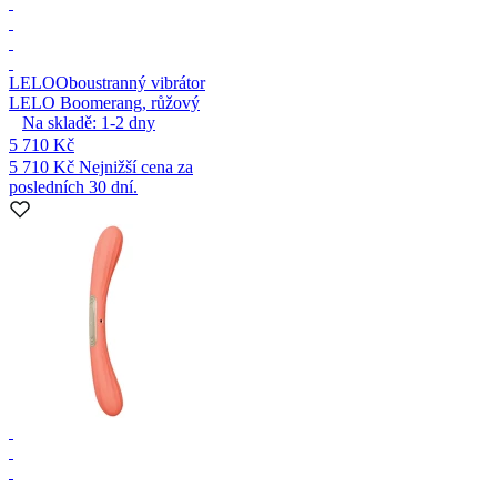
LELO
Oboustranný vibrátor
LELO Boomerang, růžový
Na skladě:
1-2
dny
5 710 Kč
5 710 Kč
Nejnižší cena za
posledních 30 dní.