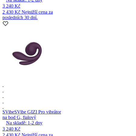
3 240 Kč
2 430 Kč
Nejnižší cena za
posledních 30 dní.
SVibe
SVibe GIZI Pro vibrátor
na bod G, fialový
Na skladě:
1-2
dny
3 240 Kč
2 430 Kč
Nejnižší cena za