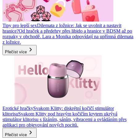
Tipy pro lepší sex
Dilemata z ložnice: Jak se uvolnit a nastavit
hranice?
Od hraček a předehry přes libido a hranice v BDSM až po
rozpaky v obchodě. Lara a Monika odpovídají na upřímná dilemata
z ložnice.
Přečíst více
Erotické hračky
Svakom Klitty: diskrétní kočičí stimulátor
klitorisu
Svakom Klitty pod hravým kočičím krytem ukrývá
stimulátor klitorisu s lízáním, sáním, vibracemi a ovládáním přes
aplikaci pro objevování nových pocitů.
Přečíst více