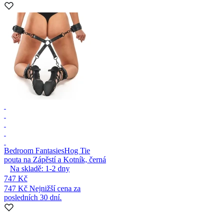
Bedroom Fantasies
Hog Tie
pouta na Zápěstí a Kotník, černá
Na skladě:
1-2
dny
747 Kč
747 Kč
Nejnižší cena za
posledních 30 dní.