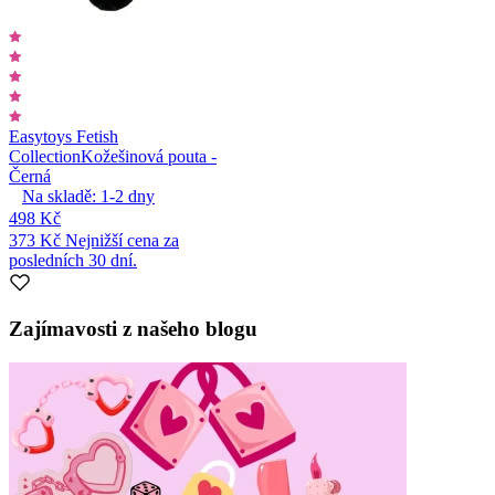
Easytoys Fetish
Collection
Kožešinová pouta -
Černá
Na skladě:
1-2
dny
498 Kč
373 Kč
Nejnižší cena za
posledních 30 dní.
Zajímavosti z našeho blogu