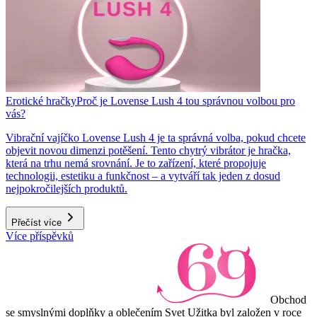
Erotické hračky
Proč je Lovense Lush 4 tou správnou volbou pro
vás?
Vibrační vajíčko Lovense Lush 4 je ta správná volba, pokud chcete
objevit novou dimenzi potěšení. Tento chytrý vibrátor je hračka,
která na trhu nemá srovnání. Je to zařízení, které propojuje
technologii, estetiku a funkčnost – a vytváří tak jeden z dosud
nejpokročilejších produktů.
Přečíst více
Více příspěvků
Obchod
se smyslnými doplňky a oblečením Svet Užitka byl založen v roce