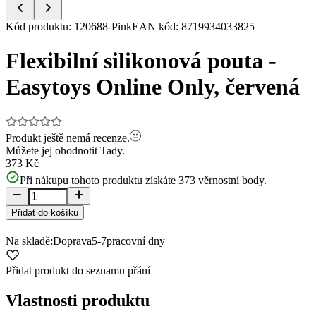
Item
Kód produktu
:
120688-Pink
EAN kód
:
8719934033825
1
of
Flexibilní silikonová pouta -
5
Easytoys Online Only, červená
Produkt ještě nemá recenze.
Můžete jej ohodnotit
Tady.
373 Kč
Při nákupu tohoto produktu získáte
373
věrnostní body.
Přidat do košíku
Na skladě:
Doprava
5-7
pracovní dny
Přidat produkt do seznamu přání
Vlastnosti produktu