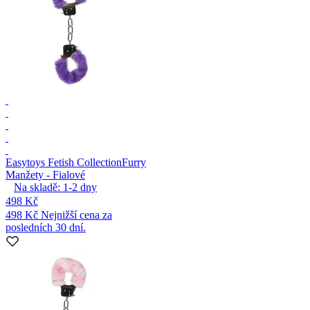
Easytoys Fetish Collection
Furry
Manžety - Fialové
Na skladě:
1-2
dny
498 Kč
498 Kč
Nejnižší cena za
posledních 30 dní.