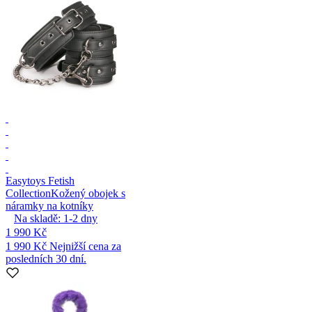
Easytoys Fetish
Collection
Kožený obojek s
náramky na kotníky
Na skladě:
1-2
dny
1 990 Kč
1 990 Kč
Nejnižší cena za
posledních 30 dní.