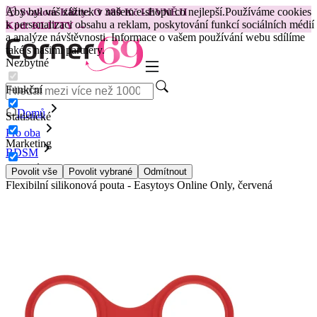
Aby byl váš zážitek v našem e-shopu co nejlepší.
Používáme cookies
😽
Svakom Klitty: O 380 Kč LEVNĚJI
k personalizaci obsahu a reklam, poskytování funkcí sociálních médií
Kód: KLITTY →
a analýze návštěvnosti. Informace o vašem používání webu sdílíme
také s našimi partnery.
Nezbytné
Funkční
Domů
Statistické
Pro oba
Marketing
BDSM
Pouta
Povolit vše
Povolit vybrané
Odmítnout
Flexibilní silikonová pouta - Easytoys Online Only, červená