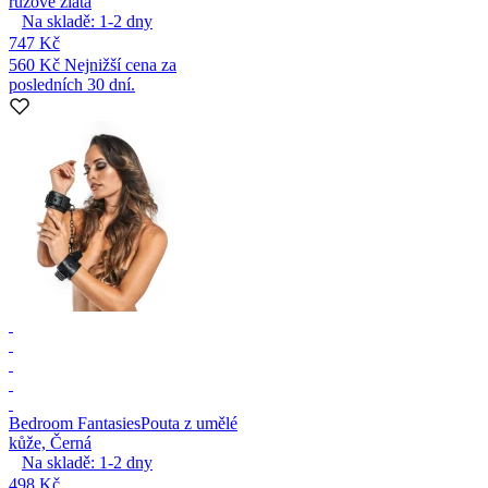
růžově zlatá
Na skladě:
1-2
dny
747 Kč
560 Kč
Nejnižší cena za
posledních 30 dní.
Bedroom Fantasies
Pouta z umělé
kůže, Černá
Na skladě:
1-2
dny
498 Kč