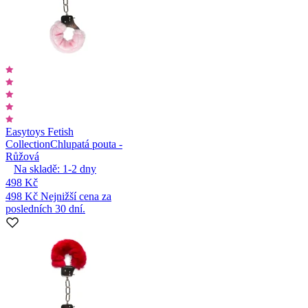
Easytoys Fetish
Collection
Chlupatá pouta -
Růžová
Na skladě:
1-2
dny
498 Kč
498 Kč
Nejnižší cena za
posledních 30 dní.