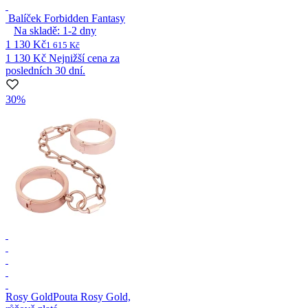
Balíček Forbidden Fantasy
Na skladě:
1-2
dny
1 130 Kč
1 615 Kč
1 130 Kč
Nejnižší cena za
posledních 30 dní.
30%
Rosy Gold
Pouta Rosy Gold,