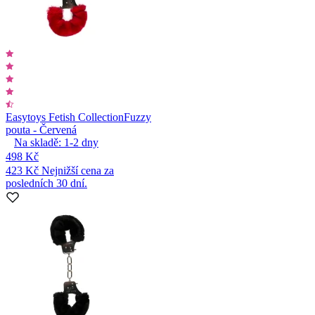
Easytoys Fetish Collection
Fuzzy
pouta - Červená
Na skladě:
1-2
dny
498 Kč
423 Kč
Nejnižší cena za
posledních 30 dní.