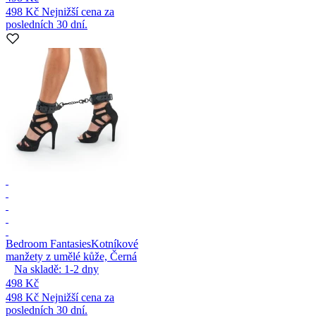
498 Kč
Nejnižší cena za
posledních 30 dní.
Bedroom Fantasies
Kotníkové
manžety z umělé kůže, Černá
Na skladě:
1-2
dny
498 Kč
498 Kč
Nejnižší cena za
posledních 30 dní.