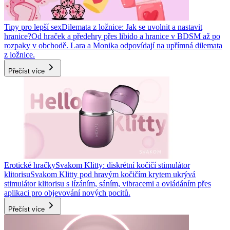
Tipy pro lepší sex
Dilemata z ložnice: Jak se uvolnit a nastavit
hranice?
Od hraček a předehry přes libido a hranice v BDSM až po
rozpaky v obchodě. Lara a Monika odpovídají na upřímná dilemata
z ložnice.
Přečíst více
Erotické hračky
Svakom Klitty: diskrétní kočičí stimulátor
klitorisu
Svakom Klitty pod hravým kočičím krytem ukrývá
stimulátor klitorisu s lízáním, sáním, vibracemi a ovládáním přes
aplikaci pro objevování nových pocitů.
Přečíst více