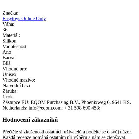
Značka:
Easytoys Online Only
Váha:
36
Materiál:
Silikon
Vodotěsnost:
Ano
Barva:
Bílá
Vhodné pro:
Unisex
Vhodné mazivo:
Na vodní bázi
Záruka:
1 rok
Zástupce EU:
EQOM Purchasing B.V.
, Phoenixweg 6
, 9641 KS
,
Netherlands;
info@eqom.com;
+ 31 598 690 453;
Hodnocení zákazníků
Přečtěte si zkušenosti ostatních uživatelů a podělte se o svůj názor.
Každá recenze pomáhá ostatním při výběru a nám se zlepšovat!