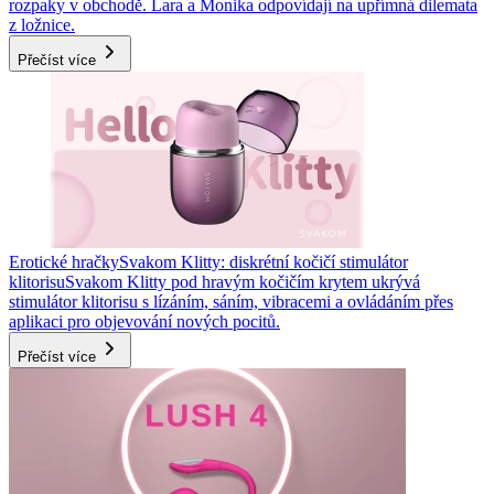
rozpaky v obchodě. Lara a Monika odpovídají na upřímná dilemata
z ložnice.
Přečíst více
Erotické hračky
Svakom Klitty: diskrétní kočičí stimulátor
klitorisu
Svakom Klitty pod hravým kočičím krytem ukrývá
stimulátor klitorisu s lízáním, sáním, vibracemi a ovládáním přes
aplikaci pro objevování nových pocitů.
Přečíst více