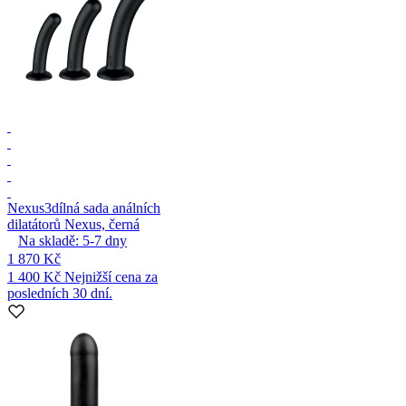
Nexus
3dílná sada análních
dilatátorů Nexus, černá
Na skladě:
5-7
dny
1 870 Kč
1 400 Kč
Nejnižší cena za
posledních 30 dní.