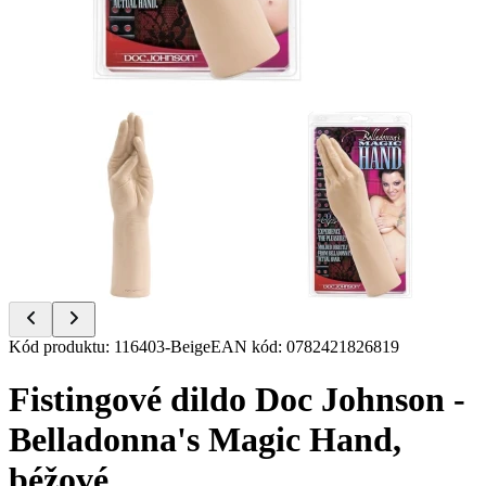
Item
Kód produktu
:
116403-Beige
EAN kód
:
0782421826819
1
of
Fistingové dildo Doc Johnson -
2
Belladonna's Magic Hand,
béžové