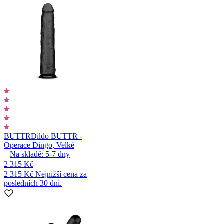
BUTTR
Dildo BUTTR -
Operace Dingo, Velké
Na skladě:
5-7
dny
2 315 Kč
2 315 Kč
Nejnižší cena za
posledních 30 dní.