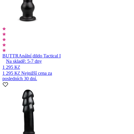
BUTTR
Anální dildo Tactical I
Na skladě:
5-7
dny
1 295 Kč
1 295 Kč
Nejnižší cena za
posledních 30 dní.