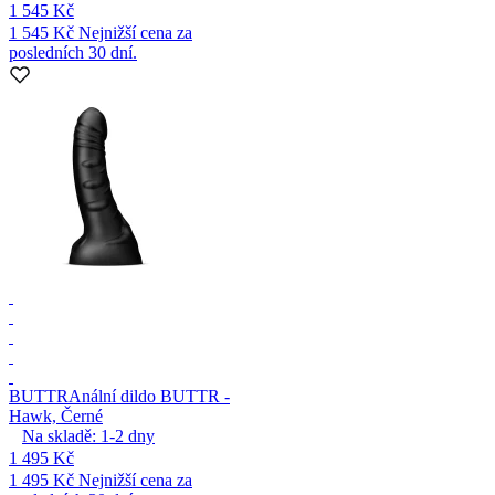
1 545 Kč
1 545 Kč
Nejnižší cena za
posledních 30 dní.
BUTTR
Anální dildo BUTTR -
Hawk, Černé
Na skladě:
1-2
dny
1 495 Kč
1 495 Kč
Nejnižší cena za