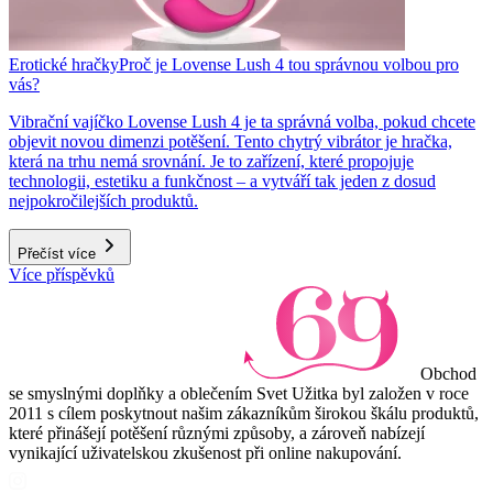
Erotické hračky
Proč je Lovense Lush 4 tou správnou volbou pro
vás?
Vibrační vajíčko Lovense Lush 4 je ta správná volba, pokud chcete
objevit novou dimenzi potěšení. Tento chytrý vibrátor je hračka,
která na trhu nemá srovnání. Je to zařízení, které propojuje
technologii, estetiku a funkčnost – a vytváří tak jeden z dosud
nejpokročilejších produktů.
Přečíst více
Více příspěvků
Obchod
se smyslnými doplňky a oblečením Svet Užitka byl založen v roce
2011 s cílem poskytnout našim zákazníkům širokou škálu produktů,
které přinášejí potěšení různými způsoby, a zároveň nabízejí
vynikající uživatelskou zkušenost při online nakupování.