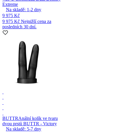
Extreme
Na skladě:
1-2
dny
9 975 Kč
9 975 Kč
Nejnižší cena za
posledních 30 dní.
BUTTR
Anální kolík ve tvaru
dvou prstů BUTTR - Victory
Na skladě:
5-7
dny