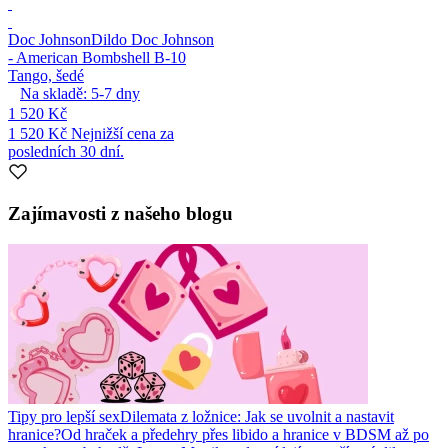
Doc Johnson
Dildo Doc Johnson
- American Bombshell B-10
Tango, šedé
Na skladě:
5-7
dny
1 520 Kč
1 520 Kč
Nejnižší cena za
posledních 30 dní.
Zajímavosti z našeho blogu
Tipy pro lepší sex
Dilemata z ložnice: Jak se uvolnit a nastavit
hranice?
Od hraček a předehry přes libido a hranice v BDSM až po