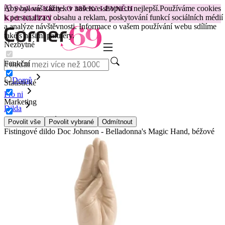
Aby byl váš zážitek v našem e-shopu co nejlepší.
Používáme cookies
😽
Svakom Klitty: O 380 Kč LEVNĚJI
k personalizaci obsahu a reklam, poskytování funkcí sociálních médií
Kód: KLITTY →
a analýze návštěvnosti. Informace o vašem používání webu sdílíme
také s našimi partnery.
Nezbytné
Funkční
Domů
Statistické
Pro ni
Marketing
Dilda
Speciální dilda
Povolit vše
Povolit vybrané
Odmítnout
Fistingové dildo Doc Johnson - Belladonna's Magic Hand, béžové