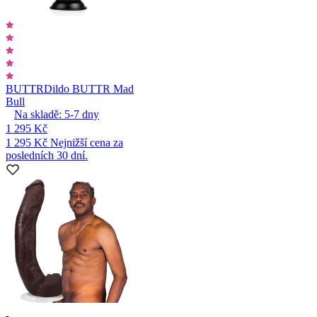
BUTTR
Dildo BUTTR Mad
Bull
Na skladě:
5-7
dny
1 295 Kč
1 295 Kč
Nejnižší cena za
posledních 30 dní.