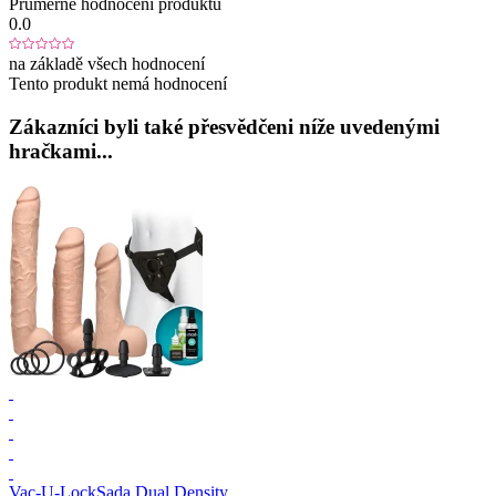
Průměrné hodnocení produktu
0.0
na základě všech hodnocení
Tento produkt nemá hodnocení
Zákazníci byli také přesvědčeni níže uvedenými
hračkami...
Vac-U-Lock
Sada Dual Density