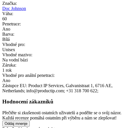
Značka:
Doc Johnson
Váha:
60
Penetrace:
Ano
Barva:
Bílá
Vhodné pro:
Unisex
Vhodné mazivo:
Na vodní bázi
Záruka:
1 rok
Vhodné pro anální penetraci:
Ano
Zástupce EU:
Product IP Services
, Galvanistraat 1
, 6716 AE
,
Netherlands;
info@productip.com;
+31 318 700 622;
Hodnocení zákazníků
Přečtěte si zkušenosti ostatních uživatelů a podělte se o svůj názor.
Každá recenze pomáhá ostatním při výběru a nám se zlepšovat!
Oddaj mnenje