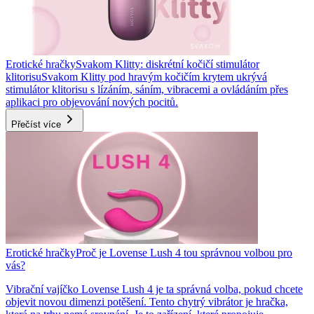
Erotické hračky
Svakom Klitty: diskrétní kočičí stimulátor
klitorisu
Svakom Klitty pod hravým kočičím krytem ukrývá
stimulátor klitorisu s lízáním, sáním, vibracemi a ovládáním přes
aplikaci pro objevování nových pocitů.
Přečíst více
Erotické hračky
Proč je Lovense Lush 4 tou správnou volbou pro
vás?
Vibrační vajíčko Lovense Lush 4 je ta správná volba, pokud chcete
objevit novou dimenzi potěšení. Tento chytrý vibrátor je hračka,