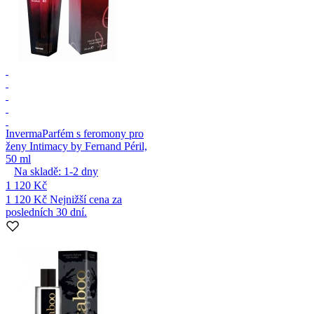
Inverma
Parfém s feromony pro
ženy Intimacy by Fernand Péril,
50 ml
Na skladě:
1-2
dny
1 120 Kč
1 120 Kč
Nejnižší cena za
posledních 30 dní.