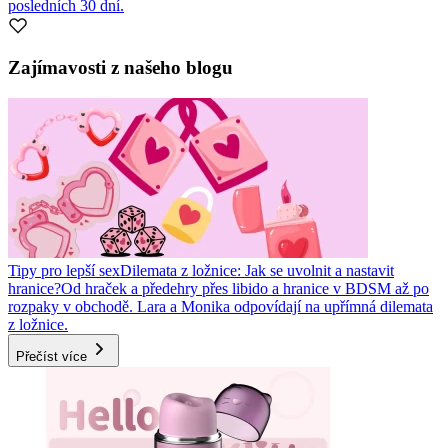
posledních 30 dní.
Zajímavosti z našeho blogu
Tipy pro lepší sex
Dilemata z ložnice: Jak se uvolnit a nastavit
hranice?
Od hraček a předehry přes libido a hranice v BDSM až po
rozpaky v obchodě. Lara a Monika odpovídají na upřímná dilemata
z ložnice.
Přečíst více