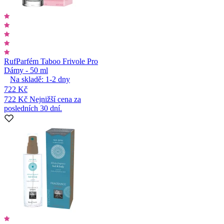
Ruf
Parfém Taboo Frivole Pro
Dámy - 50 ml
Na skladě:
1-2
dny
722 Kč
722 Kč
Nejnižší cena za
posledních 30 dní.