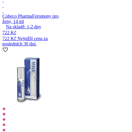
Cobeco Pharma
Feromony pro
ženy, 14 ml
Na skladě:
1-2
dny
722 Kč
722 Kč
Nejnižší cena za
posledních 30 dní.