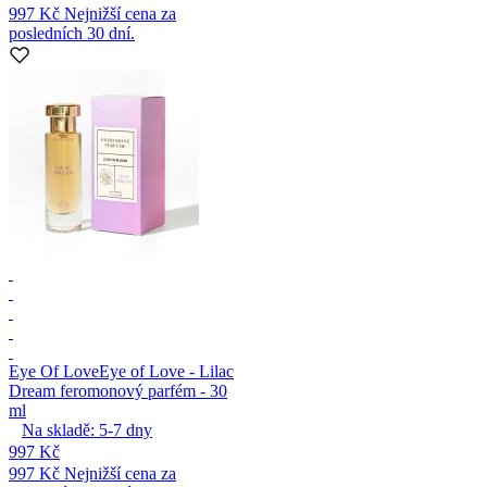
997 Kč
Nejnižší cena za
posledních 30 dní.
Eye Of Love
Eye of Love - Lilac
Dream feromonový parfém - 30
ml
Na skladě:
5-7
dny
997 Kč
997 Kč
Nejnižší cena za