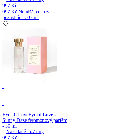
997 Kč
997 Kč
Nejnižší cena za
posledních 30 dní.
Eye Of Love
Eye of Love -
Sunny Daze feromonový parfém
- 30 ml
Na skladě:
5-7
dny
997 Kč