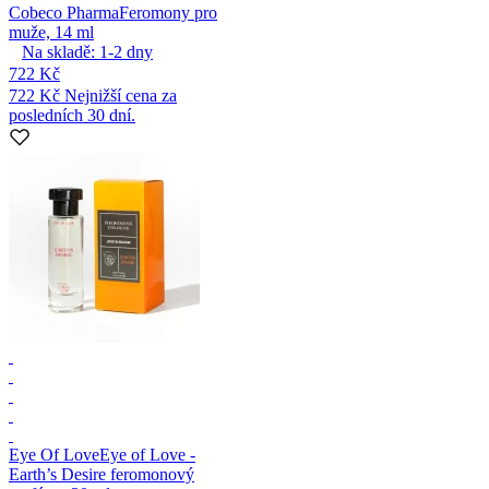
Cobeco Pharma
Feromony pro
muže, 14 ml
Na skladě:
1-2
dny
722 Kč
722 Kč
Nejnižší cena za
posledních 30 dní.
Eye Of Love
Eye of Love -
Earth’s Desire feromonový