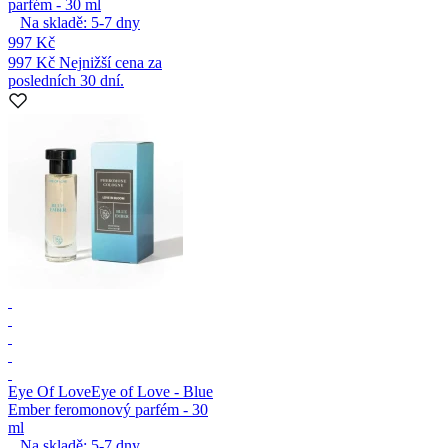
parfém - 30 ml
Na skladě:
5-7
dny
997 Kč
997 Kč
Nejnižší cena za
posledních 30 dní.
Eye Of Love
Eye of Love - Blue
Ember feromonový parfém - 30
ml
Na skladě:
5-7
dny