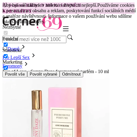
Aby byl váš zážitek v našem e-shopu co nejlepší.
Používáme cookies
😽
Svakom Klitty: O 380 Kč LEVNĚJI
k personalizaci obsahu a reklam, poskytování funkcí sociálních médií
Kód: KLITTY →
a analýze návštěvnosti. Informace o vašem používání webu sdílíme
také s našimi partnery.
Nezbytné
Funkční
Domů
Statistické
Pro Lepší Sex
Marketing
Feromony
Eye of Love - Sunny Daze feromonový parfém - 10 ml
Povolit vše
Povolit vybrané
Odmítnout