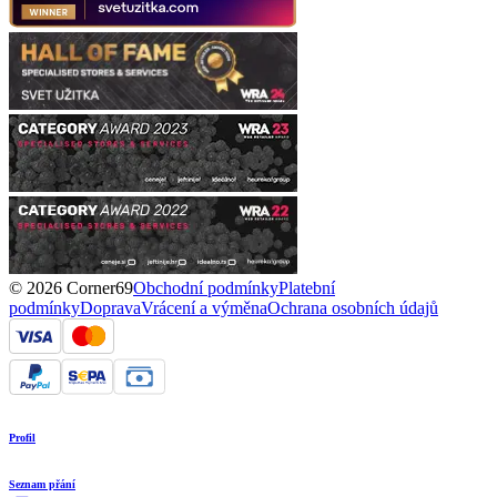
© 2026 Corner69
Obchodní podmínky
Platební
podmínky
Doprava
Vrácení a výměna
Ochrana osobních údajů
Profil
Seznam přání