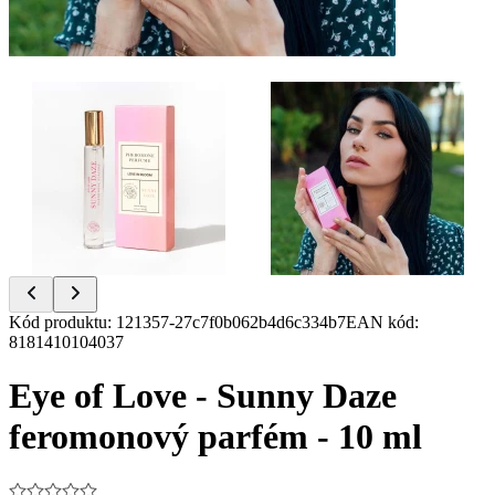
Item
Kód produktu
:
121357-27c7f0b062b4d6c334b7
EAN kód
:
1
8181410104037
of
2
Eye of Love - Sunny Daze
feromonový parfém - 10 ml