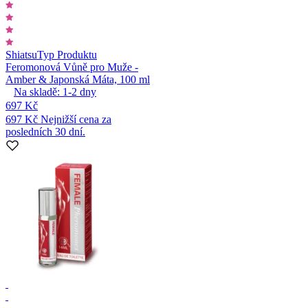
Shiatsu
Typ Produktu
Feromonová Vůně pro Muže -
Amber & Japonská Máta, 100 ml
Na skladě:
1-2
dny
697 Kč
697 Kč
Nejnižší cena za
posledních 30 dní.