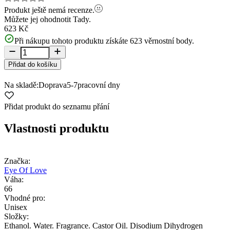
Produkt ještě nemá recenze.
Můžete jej ohodnotit
Tady.
623 Kč
Při nákupu tohoto produktu získáte
623
věrnostní body.
Přidat do košíku
Na skladě:
Doprava
5-7
pracovní dny
Přidat produkt do seznamu přání
Vlastnosti produktu
Značka:
Eye Of Love
Váha:
66
Vhodné pro:
Unisex
Složky:
Ethanol. Water. Fragrance. Castor Oil. Disodium Dihydrogen