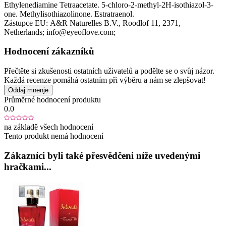
Ethylenediamine Tetraacetate. 5-chloro-2-methyl-2H-isothiazol-3-
one. Methylisothiazolinone. Estratraenol.
Zástupce EU:
A&R Naturelles B.V.
, Roodlof 11
, 2371
,
Netherlands;
info@eyeoflove.com;
Hodnocení zákazníků
Přečtěte si zkušenosti ostatních uživatelů a podělte se o svůj názor.
Každá recenze pomáhá ostatním při výběru a nám se zlepšovat!
Oddaj mnenje
Průměrné hodnocení produktu
0.0
na základě všech hodnocení
Tento produkt nemá hodnocení
Zákazníci byli také přesvědčeni níže uvedenými
hračkami...