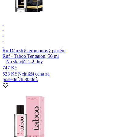
Ruf
Dámský feromonový parfém
Ruf - Taboo Tentation, 50 ml
Na skladě:
1-2
dny
747 Kč
523 Kč
Nejnižší cena za
posledních 30 dní.