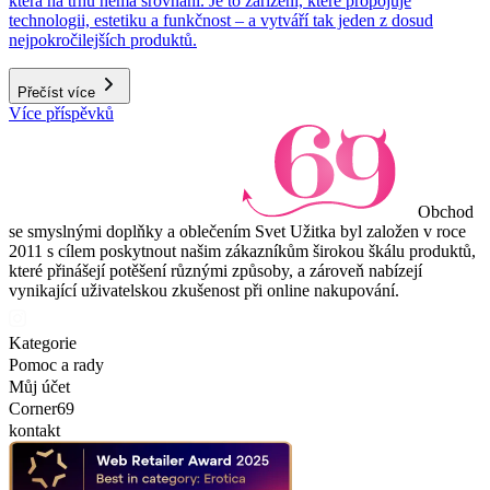
která na trhu nemá srovnání. Je to zařízení, které propojuje
technologii, estetiku a funkčnost – a vytváří tak jeden z dosud
nejpokročilejších produktů.
Přečíst více
Více příspěvků
Obchod
se smyslnými doplňky a oblečením Svet Užitka byl založen v roce
2011 s cílem poskytnout našim zákazníkům širokou škálu produktů,
které přinášejí potěšení různými způsoby, a zároveň nabízejí
vynikající uživatelskou zkušenost při online nakupování.
Kategorie
Pomoc a rady
Můj účet
Corner69
kontakt