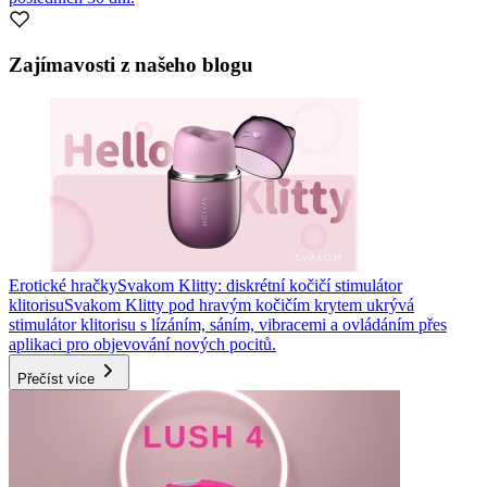
Zajímavosti z našeho blogu
Erotické hračky
Svakom Klitty: diskrétní kočičí stimulátor
klitorisu
Svakom Klitty pod hravým kočičím krytem ukrývá
stimulátor klitorisu s lízáním, sáním, vibracemi a ovládáním přes
aplikaci pro objevování nových pocitů.
Přečíst více