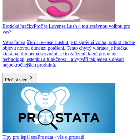
Erotické hračky
Proč je Lovense Lush 4 tou správnou volbou pro
vás?
Vibrační vajíčko Lovense Lush 4 je ta správná volba, pokud chcete
objevit novou dimenzi potěšení. Tento chytrý vibrátor je hračka,
která na trhu nemá srovnání. Je to zařízení, které propojuje
technologii, estetiku a funkčnost – a vytváří tak jeden z dosud
nejpokročilejších produktů.
Přečíst více
Tipy pro lepší sex
Prostata - vše o prostatě