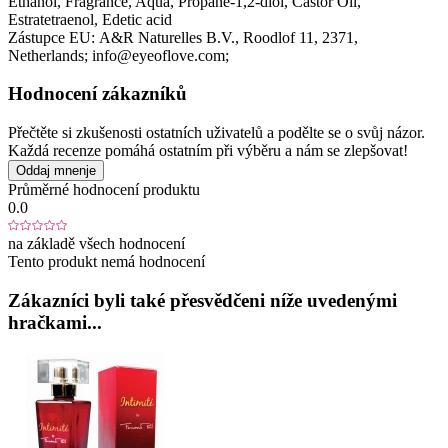
Ethanol, Fragrance, Aqua, Propane-1,2-diol, Castor Oil,
Estratetraenol, Edetic acid
Zástupce EU:
A&R Naturelles B.V.
, Roodlof 11
, 2371
,
Netherlands;
info@eyeoflove.com;
Hodnocení zákazníků
Přečtěte si zkušenosti ostatních uživatelů a podělte se o svůj názor.
Každá recenze pomáhá ostatním při výběru a nám se zlepšovat!
Oddaj mnenje
Průměrné hodnocení produktu
0.0
na základě všech hodnocení
Tento produkt nemá hodnocení
Zákazníci byli také přesvědčeni níže uvedenými
hračkami...