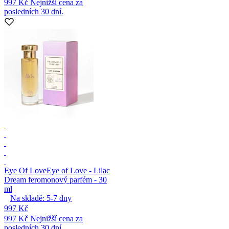
997 Kč
Nejnižší cena za
posledních 30 dní.
Eye Of Love
Eye of Love - Lilac
Dream feromonový parfém - 30
ml
Na skladě:
5-7
dny
997 Kč
997 Kč
Nejnižší cena za
posledních 30 dní.