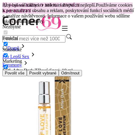
Aby byl váš zážitek v našem e-shopu co nejlepší.
Používáme cookies
😽
Svakom Klitty: O 380 Kč LEVNĚJI
k personalizaci obsahu a reklam, poskytování funkcí sociálních médií
Kód: KLITTY →
a analýze návštěvnosti. Informace o vašem používání webu sdílíme
také s našimi partnery.
Nezbytné
Funkční
Domů
Statistické
Pro Lepší Sex
Marketing
Feromony
EOL After Dark Tělový Sprej, 10 ml
Povolit vše
Povolit vybrané
Odmítnout