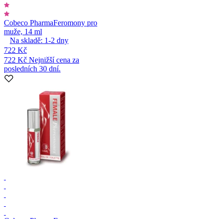
Cobeco Pharma
Feromony pro
muže, 14 ml
Na skladě:
1-2
dny
722 Kč
722 Kč
Nejnižší cena za
posledních 30 dní.