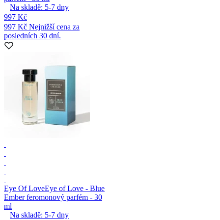
Na skladě:
5-7
dny
997 Kč
997 Kč
Nejnižší cena za
posledních 30 dní.
Eye Of Love
Eye of Love - Blue
Ember feromonový parfém - 30
ml
Na skladě:
5-7
dny