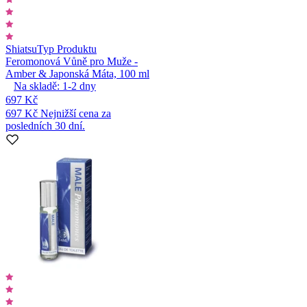
Shiatsu
Typ Produktu
Feromonová Vůně pro Muže -
Amber & Japonská Máta, 100 ml
Na skladě:
1-2
dny
697 Kč
697 Kč
Nejnižší cena za
posledních 30 dní.