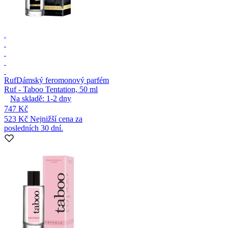
Ruf
Dámský feromonový parfém
Ruf - Taboo Tentation, 50 ml
Na skladě:
1-2
dny
747 Kč
523 Kč
Nejnižší cena za
posledních 30 dní.