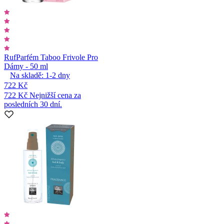
Ruf
Parfém Taboo Frivole Pro
Dámy - 50 ml
Na skladě:
1-2
dny
722 Kč
722 Kč
Nejnižší cena za
posledních 30 dní.