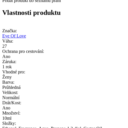
Přidat produkt do seznamu přání
Vlastnosti produktu
Značka:
Eye Of Love
Váha:
27
Ochrana pro cestování:
Ano
Záruka:
1 rok
Vhodné pro:
Ženy
Barva:
Průhledná
Velikost:
Normální
Drát/Kost:
Ano
Množství:
10ml
Složky: