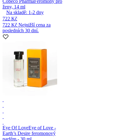
Cobeco Pharma
Feromony pro
ženy, 14 ml
Na skladě:
1-2
dny
722 Kč
722 Kč
Nejnižší cena za
posledních 30 dní.
Eye Of Love
Eye of Love -
Earth’s Desire feromonový
parfém - 30 ml