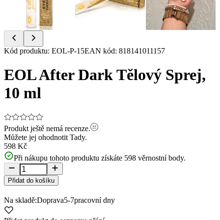
Item
Kód produktu
:
EOL-P-15
EAN kód
:
818141011157
1
of
EOL After Dark Tělový Sprej,
4
10 ml
Produkt ještě nemá recenze.
Můžete jej ohodnotit
Tady.
598 Kč
Při nákupu tohoto produktu získáte
598
věrnostní body.
Přidat do košíku
Na skladě:
Doprava
5-7
pracovní dny