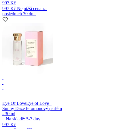
997 Kč
997 Kč
Nejnižší cena za
posledních 30 dní.
Eye Of Love
Eye of Love -
Sunny Daze feromonový parfém
- 30 ml
Na skladě:
5-7
dny
997 Kč