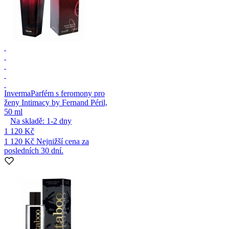
Inverma
Parfém s feromony pro
ženy Intimacy by Fernand Péril,
50 ml
Na skladě:
1-2
dny
1 120 Kč
1 120 Kč
Nejnižší cena za
posledních 30 dní.