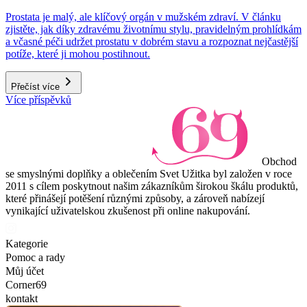
Prostata je malý, ale klíčový orgán v mužském zdraví. V článku
zjistěte, jak díky zdravému životnímu stylu, pravidelným prohlídkám
a včasné péči udržet prostatu v dobrém stavu a rozpoznat nejčastější
potíže, které ji mohou postihnout.
Přečíst více
Více příspěvků
Obchod
se smyslnými doplňky a oblečením Svet Užitka byl založen v roce
2011 s cílem poskytnout našim zákazníkům širokou škálu produktů,
které přinášejí potěšení různými způsoby, a zároveň nabízejí
vynikající uživatelskou zkušenost při online nakupování.
Kategorie
Pomoc a rady
Můj účet
Corner69
kontakt